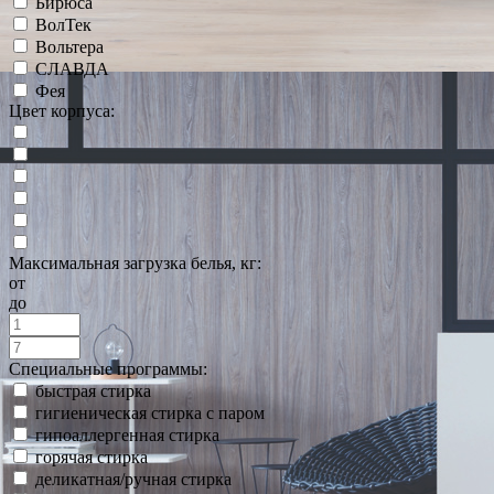
Бирюса
ВолТек
Вольтера
СЛАВДА
Фея
Цвет корпуса:
Максимальная загрузка белья, кг:
от
до
Специальные программы:
быстрая стирка
гигиеническая стирка с паром
гипоаллергенная стирка
горячая стирка
деликатная/ручная стирка