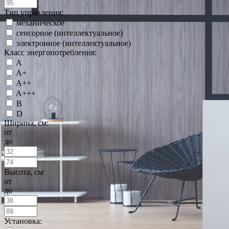
Тип управления:
механическое
сенсорное (интеллектуальное)
электронное (интеллектуальное)
Класс энергопотребления:
A
A+
A++
A+++
B
D
Ширина, см:
от
до
Высота, см:
от
до
Установка: