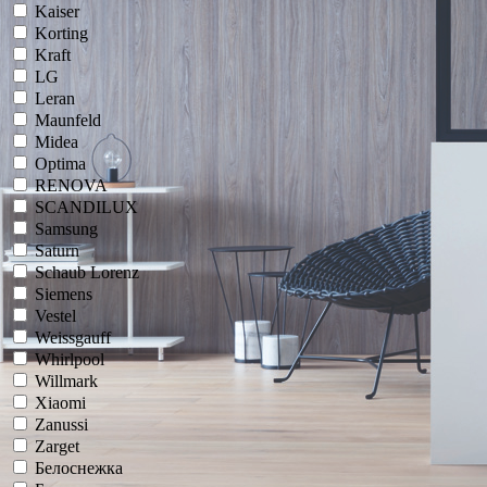
Kaiser
Korting
Kraft
LG
Leran
Maunfeld
Midea
Optima
RENOVA
SCANDILUX
Samsung
Saturn
Schaub Lorenz
Siemens
Vestel
Weissgauff
Whirlpool
Willmark
Xiaomi
Zanussi
Zarget
Белоснежка