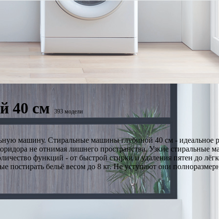
й 40 см
393 модели
льную машину. Стиральные машины глубиной 40 см - идеальное 
коридора не отнимая лишнего пространства. Узкие стиральные 
оличество функций - от быстрой стирки и удаления пятен до лё
е постирать бельё весом до 8 кг. Не уступают они полноразмерн