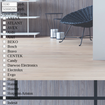
руб.
руб.
Производитель:
ARESA
ATLANT
AVEX
Ardo
Artel
BEKO
Bosch
Bravo
CENTEK
Candy
Daewoo Electronics
Electrolux
Evgo
Haier
Hansa
Hoover
Hotpoint-Ariston
Hyundai
Indesit