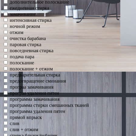
дополнительное полоскание
ежедневная стирка
замачивание
интенсивная стирка
ночной режим
отжим
очистка барабана
паровая стирка
повседневная стирка
подача пара
полоскание
полоскание + отжим
предварительная стирка
предотвращение сминания
програа замачивания
програа удаления пятен
программа замачивания
программа стирки смешанных тканей
программа удаления пятен
прямой впрыск
слив
слив + отжим
стирка блузок/рубашек