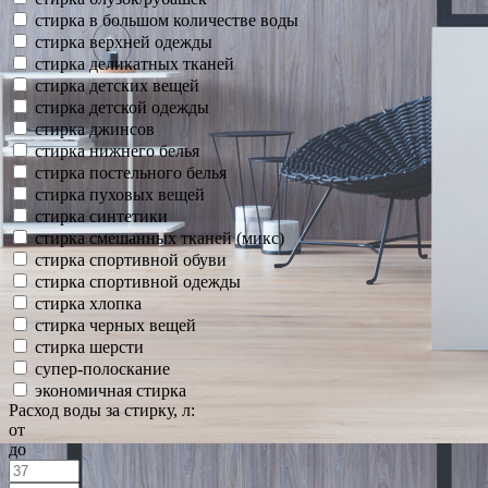
стирка в большом количестве воды
стирка верхней одежды
стирка деликатных тканей
стирка детских вещей
стирка детской одежды
стирка джинсов
стирка нижнего белья
стирка постельного белья
стирка пуховых вещей
стирка синтетики
стирка смешанных тканей (микс)
стирка спортивной обуви
стирка спортивной одежды
стирка хлопка
стирка черных вещей
стирка шерсти
супер-полоскание
экономичная стирка
Расход воды за стирку, л:
от
до