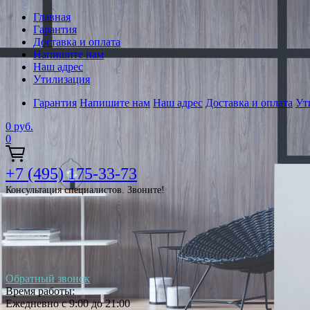
Главная
Гарантия
Доставка и оплата
Напишите нам
Наш адрес
Утилизация
Гарантия
Напишите нам
Наш адрес
Доставка и оплата
Ут
0
руб.
0
+7 (495) 175-33-73
Консультация специалистов. Звоните!
Обратный звонок
Время работы:
Ежедневно с 9:00 до 21:00