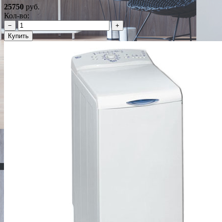
25750
руб.
Кол-во:
−
+
Купить