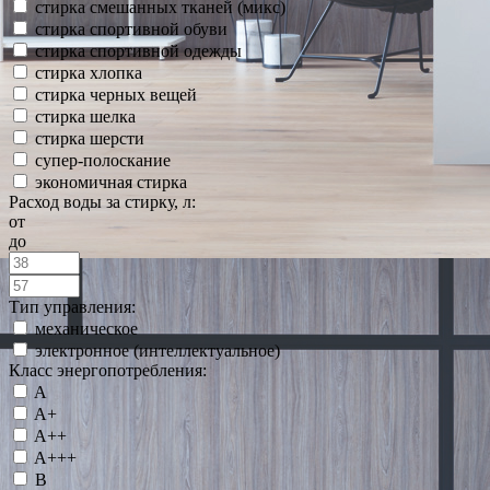
стирка смешанных тканей (микс)
стирка спортивной обуви
стирка спортивной одежды
стирка хлопка
стирка черных вещей
стирка шелка
стирка шерсти
супер-полоскание
экономичная стирка
Расход воды за стирку, л:
от
до
Тип управления:
механическое
электронное (интеллектуальное)
Класс энергопотребления:
A
A+
A++
A+++
B