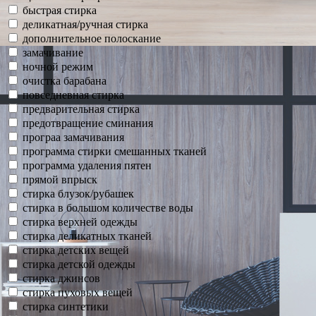
быстрая стирка
деликатная/ручная стирка
дополнительное полоскание
замачивание
ночной режим
очистка барабана
повседневная стирка
предварительная стирка
предотвращение сминания
програа замачивания
программа стирки смешанных тканей
программа удаления пятен
прямой впрыск
стирка блузок/рубашек
стирка в большом количестве воды
стирка верхней одежды
стирка деликатных тканей
стирка детских вещей
стирка детской одежды
стирка джинсов
стирка пуховых вещей
стирка синтетики