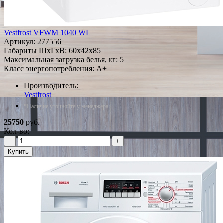
Vestfrost VFWM 1040 WL
Артикул:
277556
Габариты ШxГxВ: 60x42x85
Максимальная загрузка белья, кг: 5
Класс энергопотребления: A+
Производитель:
Vestfrost
*Наличие уточняйте у менеджера
25750
руб.
Кол-во:
−
+
Купить