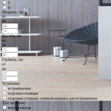
C
D
Ширина, см:
от
до
Высота, см:
от
до
Глубина, см:
от
до
Установка:
встраиваемая
отдельно стоящая
отдельно стоящая, съемная крышка для встраивания
Тип загрузки:
вертикальная