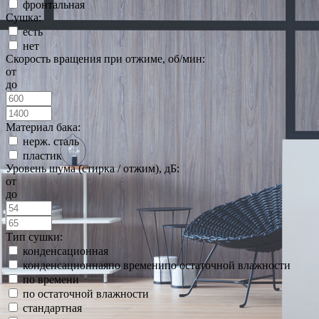
фронтальная
Сушка:
есть
нет
Скорость вращения при отжиме, об/мин:
от
до
Материал бака:
нерж. сталь
пластик
Уровень шума (стирка / отжим), дБ:
от
до
Тип сушки:
конденсационная
конденсационнаяпо временипо остаточной влажности
по времени
по остаточной влажности
стандартная