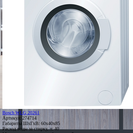
Bosch WLG 20261
Артикул:
274714
Габариты ШxГxВ: 60x40x85
Расход воды за стирку, л: 40