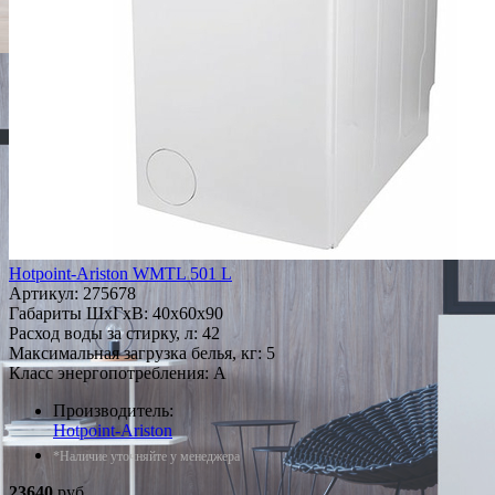
Hotpoint-Ariston WMTL 501 L
Артикул:
275678
Габариты ШxГxВ: 40x60x90
Расход воды за стирку, л: 42
Максимальная загрузка белья, кг: 5
Класс энергопотребления: A
Производитель:
Hotpoint-Ariston
*Наличие уточняйте у менеджера
23640
руб.