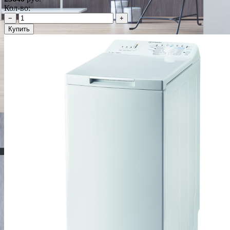
Кол-во:
−
+
Купить