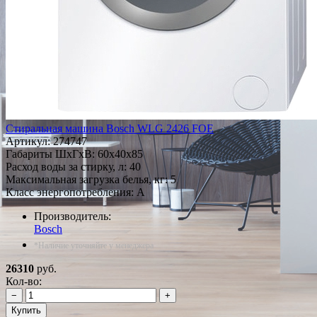
Стиральная машина Bosch WLG 2426 FOE
Артикул:
274747
Габариты ШxГxВ: 60x40x85
Расход воды за стирку, л: 40
Максимальная загрузка белья, кг: 5
Класс энергопотребления: A
Производитель:
Bosch
*Наличие уточняйте у менеджера
26310
руб.
Кол-во:
−
+
Купить