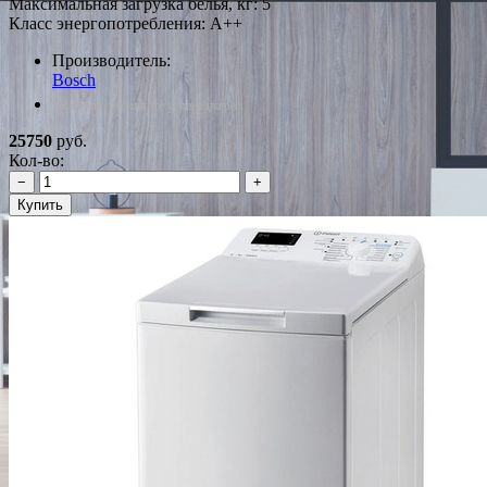
Максимальная загрузка белья, кг: 5
Класс энергопотребления: A++
Производитель:
Bosch
*Наличие уточняйте у менеджера
25750
руб.
Кол-во:
−
+
Купить