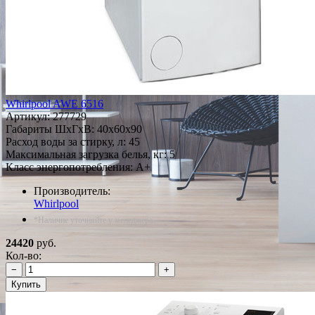
Whirlpool AWE 6516
Артикул:
277729
Габариты ШxГxВ: 40x60x90
Расход воды за стирку, л: 45
Максимальная загрузка белья, кг: 5
Класс энергопотребления: A+
Производитель:
Whirlpool
*Наличие уточняйте у менеджера
24420
руб.
Кол-во:
−
+
Купить