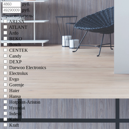
руб.
руб.
Производитель:
ARESA
ATLANT
Ardo
BEKO
Bosch
CENTEK
Candy
DEXP
Daewoo Electronics
Electrolux
Evgo
Gorenje
Haier
Hansa
Hotpoint-Ariston
Hyundai
Indesit
Kaiser
Kraft