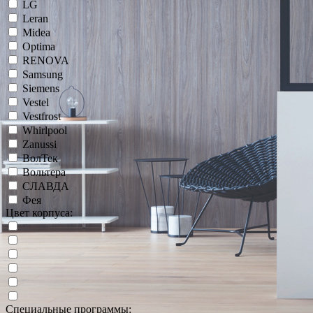
LG
Leran
Midea
Optima
RENOVA
Samsung
Siemens
Vestel
Vestfrost
Whirlpool
Zanussi
ВолТек
Вольтера
СЛАВДА
Фея
Цвет корпуса:
Специальные программы: