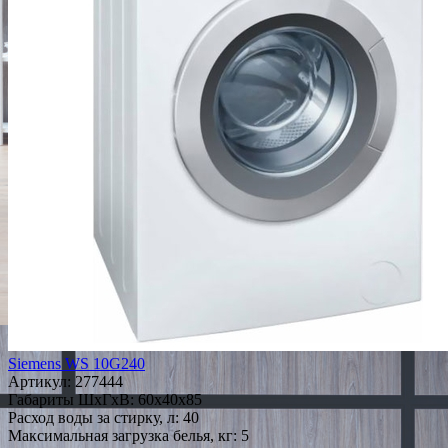
Siemens WS 10G240
Артикул:
277444
Габариты ШxГxВ: 60x40x85
Расход воды за стирку, л: 40
Максимальная загрузка белья, кг: 5