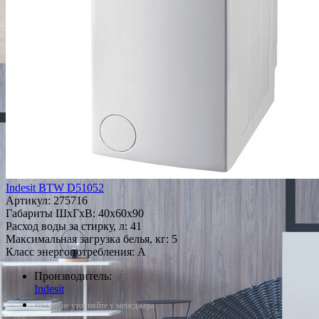
Indesit BTW D51052
Артикул:
275716
Габариты ШxГxВ: 40x60x90
Расход воды за стирку, л: 41
Максимальная загрузка белья, кг: 5
Класс энергопотребления: A
Производитель:
Indesit
*Наличие уточняйте у менеджера