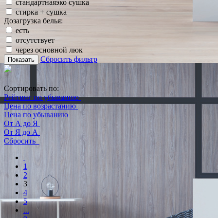
стандартнаяэко сушка
стирка + сушка
Дозагрузка белья:
есть
отсутствует
через основной люк
Сбросить фильтр
Показать
Сортировать по:
Рейтинг по убыванию
Цена по возрастанию
Цена по убыванию
От А до Я
От Я до А
Сбросить
1
2
3
4
5
...