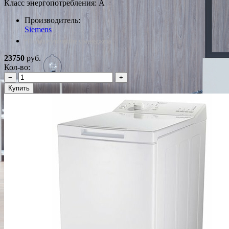
Класс энергопотребления: A
Производитель:
Siemens
*Наличие уточняйте у менеджера
23750
руб.
Кол-во:
−
+
Купить