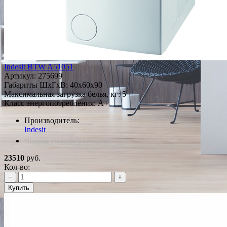
Indesit BTW A51051
Артикул:
275699
Габариты ШxГxВ: 40x60x90
Максимальная загрузка белья, кг: 5
Класс энергопотребления: A+
Производитель:
Indesit
*Наличие уточняйте у менеджера
23510
руб.
Кол-во:
−
+
Купить