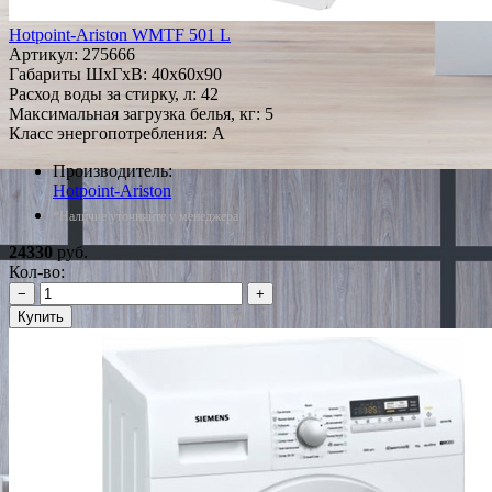
Hotpoint-Ariston WMTF 501 L
Артикул:
275666
Габариты ШxГxВ: 40x60x90
Расход воды за стирку, л: 42
Максимальная загрузка белья, кг: 5
Класс энергопотребления: A
Производитель:
Hotpoint-Ariston
*Наличие уточняйте у менеджера
24330
руб.
Кол-во:
−
+
Купить