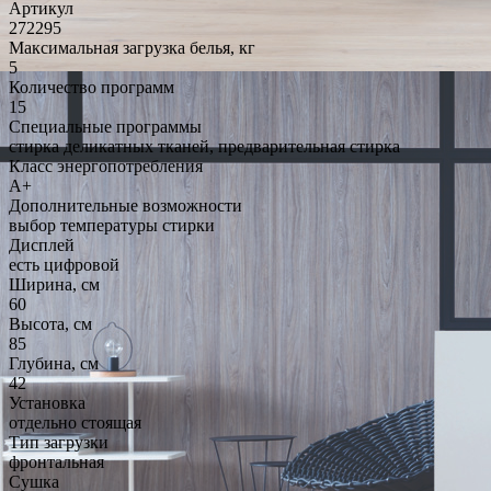
Артикул
272295
Максимальная загрузка белья, кг
5
Количество программ
15
Специальные программы
стирка деликатных тканей, предварительная стирка
Класс энергопотребления
A+
Дополнительные возможности
выбор температуры стирки
Дисплей
есть цифровой
Ширина, см
60
Высота, см
85
Глубина, см
42
Установка
отдельно стоящая
Тип загрузки
фронтальная
Сушка