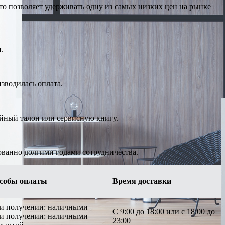
о позволяет удерживать одну из самых низких цен на рынке
.
изводилась оплата.
ийный талон или сервисную книгу.
ованно долгими годами сотрудничества.
собы оплаты
Время доставки
ри получении: наличными
С 9:00 до 18:00 или с 18:00 до
ри получении: наличными
23:00