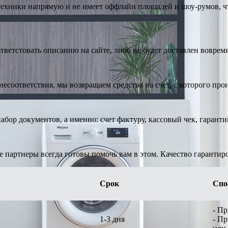
техники напрямую и не имеет оффлайн площадей и шоу-румов, чт
тветстовать описанию на сайте, либо не будет доставлен вовремя
есоответствия, мы возвращаем средства на счет, с которого про
абор документов, а именно: счет фактуру, кассовый чек, гарант
е партнеры всегда готовы помочь вам в этом. Качество гарантир
Срок
Спо
- П
1-3 дня
- П