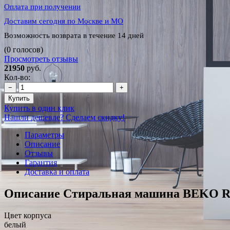
Оплата при получении
Доставим сегодня по Москве и МО
Возможность возврата в течение 14 дней
(0 голосов)
Просмотреть отзывы
21950
руб.
Кол-во:
−
+
Купить
Купить в один клик
Нашли дешевле? Сделаем скидку!
Параметры
Описание
Отзывы
Гарантия
Доставка и оплата
Описание Стиральная машина BEKO 
Цвет корпуса
белый