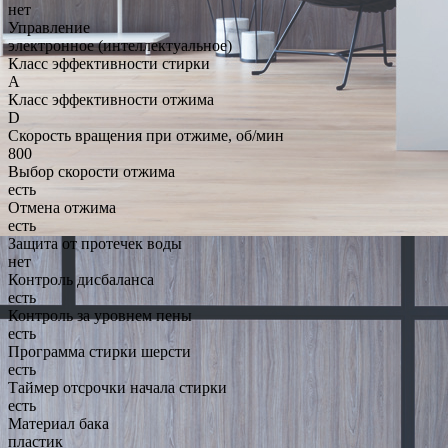
нет
Управление
электронное (интеллектуальное)
Класс эффективности стирки
A
Класс эффективности отжима
D
Скорость вращения при отжиме, об/мин
800
Выбор скорости отжима
есть
Отмена отжима
есть
Защита от протечек воды
нет
Контроль дисбаланса
есть
Контроль за уровнем пены
есть
Программа стирки шерсти
есть
Таймер отсрочки начала стирки
есть
Материал бака
пластик