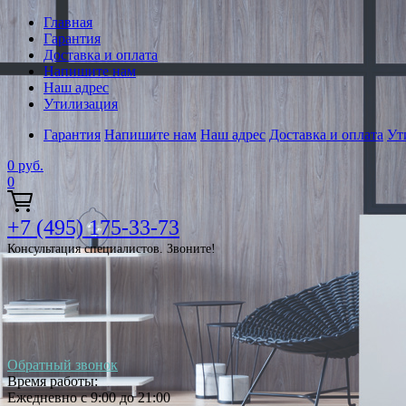
Главная
Гарантия
Доставка и оплата
Напишите нам
Наш адрес
Утилизация
Гарантия
Напишите нам
Наш адрес
Доставка и оплата
Ут
0
руб.
0
+7 (495) 175-33-73
Консультация специалистов. Звоните!
Обратный звонок
Время работы:
Ежедневно с 9:00 до 21:00