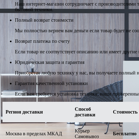
Наш интернет-магазин сотрудничает с производителями 
бытовой техники.
Полный возврат стоимости
Мы полностью вернем вам деньги если товар будет не соо
Возврат платежа по счету
Если товар не соотвутствует описанию или имеет другие н
Юридическая защита и гарантия
Приобретая любую технику у нас, вы получаете полный н
Гарантия качественной установки
Если вам требуется установка техники, наши проверенны
Способ
Регион доставки
Стоимость
доставки
Курьер
Москва в пределах МКАД
Бесплатно
Самовывоз