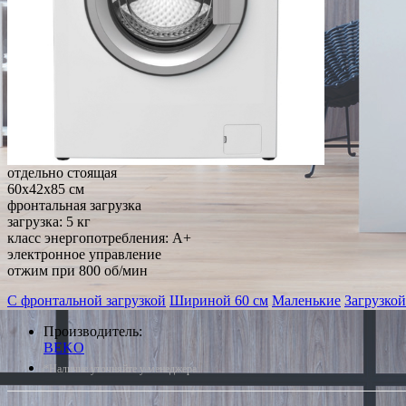
отдельно стоящая
60x42x85 см
фронтальная загрузка
загрузка: 5 кг
класс энергопотребления: A+
электронное управление
отжим при 800 об/мин
С фронтальной загрузкой
Шириной 60 см
Маленькие
Загрузкой
Производитель:
BEKO
*Наличие уточняйте у менеджера