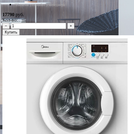
*Наличие уточняйте у менеджера
17790
руб.
Кол-во:
−
+
Купить