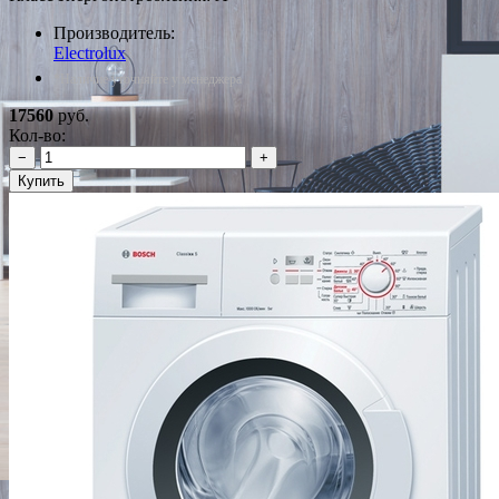
Производитель:
Electrolux
*Наличие уточняйте у менеджера
17560
руб.
Кол-во:
−
+
Купить