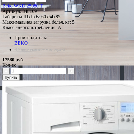
Beko WKD 25080 T
Артикул:
348169
Габариты ШxГxВ: 60x54x85
Максимальная загрузка белья, кг: 5
Класс энергопотребления: A
Производитель:
BEKO
*Наличие уточняйте у менеджера
17580
руб.
Кол-во:
−
+
Купить