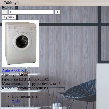
17400
руб.
Кол-во:
−
+
Купить
Ardo A 600 X
Артикул:
346861
Габариты ШxГxВ: 60x53x85
Максимальная загрузка белья, кг: 5
Класс энергопотребления: C
Производитель:
Ardo
*Наличие уточняйте у менеджера