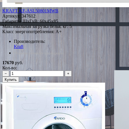
KRAFT KF-ASL50801MWB
Артикул:
347612
Габариты ШxГxВ: 60x45x85
Максимальная загрузка белья, кг: 5
Класс энергопотребления: A+
Производитель:
Kraft
*Наличие уточняйте у менеджера
17670
руб.
Кол-во:
−
+
Купить