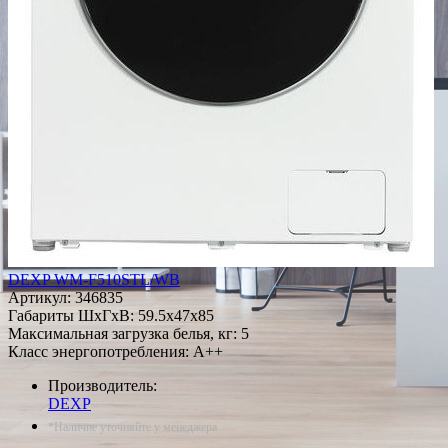
DEXP WM-F510STL/WB
Артикул:
346835
Габариты ШxГxВ: 59.5x47x85
Максимальная загрузка белья, кг: 5
Класс энергопотребления: A++
Производитель:
DEXP
*Наличие уточняйте у менеджера