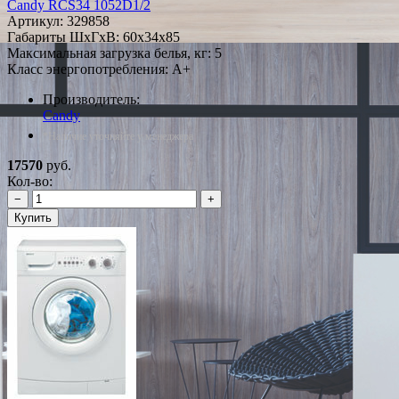
Candy RCS34 1052D1/2
Артикул:
329858
Габариты ШxГxВ: 60x34x85
Максимальная загрузка белья, кг: 5
Класс энергопотребления: A+
Производитель:
Candy
*Наличие уточняйте у менеджера
17570
руб.
Кол-во:
−
+
Купить