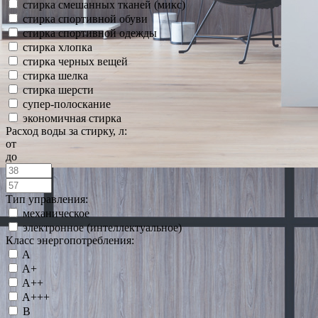
стирка смешанных тканей (микс)
стирка спортивной обуви
стирка спортивной одежды
стирка хлопка
стирка черных вещей
стирка шелка
стирка шерсти
супер-полоскание
экономичная стирка
Расход воды за стирку, л:
от
до
Тип управления:
механическое
электронное (интеллектуальное)
Класс энергопотребления:
A
A+
A++
A+++
B