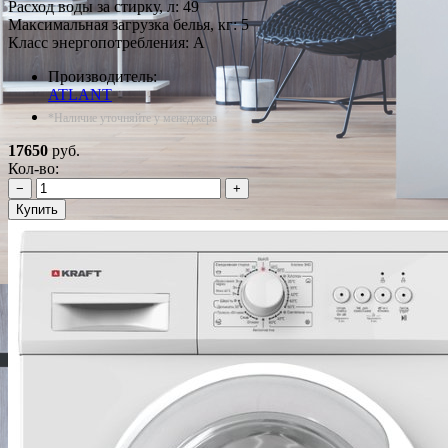
Расход воды за стирку, л: 49
Максимальная загрузка белья, кг: 5
Класс энергопотребления: A
Производитель:
ATLANT
*Наличие уточняйте у менеджера
17650
руб.
Кол-во:
−
+
Купить