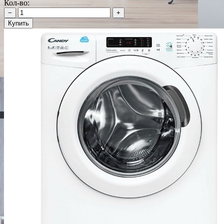
Кол-во:
−
+
Купить