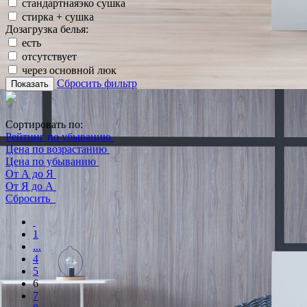
стандартнаяэко сушка
стирка + сушка
Дозагрузка белья:
есть
отсутствует
через основной люк
Сбросить фильтр
Показать
Сортировать по:
Рейтинг по убыванию
Цена по возрастанию
Цена по убыванию
От А до Я
От Я до А
Сбросить
1
...
4
5
6
7