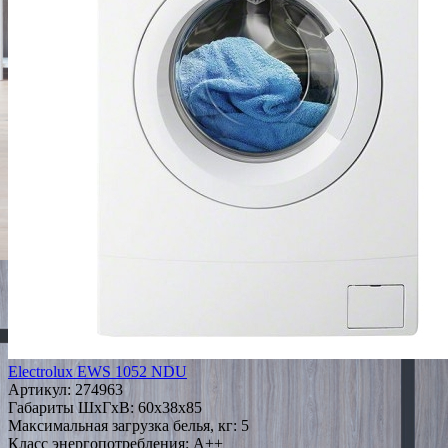
Electrolux EWS 1052 NDU
Артикул:
274963
Габариты ШxГxВ: 60x38x85
Максимальная загрузка белья, кг: 5
Класс энергопотребления: A++