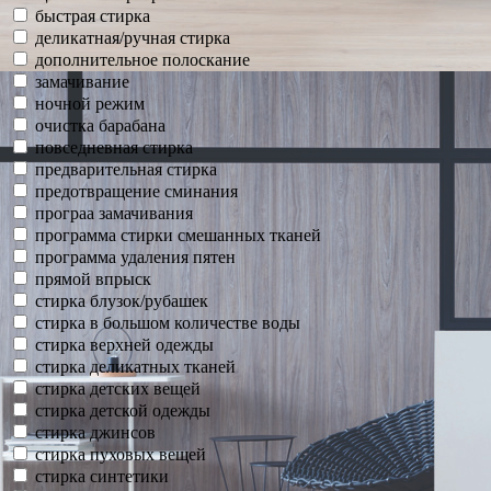
быстрая стирка
деликатная/ручная стирка
дополнительное полоскание
замачивание
ночной режим
очистка барабана
повседневная стирка
предварительная стирка
предотвращение сминания
програа замачивания
программа стирки смешанных тканей
программа удаления пятен
прямой впрыск
стирка блузок/рубашек
стирка в большом количестве воды
стирка верхней одежды
стирка деликатных тканей
стирка детских вещей
стирка детской одежды
стирка джинсов
стирка пуховых вещей
стирка синтетики