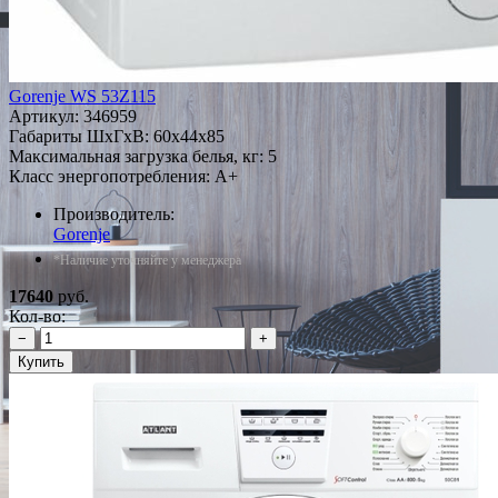
Gorenje WS 53Z115
Артикул:
346959
Габариты ШxГxВ: 60x44x85
Максимальная загрузка белья, кг: 5
Класс энергопотребления: A+
Производитель:
Gorenje
*Наличие уточняйте у менеджера
17640
руб.
Кол-во:
−
+
Купить