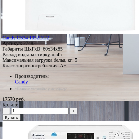
Candy CS34 1052D1/2
Артикул:
274831
Габариты ШxГxВ: 60x34x85
Расход воды за стирку, л: 45
Максимальная загрузка белья, кг: 5
Класс энергопотребления: A+
Производитель:
Candy
*Наличие уточняйте у менеджера
17570
руб.
Кол-во:
−
+
Купить