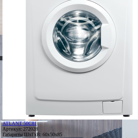
ATLANT 50С81
Артикул:
272028
Габариты ШxГxВ: 60x50x85