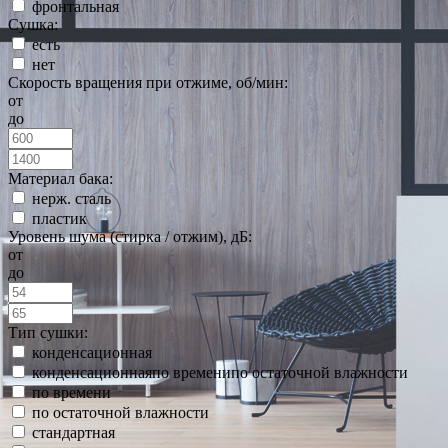
фронтальная
Сушка:
есть
нет
Скорость вращения при отжиме, об/мин:
от
до
Материал бака:
нерж. сталь
пластик
Уровень шума (стирка / отжим), дБ:
от
до
Тип сушки:
конденсационная
конденсационнаяпо временипо остаточной влажности
по времени
по остаточной влажности
стандартная