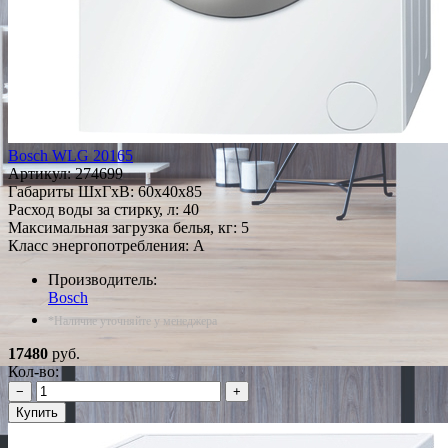
Bosch WLG 20165
Артикул:
274699
Габариты ШxГxВ: 60x40x85
Расход воды за стирку, л: 40
Максимальная загрузка белья, кг: 5
Класс энергопотребления: A
Производитель:
Bosch
*Наличие уточняйте у менеджера
17480
руб.
Кол-во:
−
+
Купить