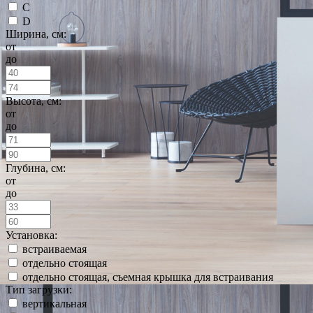
C
D
Ширина, см:
от
до
Высота, см:
от
до
Глубина, см:
от
до
Установка:
встраиваемая
отдельно стоящая
отдельно стоящая, съемная крышка для встраивания
Тип загрузки:
вертикальная