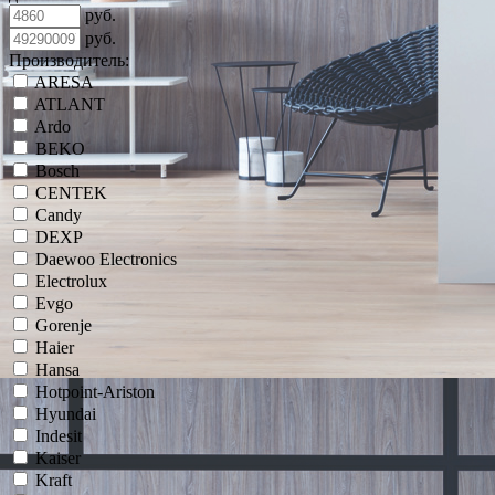
руб.
руб.
Производитель:
ARESA
ATLANT
Ardo
BEKO
Bosch
CENTEK
Candy
DEXP
Daewoo Electronics
Electrolux
Evgo
Gorenje
Haier
Hansa
Hotpoint-Ariston
Hyundai
Indesit
Kaiser
Kraft