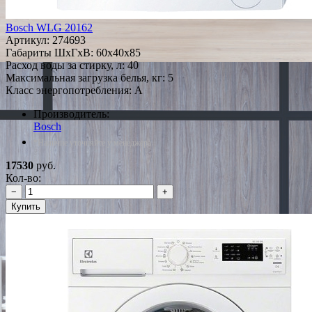
Bosch WLG 20162
Артикул:
274693
Габариты ШxГxВ: 60x40x85
Расход воды за стирку, л: 40
Максимальная загрузка белья, кг: 5
Класс энергопотребления: A
Производитель:
Bosch
*Наличие уточняйте у менеджера
17530
руб.
Кол-во:
−
+
Купить