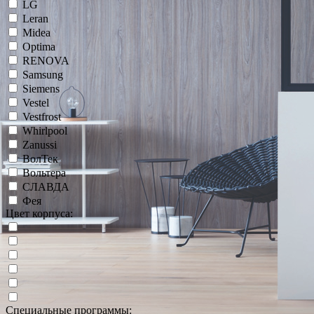
LG
Leran
Midea
Optima
RENOVA
Samsung
Siemens
Vestel
Vestfrost
Whirlpool
Zanussi
ВолТек
Вольтера
СЛАВДА
Фея
Цвет корпуса:
Специальные программы: