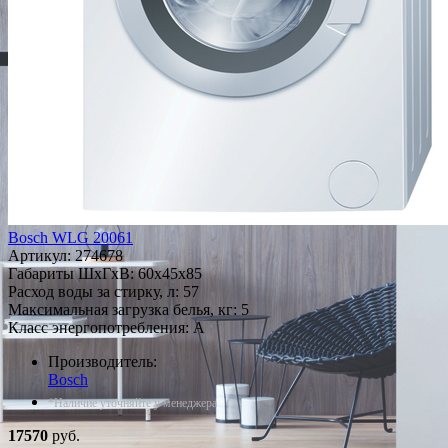
Bosch WLG 20061
Артикул:
274678
Габариты ШxГxВ: 60x45x85
Расход воды за стирку, л: 57
Максимальная загрузка белья, кг: 5
Класс энергопотребления: A
Производитель:
Bosch
*Наличие уточняйте у менеджера
17570
руб.