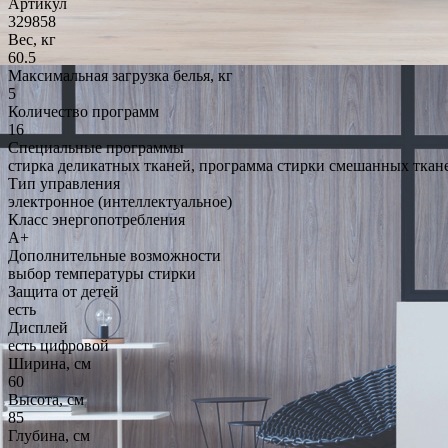
Артикул
329858
Вес, кг
60.5
Максимальная загрузка белья, кг
5
Количество программ
16
Специальные программы
стирка деликатных тканей, программа стирки смешанных ткане
Тип управления
электронное (интеллектуальное)
Класс энергопотребления
A+
Дополнительные возможности
выбор температуры стирки
Защита от детей
есть
Дисплей
есть цифровой
Ширина, см
60
Высота, см
85
Глубина, см