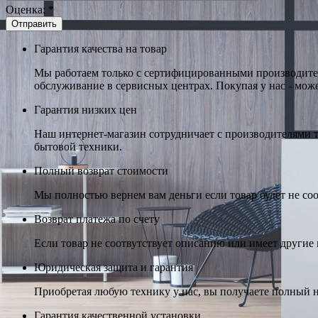
Оценка:
*
Гарантия качества на товар
Мы работаем только с сертифицированными производител
обслуживание в сервисных центрах. Покупая у нас - може
Гарантия низких цен
Наш интернет-магазин сотрудничает с производителями 
бытовой техники.
Полный возврат стоимости
Мы полностью вернем вам деньги если товар будет не соо
Возврат платежа по счету
Если товар не соотвутствует описанию или имеет другие н
Юридическая защита и гарантия
Приобретая любую технику у нас, вы получаете полный н
Гарантия качественной установки