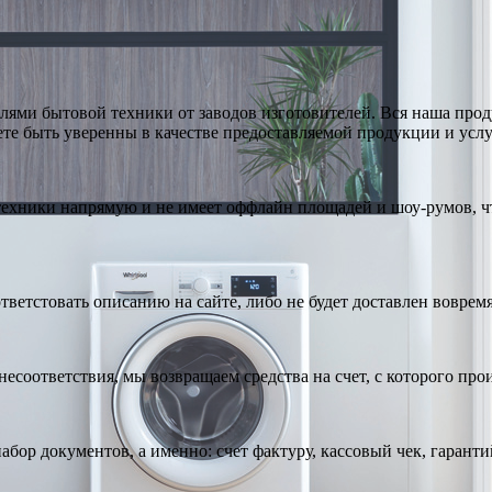
ями бытовой техники от заводов изготовителей. Вся наша про
те быть уверенны в качестве предоставляемой продукции и услу
техники напрямую и не имеет оффлайн площадей и шоу-румов, чт
тветстовать описанию на сайте, либо не будет доставлен вовремя
есоответствия, мы возвращаем средства на счет, с которого про
абор документов, а именно: счет фактуру, кассовый чек, гарант