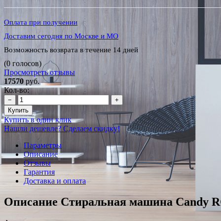
Оплата при получении
Доставим сегодня по Москве и МО
Возможность возврата в течение 14 дней
(0 голосов)
Просмотреть отзывы
17570
руб.
Кол-во:
−
+
Купить
Купить в один клик
Нашли дешевле? Сделаем скидку!
Параметры
Описание
Отзывы
Гарантия
Доставка и оплата
Описание Стиральная машина Candy R