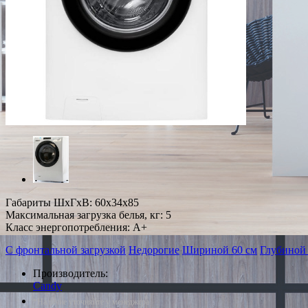
Габариты ШxГxВ: 60x34x85
Максимальная загрузка белья, кг: 5
Класс энергопотребления: A+
С фронтальной загрузкой
Недорогие
Шириной 60 см
Глубиной 
Производитель:
Candy
*Наличие уточняйте у менеджера