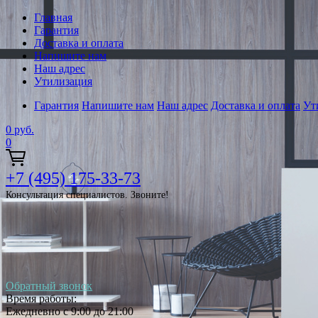
Главная
Гарантия
Доставка и оплата
Напишите нам
Наш адрес
Утилизация
Гарантия
Напишите нам
Наш адрес
Доставка и оплата
Ут
0
руб.
0
+7 (495) 175-33-73
Консультация специалистов. Звоните!
Обратный звонок
Время работы:
Ежедневно с 9:00 до 21:00