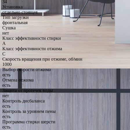
34
Установка
отдельно стоящая
Тип загрузки
фронтальная
Сушка
нет
Класс эффективности стирки
A
Класс эффективности отжима
C
Скорость вращения при отжиме, об/мин
1000
Выбор скорости отжима
есть
Отмена отжима
есть
Защита от протечек воды
нет
Контроль дисбаланса
есть
Контроль за уровнем пены
есть
Программа стирки шерсти
есть