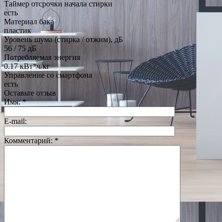
Таймер отсрочки начала стирки
есть
Материал бака
пластик
Уровень шума (стирка / отжим), дБ
56 / 75 дБ
Потребляемая энергия
0.17 кВт*ч/кг
Управление со смартфона
есть
Оставьте отзыв
Имя:
*
E-mail:
Комментарий:
*