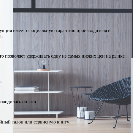
дукция имеет официальную гарантию производителя и
г.
о позволяет удерживать одну из самых низких цен на рынке
.
изводилась оплата.
ийный талон или сервисную книгу.