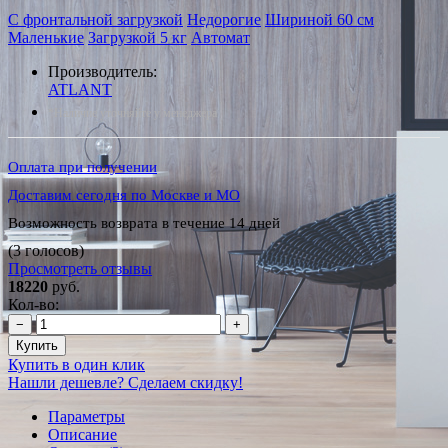
С фронтальной загрузкой
Недорогие
Шириной 60 см
Маленькие
Загрузкой 5 кг
Автомат
Производитель:
ATLANT
*Наличие уточняйте у менеджера
Оплата при получении
Доставим сегодня по Москве и МО
Возможность возврата в течение 14 дней
(3 голосов)
Просмотреть отзывы
18220
руб.
Кол-во:
−
+
Купить
Купить в один клик
Нашли дешевле? Сделаем скидку!
Параметры
Описание