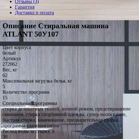
Отзывы (3)
Гарантия
Доставка и оплата
Описание Стиральная машина
ATLANT 50У107
Цвет корпуса
белый
Артикул
272062
Вес, кг
62
Максимальная загрузка белья, кг
5
Количество программ
15
Специальные программы
стирка деликатных тканей, ночной режим, предотвращение
сминания, стирка спортивной одежды, супер-полоскание,
быстрая стирка, замачивание, предварительная стирка,
программа удаления пятен
Расход воды за стирку, л
50