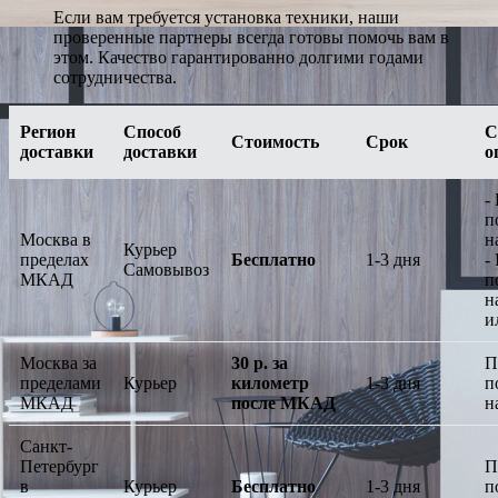
Если вам требуется установка техники, наши
проверенные партнеры всегда готовы помочь вам в
этом. Качество гарантированно долгими годами
сотрудничества.
Регион
Способ
С
Стоимость
Срок
доставки
доставки
о
-
п
Москва в
н
Курьер
пределах
Бесплатно
1-3 дня
-
Самовывоз
МКАД
п
н
и
Москва за
30 р. за
П
пределами
Курьер
километр
1-3 дня
п
МКАД
после МКАД
н
Санкт-
Петербург
П
в
Курьер
Бесплатно
1-3 дня
п