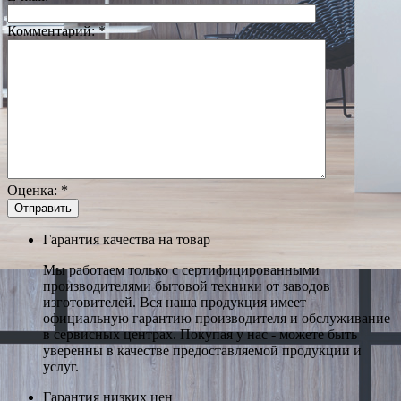
Комментарий:
*
Оценка:
*
Гарантия качества на товар
Мы работаем только с сертифицированными
производителями бытовой техники от заводов
изготовителей. Вся наша продукция имеет
официальную гарантию производителя и обслуживание
в сервисных центрах. Покупая у нас - можете быть
уверенны в качестве предоставляемой продукции и
услуг.
Гарантия низких цен