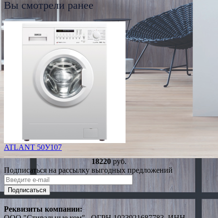
Вы смотрели ранее
ATLANT 50У107
18220
руб.
Подписаться на рассылку выгодных предложений
Подписаться
Реквизиты компании:
ООО "Стиральные ком" , ОГРН 1023921687783, ИНН