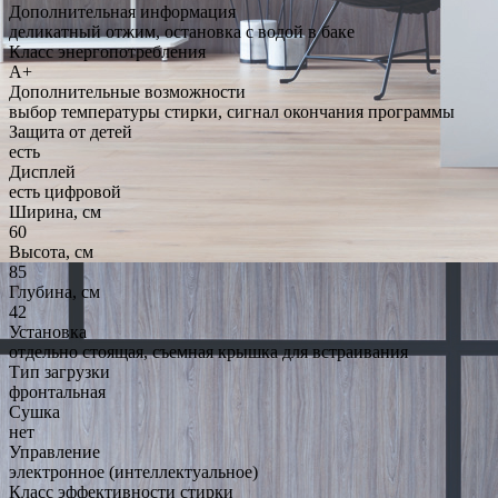
Дополнительная информация
деликатный отжим, остановка с водой в баке
Класс энергопотребления
A+
Дополнительные возможности
выбор температуры стирки, сигнал окончания программы
Защита от детей
есть
Дисплей
есть цифровой
Ширина, см
60
Высота, см
85
Глубина, см
42
Установка
отдельно стоящая, съемная крышка для встраивания
Тип загрузки
фронтальная
Сушка
нет
Управление
электронное (интеллектуальное)
Класс эффективности стирки