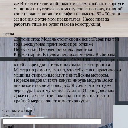
же.Извлеките сливной шланг из всех защёлок в корпусе
машинки и пустите его к месту слива по полу, сливной
конец шланга вставьте в сифон на высоте 60 - 90 см. и
зависания с отжимом прекратятся. Насос правда
работать тише не будет (такова конструкция).
meena
Достоинства: Модель стоит своих денег.Гарантия три
года.Бесшумная практиески при отжиме.
Недостатки: Небольшой запах пластика
Комментарий: В целом неплохая модель. Выбирала
долго. До этого была Ariston AVSL1000. Спустя три года
в ней сгорел двигатель и накрылась электроника.
Мастер по ремонту сказал, что сейчас все практически
машины стиральные идут с китайским мотором.
Порекомендовал взять какую-нибудь модель Bosch в
диапазоне после 20 тыc. руб. Я сочла, что это уже
чересчур. Поэтому купила Атлант. Очень довольна.
Даже если через три года она и сломается так по
крайней мере свою стоимость оккупит.
Оставьте отзыв
Имя:
*
E-mail: