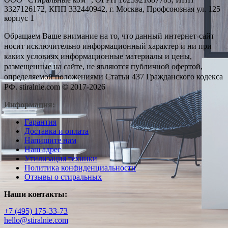
3327126172, КПП 332440942, г. Москва, Профсоюзная ул. 125
корпус 1
Обращаем Ваше внимание на то, что данный интернет-сайт
носит исключительно информационный характер и ни при
каких условиях информационные материалы и цены,
размещенные на сайте, не являются публичной офертой,
определяемой положениями Статьи 437 Гражданского кодекса
РФ. stiralnie.com © 2017-2026
Информация:
Гарантия
Доставка и оплата
Напишите нам
Наш адрес
Утилизация техники
Политика конфиденциальности
Отзывы о стиральных
Наши контакты:
+7 (495) 175-33-73
hello@stiralnie.com