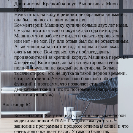
Достоинства: Крепкий корпус. Выносливая. Много
программ.
Недостатки: на воду в резинки не обращаем внимания,
она была во всех наших машинках.
Комментарий: Машинку купили больше двух лет назад.
Смысла писать отзыв о покупке два года не видел.
Машинку то в работе не видел и сказать хорошая она
или нет - не мог. Ну, или отзыв был бы не объективным.
А так машинка за эти три года прошла и выдержала
очень многое. Во-первых, хочу поблагодарить
производителей за крепкий корпус. Машинка пережила
4 переезда. Во-вторых, жена эксплуатировала ее по
полной и чуть ли не каждый день стирала. Больше
тысячи стирок - это не шутка за такой период времени.
Стирает отлично. Уже отмечали большой набор
функций и программ, что позволяет стирать и
деликатные ткани и что-то посерьезнее (например,
спортивную обувь).
Александр Ю.
Комментарий: Хочу написать совет владельцам любой
модели машинки АТЛАНТ. Многие жалуются на
зависание программы в процессе отжима и слива, и что
очень долго вжикает насос. У самого было так