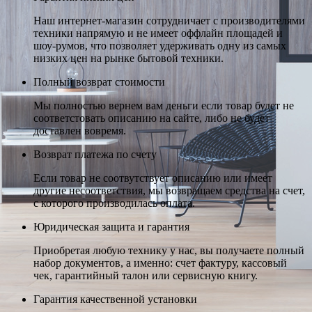
Наш интернет-магазин сотрудничает с производителями
техники напрямую и не имеет оффлайн площадей и
шоу-румов, что позволяет удерживать одну из самых
низких цен на рынке бытовой техники.
Полный возврат стоимости
Мы полностью вернем вам деньги если товар будет не
соответстовать описанию на сайте, либо не будет
доставлен вовремя.
Возврат платежа по счету
Если товар не соотвутствует описанию или имеет
другие несоответствия, мы возвращаем средства на счет,
с которого производилась оплата.
Юридическая защита и гарантия
Приобретая любую технику у нас, вы получаете полный
набор документов, а именно: счет фактуру, кассовый
чек, гарантийный талон или сервисную книгу.
Гарантия качественной установки