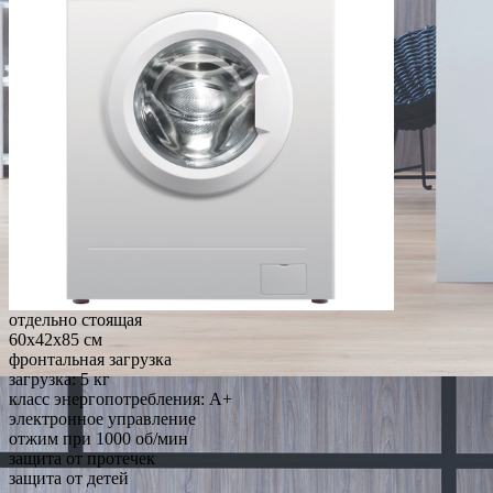
отдельно стоящая
60x42x85 см
фронтальная загрузка
загрузка: 5 кг
класс энергопотребления: A+
электронное управление
отжим при 1000 об/мин
защита от протечек
защита от детей