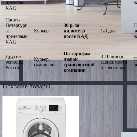
пределах
н
КАД
Санкт-
Петербург
30 р. за
П
за
Курьер
километр
1-3 дня
п
пределами
после КАД
н
КАД
По тарифам
Другие
3-10 дня (в
Курьер,
любой
П
регионы
зависимости
самовывоз
транспортной
п
России
от региона)
компании
Похожие товары