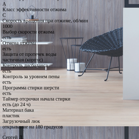
A
Класс эффективности отжима
C
Скорость вращения при отжиме, об/мин
1000
Выбор скорости отжима
есть
Отмена отжима
есть
Защита от протечек воды
частичная (корпус)
Контроль дисбаланса
есть
Контроль за уровнем пены
есть
Программа стирки шерсти
есть
Таймер отсрочки начала стирки
есть (до 24 ч)
Материал бака
пластик
Загрузочный люк
открывание на 180 градусов
Сергей Д.