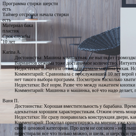
Программа стирки шерсти
есть
Таймер отсрочки начала стирки
есть
Материал бака
пластик
Срок службы
10 лет
Karina A.
Достоинства: Машина компактная, не выглядит громоздко
Вариантов отжима тоже достаточное количество. Интуит
Недостатки: Почитала отзывы и думала машина тихая. Но 
Комментарий: Сравнивала с прослужившей 10 лет верой и 
нет такого выбора программ. Посмотрим насколько хватит
Недостатки: Всё норм. Разве что между нажатием кнопки
Комментарий: Машинка и машинка, всё что надо делает, п
Ваня П.
Достоинства: Хорошая вместительность у барабана. Вре
адекватная хорошим характеристикам. Отжим очень мо
Недостатки: Не сразу понравилась конструкция двери, ка
Комментарий: Покупал ориентируясь на мнение уже купив
своей ценовой категории. Про шум не согласен - не слыш
перестирали все что только можно, и шелк, и шерсть и т