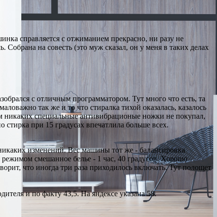
шинка справляется с отжиманием прекрасно, ни разу не
Собрана на совесть (это муж сказал, он у меня в таких делах
зобрался с отличным программатором. Тут много что есть, та
маловажно так же и то что стиралка тихой оказалась, казалось
ричем никаких специальные антивибрационые ножки не покупал,
о стирка при 15 градусах впечатлила больше всех.
 никаких изменений. Вес машины тот же - балансировка
 режимом смешанное белье - 1 час, 40 градусов. Хорошо
ворит, что иногда три раза приходилось включать. Тут полощет
теля и по факту 43,5. На яндексе указана 58.