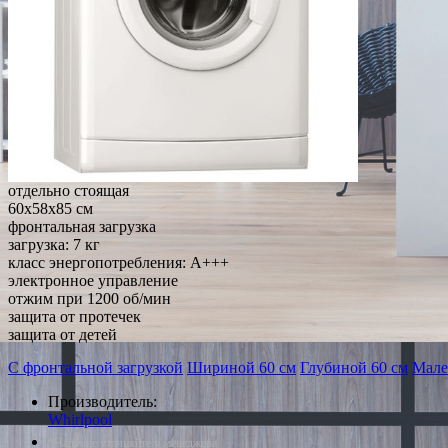
отдельно стоящая
60x58x85 см
фронтальная загрузка
загрузка: 7 кг
класс энергопотребления: A+++
электронное управление
отжим при 1200 об/мин
защита от протечек
защита от детей
С фронтальной загрузкой
Шириной 60 см
Глубиной 60 см
Мале
Производитель:
Whirlpool
*Наличие уточняйте у менеджера