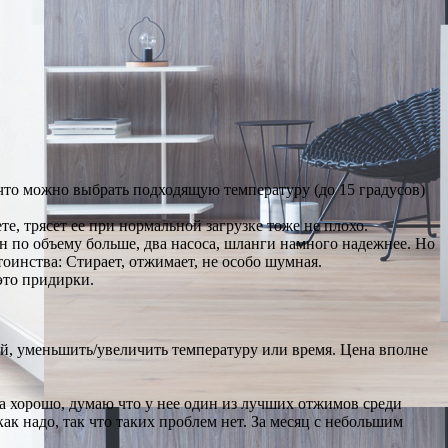
 что можно выбрать подходящую температуру (до 15 градусов)
е, трясет ее при нормальной загрузке тоже не плохо.
ан по объему больше, два насоса, шланги намного надежнее. Но
оинства: Стирает, отжимает, не особо шумная.
это придирки.
й, уменьшить/увеличить температуру или время. Цена вполне
а хорошо, думаю что у нее один из лучших отжимов среди
ак надо, так что таких проблем нет. За месяц с небольшим