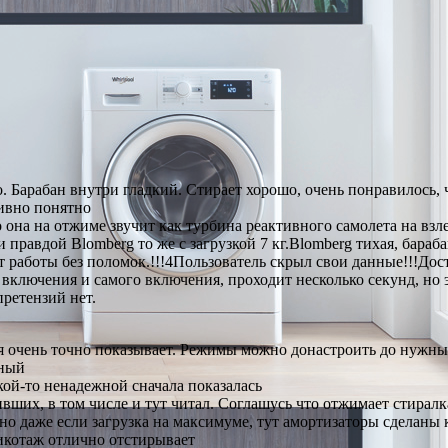
. Барабан внутри гладкий. Стирает хорошо, очень понравилось,
ивно понятно
она на отжиме звучит как турбина реактивного самолета на взлет
правдой Blomberg то же с загрузкой 7 кг.Blomberg тихая, бараб
 работы без поломок.!!!4Пользователь скрыл свои данные!!!Дост
 включения и самого включения, проходит несколько секунд, но 
ретензий нет.
мя очень точно показывает. Режимы можно донастроить до нужны
щный
кой-то ненадежной сначала показалась
ших, в том числе и тут читал. Соглашусь что отжимает стиралк
но даже если загрузка на максимуме, тут амортизаторы сделаны к
рикотаж отлично отстирывает