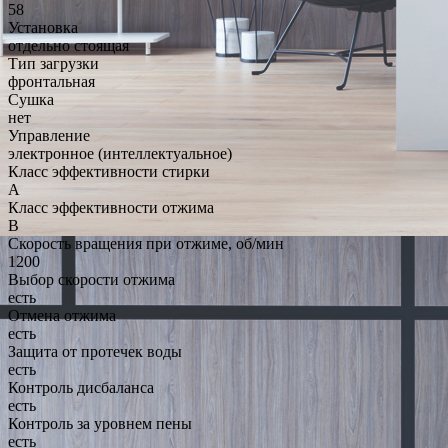
58
Установка
отдельно стоящая
Тип загрузки
фронтальная
Сушка
нет
Управление
электронное (интеллектуальное)
Класс эффективности стирки
A
Класс эффективности отжима
B
Скорость вращения при отжиме, об/мин
1200
Выбор скорости отжима
есть
Отмена отжима
есть
Защита от протечек воды
есть
Контроль дисбаланса
есть
Контроль за уровнем пены
есть