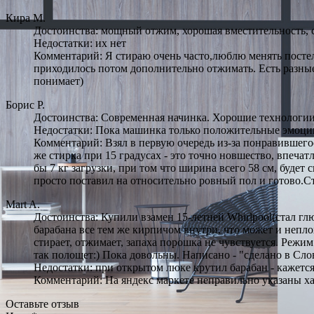
Кира М.
Достоинства: мощный отжим, хорошая вместительность, 
Недостатки: их нет
Комментарий: Я стираю очень часто,люблю менять постель
приходилось потом дополнительно отжимать. Есть разные 
понимает)
Борис Р.
Достоинства: Современная начинка. Хорошие технологии.
Недостатки: Пока машинка только положительные эмоци
Комментарий: Взял в первую очередь из-за понравившегос
же стирка при 15 градусах - это точно новшество, впечатл
бы 7 кг загрузки, при том что ширина всего 58 см, будет
просто поставил на относительно ровный пол и готово.Ст
Mart A.
Достоинства: Купили взамен 15-летней Whirlpool(стал гл
барабана все тем же кирпичом внутри, что может и непло
стирает, отжимает, запаха порошка не чувствуется. Режи
так полощет:) Пока довольны. Написано - "сделано в Сло
Недостатки: при открытом люке крутил барабан - кажется
Комментарий: На яндекс маркете неправильно указаны ха
Оставьте отзыв