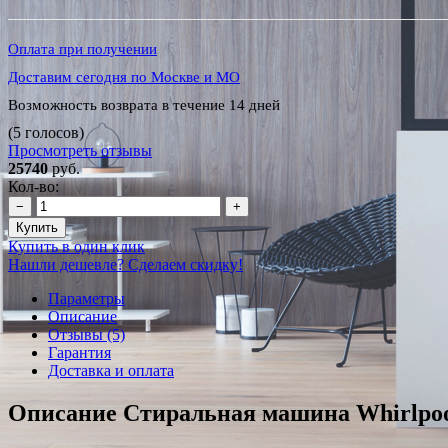
Оплата при получении
Доставим сегодня по Москве и МО
Возможность возврата в течение 14 дней
(5 голосов)
Просмотреть отзывы
25740
руб.
Кол-во:
−
+
Купить
Купить в один клик
Нашли дешевле? Сделаем скидку!
Параметры
Описание
Отзывы (5)
Гарантия
Доставка и оплата
Описание Стиральная машина Whirlpo