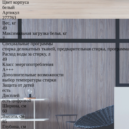
Цвет корпуса
белый
Артикул
277763
Вес, кг
49
Максимальная загрузка белья, кг
7
Специальные программы
стирка деликатных тканей, предварительная стирка, программа
Расход воды за стирку, л
49
Класс энергопотребления
A+++
Дополнительные возможности
выбор температуры стирки
Защита от детей
есть
Дисплей
есть цифровой
Ширина, см
60
Высота, см
85
Глубина, см