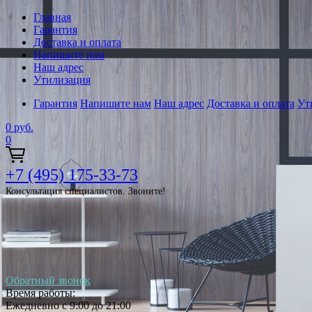
Главная
Гарантия
Доставка и оплата
Напишите нам
Наш адрес
Утилизация
Гарантия
Напишите нам
Наш адрес
Доставка и оплата
Ут
0
руб.
0
+7 (495) 175-33-73
Консультация специалистов. Звоните!
Обратный звонок
Время работы:
Ежедневно с 9:00 до 21:00