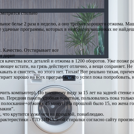
смотрится стильно
ное белье 2 раза в неделю, а оно требует хорошего отжима. Ма
удачные программы, которых в недорогих машинках не найдешь. 
 Качество. Отстирывает все
и дарит
я качества всех деталей и отжима в 1200 оборотов. Уже позже ра
яющее кстати, на грязь действует отлично, а вещи сохраняет. Не 
 скакать и свистеть, но этого нет. Тихая! Вот реально тихая, п
ирает хорошо на всех программах что успел пока попробовать, н
ючить компьютер). По внешнему виду за 15 лет на задней стенке
хо. Передняя панель удобная понятная, пользовались пока только
м полоскание+отжим - 45 минут! На прошлой было 15, но жена го
вакии".
, что крутится хуже чем на прошлой, понаблюдаю.
рактеристики - ГЛУБИНА этой стиралки согласно сайту производи