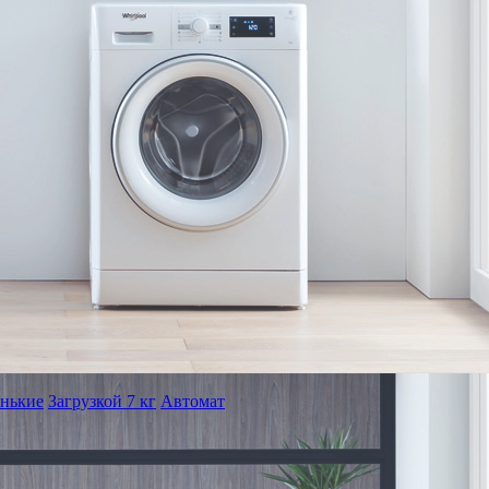
нькие
Загрузкой 7 кг
Автомат