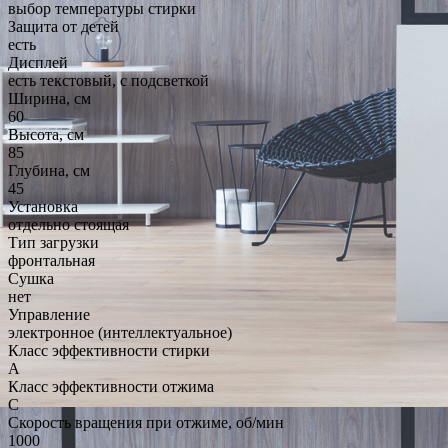
выбор температуры стирки
Защита от детей
есть
Дисплей
есть текстовый, с подсветкой
Ширина, см
60
Высота, см
85
Глубина, см
45
Установка
отдельно стоящая
Тип загрузки
фронтальная
Сушка
нет
Управление
электронное (интеллектуальное)
Класс эффективности стирки
A
Класс эффективности отжима
C
Скорость вращения при отжиме, об/мин
1000