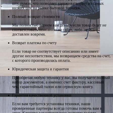
шоу-румов, что позволяет удерживать одну из самых
низких цен на рынке бытовой техники.
Полный возврат стоимости
Мы полностью вернем вам деньги если товар будет не
соответстовать описанию на сайте, либо не будет
доставлен вовремя.
Возврат платежа по счету
Если товар не соотвутствует описанию или имеет
другие несоответствия, мы возвращаем средства на счет,
с которого производилась оплата.
Юридическая защита и гарантия
Приобретая любую технику у нас, вы получаете полный
набор документов, а именно: счет фактуру, кассовый
чек, гарантийный талон или сервисную книгу.
Гарантия качественной установки
Если вам требуется установка техники, наши
проверенные партнеры всегда готовы помочь вам в
этом. Качество гарантированно долгими годами