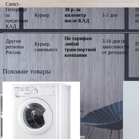
Санкт-
Петербург
30 р. за
П
за
Курьер
километр
1-3 дня
п
пределами
после КАД
н
КАД
По тарифам
Другие
3-10 дня (в
Курьер,
любой
П
регионы
зависимости
самовывоз
транспортной
п
России
от региона)
компании
Похожие товары