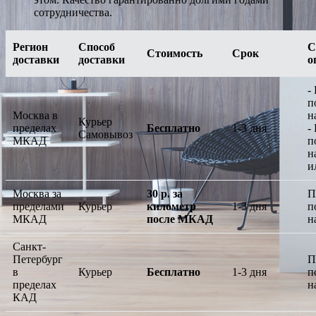
сотрудничества.
Регион
Способ
С
Стоимость
Срок
доставки
доставки
о
-
п
Москва в
н
Курьер
пределах
Бесплатно
1-3 дня
-
Самовывоз
МКАД
п
н
и
Москва за
30 р. за
П
пределами
Курьер
километр
1-3 дня
п
МКАД
после МКАД
н
Санкт-
Петербург
П
в
Курьер
Бесплатно
1-3 дня
п
пределах
н
КАД