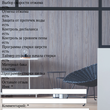
Выбор скорости отжима
есть
Отмена отжима
есть
Защита от протечек воды
есть
Контроль дисбаланса
есть
Контроль за уровнем пены
есть
Программа стирки шерсти
есть
Таймер отсрочки начала стирки
есть
Материал бака
пластик
Программа стирки шелка
есть
Оставьте отзыв
Имя:
*
E-mail:
Комментарий:
*