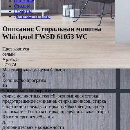
Описание
Отзывы
Гарантия
Доставка и оплата
Описание Стиральная машина
Whirlpool FWSD 61053 WC
Цвет корпуса
белый
Артикул
277774
Максимальная загрузка белья, кг
6
Количество программ
16
Специальные программы
стирка деликатных тканей, экономичная стирка,
предотвращение сминания, стирка джинсов, стирка
спортивной одежды, стирка пуховых вещей, супер-
полоскание, быстрая стирка, предварительная стирка
Класс энергопотребления
A+++
Дополнительные возможности