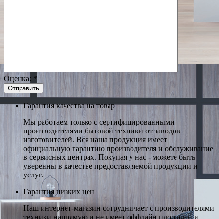
Оценка:
*
Гарантия качества на товар
Мы работаем только с сертифицированными
производителями бытовой техники от заводов
изготовителей. Вся наша продукция имеет
официальную гарантию производителя и обслуживание
в сервисных центрах. Покупая у нас - можете быть
уверенны в качестве предоставляемой продукции и
услуг.
Гарантия низких цен
Наш интернет-магазин сотрудничает с производителями
техники напрямую и не имеет оффлайн площадей и