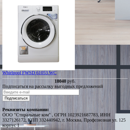
Whirlpool FWSD 61053 WC
18040
руб.
Подписаться на рассылку выгодных предложений
Подписаться
Реквизиты компании:
ООО "Стиральные ком" , ОГРН 1023921687783, ИНН
3327126172, КПП 332440942, г. Москва, Профсоюзная ул. 125
корпус 1