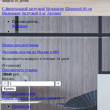
защита от детей
С фронтальной загрузкой
Недорогие
Шириной 60 см
Маленькие
Загрузкой 6 кг
Автомат
Производитель:
Whirlpool
*Наличие уточняйте у менеджера
Оплата при получении
Доставим сегодня по Москве и МО
Возможность возврата в течение 14 дней
(0 голосов)
Просмотреть отзывы
18040
руб.
Кол-во:
−
+
Купить
Купить в один клик
Нашли дешевле? Сделаем скидку!
Параметры