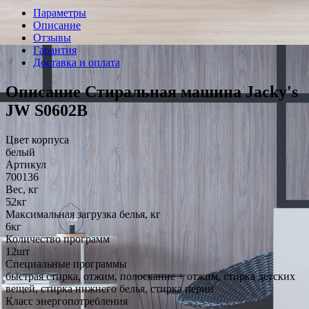
Параметры
Описание
Отзывы
Гарантия
Доставка и оплата
Описание Стиральная машина Jacky's
JW S0602B
Цвет корпуса
белый
Артикул
700136
Вес, кг
52кг
Максимальная загрузка белья, кг
6кг
Количество программ
12шт
Специальные программы
быстрая стирка, отжим, полоскание + отжим, стирка детских
вещей, стирка нижнего белья, стирка перин
Класс энергопотребления