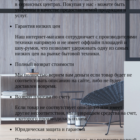
в сервисных центрах. Покупая у нас - можете быть
уверенны в качестве предоставляемой продукции и
услуг.
Гарантия низких цен
Наш интернет-магазин сотрудничает с производителями
техники напрямую и не имеет оффлайн площадей и
шоу-румов, что позволяет удерживать одну из самых
низких цен на рынке бытовой техники.
Полный возврат стоимости
Мы полностью вернем вам деньги если товар будет не
соответстовать описанию на сайте, либо не будет
доставлен вовремя.
Возврат платежа по счету
Если товар не соотвутствует описанию или имеет
другие несоответствия, мы возвращаем средства на счет,
с которого производилась оплата.
Юридическая защита и гарантия
Приобретая любую технику у нас, вы получаете полный