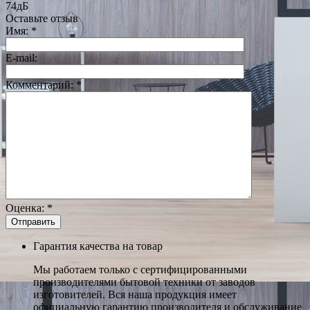
74дБ
Оставьте отзыв
Имя:
*
E-mail:
Комментарий:
*
Оценка:
*
Гарантия качества на товар
Мы работаем только с сертифицированными
производителями бытовой техники от заводов
изготовителей. Вся наша продукция имеет
официальную гарантию производителя и обслуживание