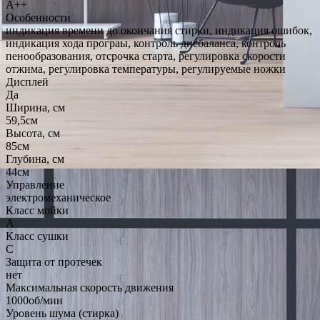
A++
Особенности
индикация времени до окончания стирки, индикация ошибок,
индикация хода програы, контроль дисбаланса, контроль
пенообразования, отсрочка старта, регулировка скорости
отжима, регулировка температуры, регулируемые ножки
Дисплей
Да
Ширина, см
59,5см
Высота, см
85см
Глубина, см
44см
Управление
электромеханическое
Класс мойки
A
Класс сушки
C
Защита от протечек
нет
Максимальная скорость движения
1000об/мин
Уровень шума (стирка)