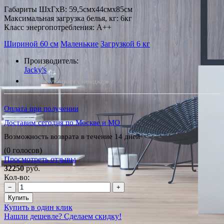
Габариты ШxГxВ: 59,5смx44смx85см
Максимальная загрузка белья, кг: 6кг
Класс энергопотребления: A++
Шириной 60 см
Маленькие
Загрузкой 6 кг
Производитель:
Jacky's
*Наличие уточняйте у менеджера
Оплата при получении
Доставим сегодня по Москве и МО
Возможность возврата в течение 14 дней
(0 голосов)
Просмотреть отзывы
32250
руб.
Кол-во:
−
+
Купить
Купить в один клик
Нашли дешевле? Сделаем скидку!