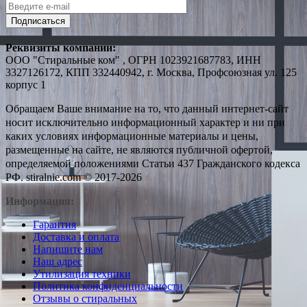
Подписаться
Реквизиты компании:
ООО "Стиральные ком" , ОГРН 1023921687783, ИНН
3327126172, КПП 332440942, г. Москва, Профсоюзная ул. 125
корпус 1
Обращаем Ваше внимание на то, что данный интернет-сайт
носит исключительно информационный характер и ни при
каких условиях информационные материалы и цены,
размещенные на сайте, не являются публичной офертой,
определяемой положениями Статьи 437 Гражданского кодекса
РФ. stiralnie.com © 2017-2026
Информация:
Гарантия
Доставка и оплата
Напишите нам
Наш адрес
Утилизация техники
Политика конфиденциальности
Отзывы о стиральных