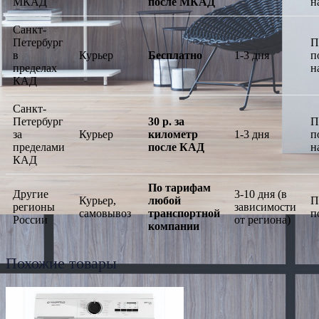
МКАД
после МКАД
н
Санкт-
Петербург
П
в
Курьер
Бесплатно
1-3 дня
п
пределах
н
КАД
Санкт-
Петербург
30 р. за
П
за
Курьер
километр
1-3 дня
п
пределами
после КАД
н
КАД
По тарифам
Другие
3-10 дня (в
Курьер,
любой
П
регионы
зависимости
самовывоз
транспортной
п
России
от региона)
компании
Похожие товары