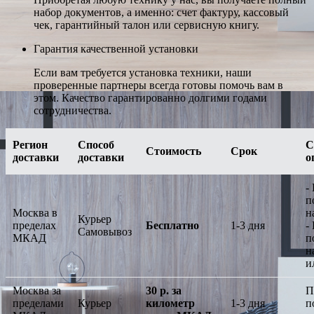
набор документов, а именно: счет фактуру, кассовый
чек, гарантийный талон или сервисную книгу.
Гарантия качественной установки
Если вам требуется установка техники, наши
проверенные партнеры всегда готовы помочь вам в
этом. Качество гарантированно долгими годами
сотрудничества.
Регион
Способ
С
Стоимость
Срок
доставки
доставки
о
-
п
Москва в
н
Курьер
пределах
Бесплатно
1-3 дня
-
Самовывоз
МКАД
п
н
и
Москва за
30 р. за
П
пределами
Курьер
километр
1-3 дня
п