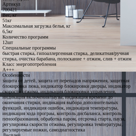
Артикул
700421
Вес, кг
51кг
Максимальная загрузка белья, кг
6,5кг
Количество программ
12шт
Специальные программы
быстрая стирка, гипоаллергенная стирка, деликатная/ручная
стирка, очистка барабана, полоскание + отжим, слив + отжим
Класс энергопотребления
A+++
Особенности
защита от детей, защита от перепадов напряжения, защитная
блокировка люка, индикатор блокировки дверцы, индикатор
скорости отжима, индикация блокировки управления,
индикация включения/паузы, индикация времени до
окончания стирки, индикация выбора дополнительных
функций, индикация ошибок, индикация температуры,
индикация хода програы, контроль дисбаланса, контроль
пенообразования, обработка паром, отсрочка старта, пауза,
регулировка скорости отжима, регулировка температуры,
регулируемые ножки, самодиагностика
Дисплей