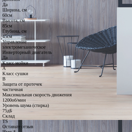
Да
Ширина, см
60см
Высота, см
85см
Глубина, см
45см
Управление
электромеханическое
Инверторный двигатель
Да
Класс мойки
A
Класс сушки
B
Защита от протечек
частичная
Максимальная скорость движения
1200об/мин
Уровень шума (стирка)
75дБ
Склад
TS
Оставьте отзыв
Имя:
*