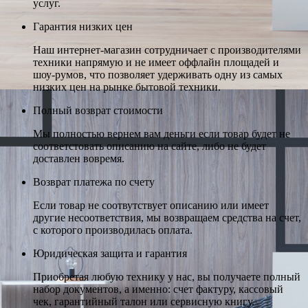
услуг.
Гарантия низких цен
Наш интернет-магазин сотрудничает с производителями
техники напрямую и не имеет оффлайн площадей и
шоу-румов, что позволяет удерживать одну из самых
низких цен на рынке бытовой техники.
Полный возврат стоимости
Мы полностью вернем вам деньги если товар будет не
соответстовать описанию на сайте, либо не будет
доставлен вовремя.
Возврат платежа по счету
Если товар не соотвутствует описанию или имеет
другие несоответствия, мы возвращаем средства на счет,
с которого производилась оплата.
Юридическая защита и гарантия
Приобретая любую технику у нас, вы получаете полный
набор документов, а именно: счет фактуру, кассовый
чек, гарантийный талон или сервисную книгу.