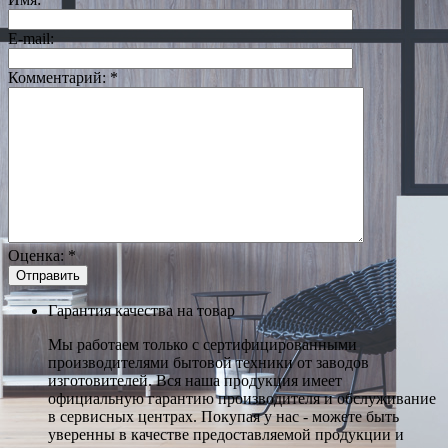
E-mail:
Комментарий:
*
Оценка:
*
Гарантия качества на товар
Мы работаем только с сертифицированными
производителями бытовой техники от заводов
изготовителей. Вся наша продукция имеет
официальную гарантию производителя и обслуживание
в сервисных центрах. Покупая у нас - можете быть
уверенны в качестве предоставляемой продукции и