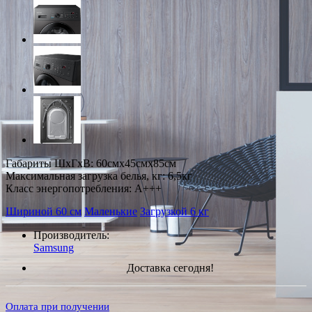
Габариты ШxГxВ: 60смx45смx85см
Максимальная загрузка белья, кг: 6,5кг
Класс энергопотребления: A+++
Шириной 60 см
Маленькие
Загрузкой 6 кг
Производитель:
Samsung
Доставка сегодня!
Оплата при получении