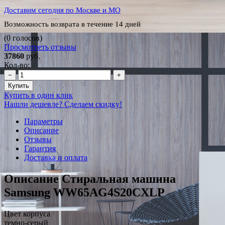
Доставим сегодня по Москве и МО
Возможность возврата в течение 14 дней
(0 голосов)
Просмотреть отзывы
37860
руб.
Кол-во:
−
+
Купить
Купить в один клик
Нашли дешевле? Сделаем скидку!
Параметры
Описание
Отзывы
Гарантия
Доставка и оплата
Описание Стиральная машина
Samsung WW65AG4S20CXLP
Цвет корпуса
темно-серый