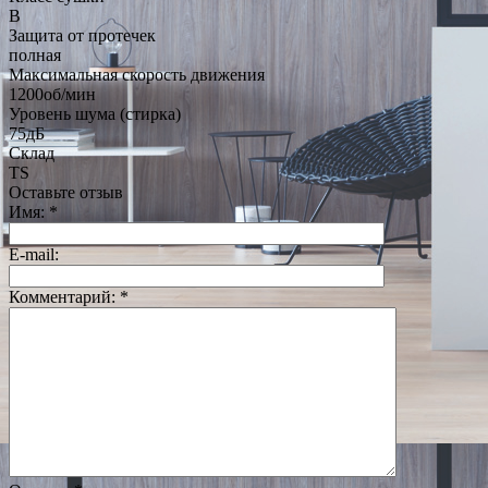
B
Защита от протечек
полная
Максимальная скорость движения
1200об/мин
Уровень шума (стирка)
75дБ
Склад
TS
Оставьте отзыв
Имя:
*
E-mail:
Комментарий:
*