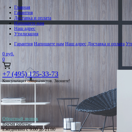
Главная
Гарантия
Доставка и оплата
Напишите нам
Наш адрес
Утилизация
Гарантия
Напишите нам
Наш адрес
Доставка и оплата
Ут
0
руб.
0
+7 (495) 175-33-73
Консультация специалистов. Звоните!
Обратный звонок
Время работы:
Ежедневно с 9:00 до 21:00