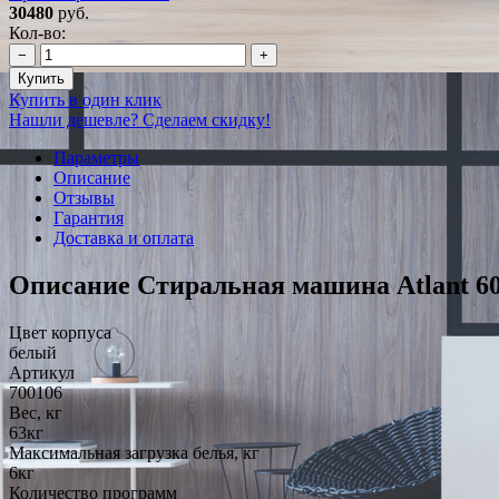
30480
руб.
Кол-во:
−
+
Купить
Купить в один клик
Нашли дешевле? Сделаем скидку!
Параметры
Описание
Отзывы
Гарантия
Доставка и оплата
Описание Стиральная машина Atlant 60
Цвет корпуса
белый
Артикул
700106
Вес, кг
63кг
Максимальная загрузка белья, кг
6кг
Количество программ