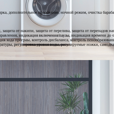
тирка, дополнительное полоскание, ночной режим, очистка бараб
й, защита от накипи, защита от перелива, защита от перепадов 
правления, индикация включения/паузы, индикация времени до 
 хода програы, контроль дисбаланса, контроль пенообразования
пературы, регулировка уровня воды, регулируемые ножки, самодиа