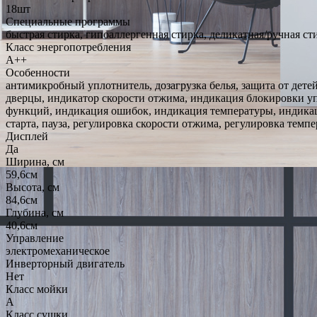
18шт
Специальные программы
быстрая стирка, гипоаллергенная стирка, деликатная/ручная с
Класс энергопотребления
A++
Особенности
антимикробный уплотнитель, дозагрузка белья, защита от дете
дверцы, индикатор скорости отжима, индикация блокировки у
функций, индикация ошибок, индикация температуры, индикация
старта, пауза, регулировка скорости отжима, регулировка тем
Дисплей
Да
Ширина, см
59,6см
Высота, см
84,6см
Глубина, см
40,6см
Управление
электромеханическое
Инверторный двигатель
Нет
Класс мойки
A
Класс сушки