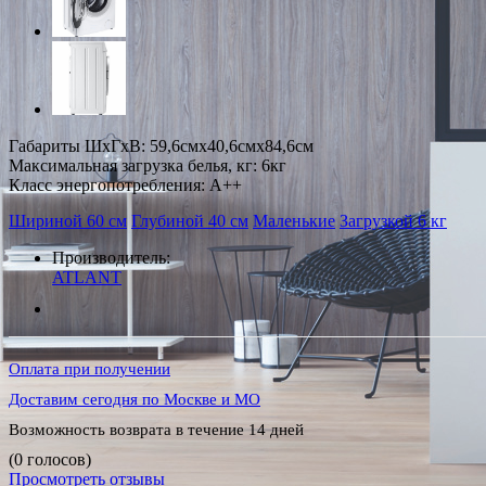
Габариты ШxГxВ: 59,6смx40,6смx84,6см
Максимальная загрузка белья, кг: 6кг
Класс энергопотребления: A++
Шириной 60 см
Глубиной 40 см
Маленькие
Загрузкой 6 кг
Производитель:
ATLANT
Оплата при получении
Доставим сегодня по Москве и МО
Возможность возврата в течение 14 дней
(0 голосов)
Просмотреть отзывы