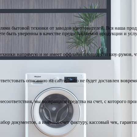
ями бытовой техники от заводов изготовителей. Вся наша про
те быть уверенны в качестве предоставляемой продукции и услу
техники напрямую и не имеет оффлайн площадей и шоу-румов, чт
тветстовать описанию на сайте, либо не будет доставлен вовремя
есоответствия, мы возвращаем средства на счет, с которого про
абор документов, а именно: счет фактуру, кассовый чек, гарант