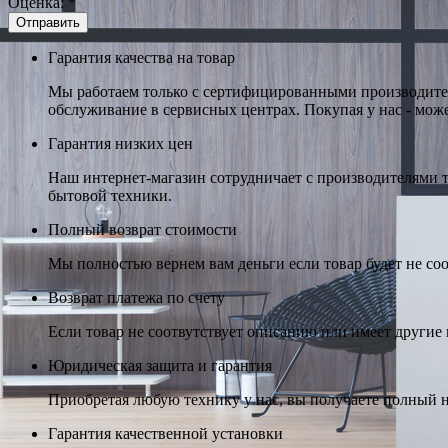
Оценка:
*
Гарантия качества на товар
Мы работаем только с сертифицированными производител
обслуживание в сервисных центрах. Покупая у нас - може
Гарантия низких цен
Наш интернет-магазин сотрудничает с производителями 
бытовой техники.
Полный возврат стоимости
Мы полностью вернем вам деньги если товар будет не соо
Возврат платежа по счету
Если товар не соотвутствует описанию или имеет другие н
Юридическая защита и гарантия
Приобретая любую технику у нас, вы получаете полный н
Гарантия качественной установки