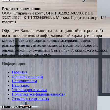
Реквизиты компании:
ООО "Стиральные ком" , ОГРН 1023921687783, ИНН
3327126172, КПП 332440942, г. Москва, Профсоюзная ул. 125
корпус 1
Обращаем Ваше внимание на то, что данный интернет-сайт
носит исключительно информационный характер и ни при
каких условиях информационные материалы и цены,
размещенные на сайте, не являются публичной офертой,
определяемой положениями Статьи 437 Гражданского кодекса
РФ. stiralnie.com © 2017-2026
Информация:
Гарантия
Доставка и оплата
Напишите нам
Наш адрес
Утилизация техники
Политика конфиденциальности
Отзывы о стиральных
Наши контакты: