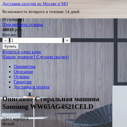
Доставим сегодня по Москве и МО
Возможность возврата в течение 14 дней
(0 голосов)
Просмотреть отзывы
48010
руб.
Кол-во:
−
+
Купить
Купить в один клик
Нашли дешевле? Сделаем скидку!
Параметры
Описание
Отзывы
Гарантия
Доставка и оплата
Описание Стиральная машина
Samsung WW65AG4S21CELD
Цвет корпуса
белый