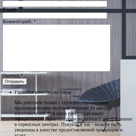
E-mail:
Комментарий:
*
Оценка:
*
Гарантия качества на товар
Мы работаем только с сертифицированными
производителями бытовой техники от заводов
изготовителей. Вся наша продукция имеет
официальную гарантию производителя и обслуживание
в сервисных центрах. Покупая у нас - можете быть
уверенны в качестве предоставляемой продукции и
услуг.