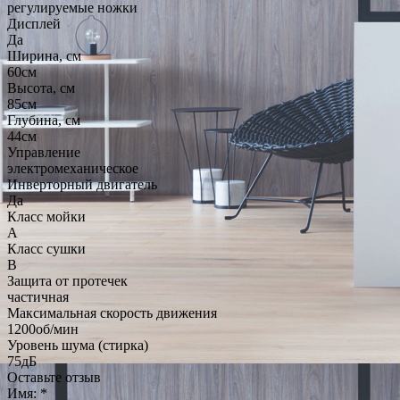
регулируемые ножки
Дисплей
Да
Ширина, см
60см
Высота, см
85см
Глубина, см
44см
Управление
электромеханическое
Инверторный двигатель
Да
Класс мойки
A
Класс сушки
B
Защита от протечек
частичная
Максимальная скорость движения
1200об/мин
Уровень шума (стирка)
75дБ
Оставьте отзыв
Имя:
*