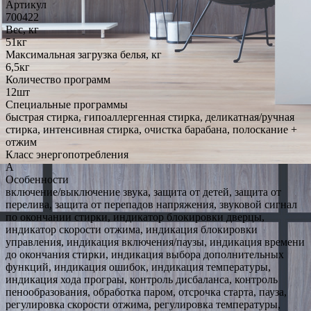
Артикул
700422
Вес, кг
51кг
Максимальная загрузка белья, кг
6,5кг
Количество программ
12шт
Специальные программы
быстрая стирка, гипоаллергенная стирка, деликатная/ручная
стирка, интенсивная стирка, очистка барабана, полоскание +
отжим
Класс энергопотребления
A
Особенности
включение/выключение звука, защита от детей, защита от
перелива, защита от перепадов напряжения, звуковой сигнал
по окончании стирки, индикатор блокировки дверцы,
индикатор скорости отжима, индикация блокировки
управления, индикация включения/паузы, индикация времени
до окончания стирки, индикация выбора дополнительных
функций, индикация ошибок, индикация температуры,
индикация хода програы, контроль дисбаланса, контроль
пенообразования, обработка паром, отсрочка старта, пауза,
регулировка скорости отжима, регулировка температуры,