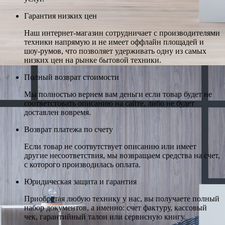
Гарантия низких цен
Наш интернет-магазин сотрудничает с производителями
техники напрямую и не имеет оффлайн площадей и
шоу-румов, что позволяет удерживать одну из самых
низких цен на рынке бытовой техники.
Полный возврат стоимости
Мы полностью вернем вам деньги если товар будет не
соответстовать описанию на сайте, либо не будет
доставлен вовремя.
Возврат платежа по счету
Если товар не соотвутствует описанию или имеет
другие несоответствия, мы возвращаем средства на счет,
с которого производилась оплата.
Юридическая защита и гарантия
Приобретая любую технику у нас, вы получаете полный
набор документов, а именно: счет фактуру, кассовый
чек, гарантийный талон или сервисную книгу.