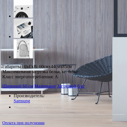
Габариты ШxГxВ: 60смx44смx85см
Максимальная загрузка белья, кг: 6,5кг
Класс энергопотребления: A
Шириной 60 см
Маленькие
Загрузкой 6 кг
Производитель:
Samsung
*Наличие уточняйте у менеджера
Оплата при получении