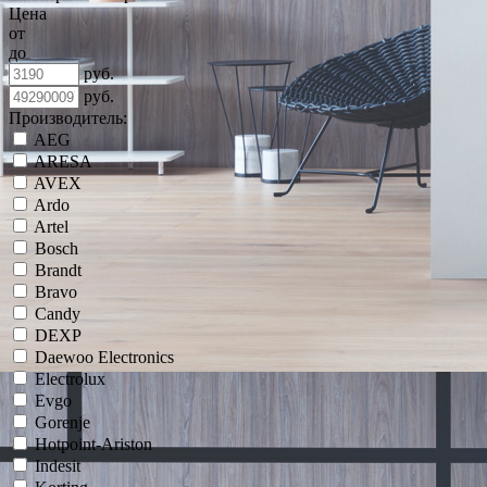
Цена
от
до
руб.
руб.
Производитель:
AEG
ARESA
AVEX
Ardo
Artel
Bosch
Brandt
Bravo
Candy
DEXP
Daewoo Electronics
Electrolux
Evgo
Gorenje
Hotpoint-Ariston
Indesit