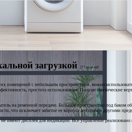
альной загрузкой
277 моделей
гих помещений с небольшим пространством, можно использовать
ффективность, простота использования. Полуавтоматические ве
тель на ременной передаче. Большое пространство под баком об
сти, что исключает забитие ее корпуса мусором и другими пред
 не имеют дисплея для индикации. Все управление реализовано