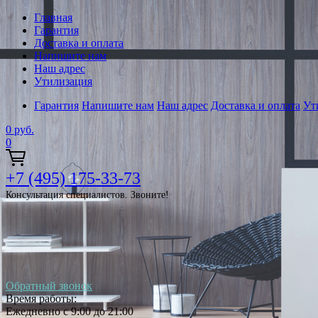
Главная
Гарантия
Доставка и оплата
Напишите нам
Наш адрес
Утилизация
Гарантия
Напишите нам
Наш адрес
Доставка и оплата
Ут
0
руб.
0
+7 (495) 175-33-73
Консультация специалистов. Звоните!
Обратный звонок
Время работы:
Ежедневно с 9:00 до 21:00