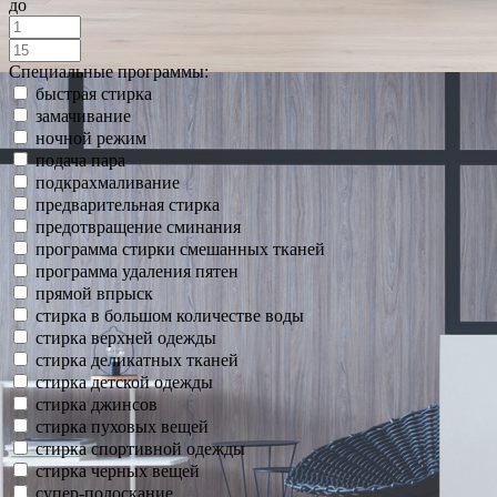
до
Специальные программы:
быстрая стирка
замачивание
ночной режим
подача пара
подкрахмаливание
предварительная стирка
предотвращение сминания
программа стирки смешанных тканей
программа удаления пятен
прямой впрыск
стирка в большом количестве воды
стирка верхней одежды
стирка деликатных тканей
стирка детской одежды
стирка джинсов
стирка пуховых вещей
стирка спортивной одежды
стирка черных вещей
супер-полоскание