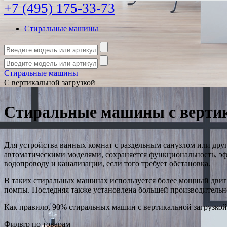
+7 (495) 175-33-73
Стиральные машины
Стиральные машины
С вертикальной загрузкой
Стиральные машины с вертик
Для устройства ванных комнат с раздельным санузлом или дру
автоматическими моделями, сохраняется функциональность, э
водопроводу и канализации, если того требует обстановка.
В таких стиральных машинах используется более мощный двига
помпы. Последняя также установлена большей производительно
Как правило, 90% стиральных машин с вертикальной загрузкой
Фильтр по товарам