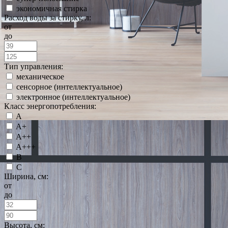
экономичная стирка
Расход воды за стирку, л:
от
до
Тип управления:
механическое
сенсорное (интеллектуальное)
электронное (интеллектуальное)
Класс энергопотребления:
A
A+
A++
A+++
B
C
Ширина, см:
от
до
Высота, см: