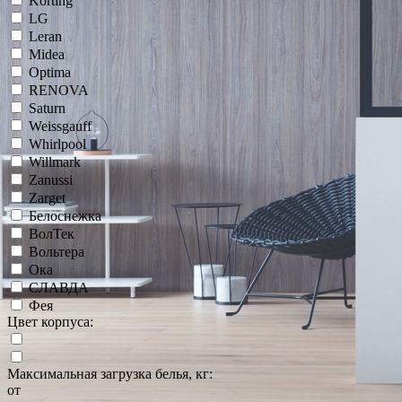
Korting
LG
Leran
Midea
Optima
RENOVA
Saturn
Weissgauff
Whirlpool
Willmark
Zanussi
Zarget
Белоснежка
ВолТек
Вольтера
Ока
СЛАВДА
Фея
Цвет корпуса:
Максимальная загрузка белья, кг:
от