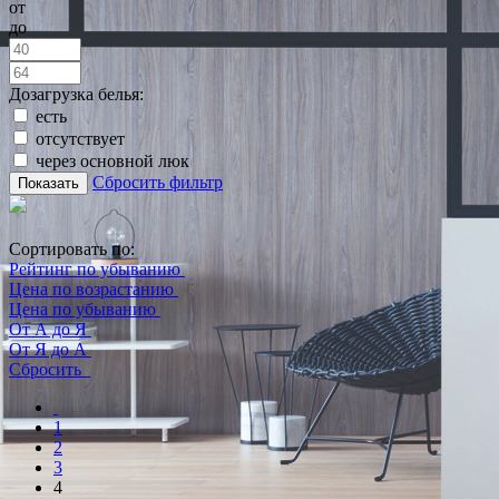
от
до
Дозагрузка белья:
есть
отсутствует
через основной люк
Сбросить фильтр
Показать
Сортировать по:
Рейтинг по убыванию
Цена по возрастанию
Цена по убыванию
От А до Я
От Я до А
Сбросить
1
2
3
4