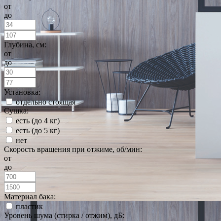
от
до
Глубина, см:
от
до
Установка:
отдельно стоящая
Сушка:
есть (до 4 кг)
есть (до 5 кг)
нет
Скорость вращения при отжиме, об/мин:
от
до
Материал бака:
пластик
Уровень шума (стирка / отжим), дБ: