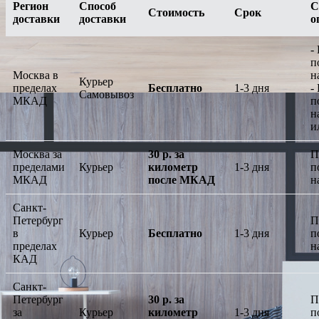
Регион
Способ
С
Стоимость
Срок
доставки
доставки
о
-
п
Москва в
н
Курьер
пределах
Бесплатно
1-3 дня
-
Самовывоз
МКАД
п
н
и
Москва за
30 р. за
П
пределами
Курьер
километр
1-3 дня
п
МКАД
после МКАД
н
Санкт-
Петербург
П
в
Курьер
Бесплатно
1-3 дня
п
пределах
н
КАД
Санкт-
Петербург
30 р. за
П
за
Курьер
километр
1-3 дня
п