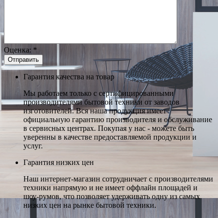
Оценка:
*
Гарантия качества на товар
Мы работаем только с сертифицированными
производителями бытовой техники от заводов
изготовителей. Вся наша продукция имеет
официальную гарантию производителя и обслуживание
в сервисных центрах. Покупая у нас - можете быть
уверенны в качестве предоставляемой продукции и
услуг.
Гарантия низких цен
Наш интернет-магазин сотрудничает с производителями
техники напрямую и не имеет оффлайн площадей и
шоу-румов, что позволяет удерживать одну из самых
низких цен на рынке бытовой техники.