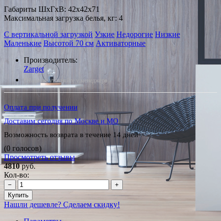
Габариты ШxГxВ: 42x42x71
Максимальная загрузка белья, кг: 4
С вертикальной загрузкой
Узкие
Недорогие
Низкие
Маленькие
Высотой 70 см
Активаторные
Производитель:
Zarget
*Наличие уточняйте у менеджера
Оплата при получении
Доставим сегодня по Москве и МО
Возможность возврата в течение 14 дней
(0 голосов)
Просмотреть отзывы
4810
руб.
Кол-во:
−
+
Купить
Нашли дешевле? Сделаем скидку!