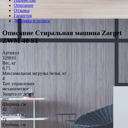
Параметры
Описание
Отзывы
Гарантия
Доставка и оплата
Описание Стиральная машина Zarget
ZWM 40 ST
Артикул
329810
Вес, кг
8.75
Максимальная загрузка белья, кг
4
Тип управления
механическое
Защита от детей
нет
Ширина, см
42
Высота, см
71
Глубина, см