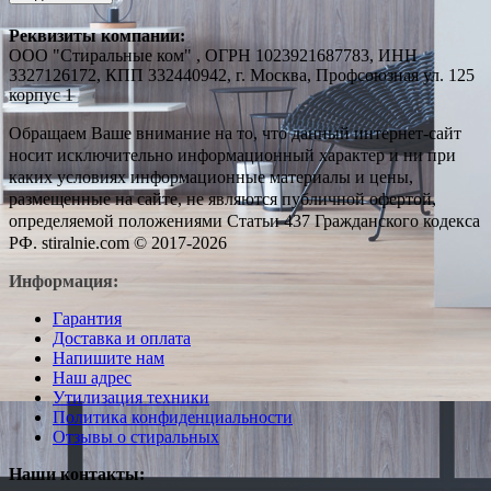
Реквизиты компании:
ООО "Стиральные ком" , ОГРН 1023921687783, ИНН
3327126172, КПП 332440942, г. Москва, Профсоюзная ул. 125
корпус 1
Обращаем Ваше внимание на то, что данный интернет-сайт
носит исключительно информационный характер и ни при
каких условиях информационные материалы и цены,
размещенные на сайте, не являются публичной офертой,
определяемой положениями Статьи 437 Гражданского кодекса
РФ. stiralnie.com © 2017-2026
Информация:
Гарантия
Доставка и оплата
Напишите нам
Наш адрес
Утилизация техники
Политика конфиденциальности
Отзывы о стиральных
Наши контакты: