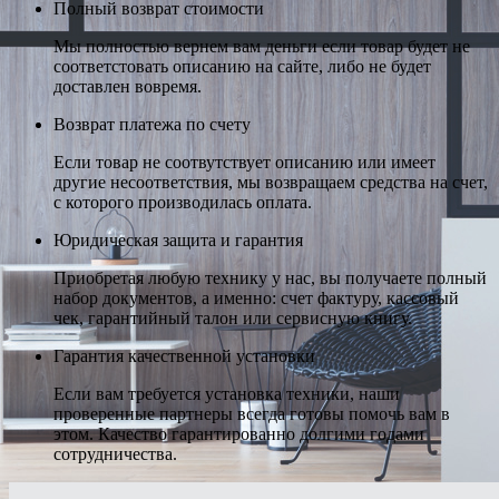
Полный возврат стоимости
Мы полностью вернем вам деньги если товар будет не
соответстовать описанию на сайте, либо не будет
доставлен вовремя.
Возврат платежа по счету
Если товар не соотвутствует описанию или имеет
другие несоответствия, мы возвращаем средства на счет,
с которого производилась оплата.
Юридическая защита и гарантия
Приобретая любую технику у нас, вы получаете полный
набор документов, а именно: счет фактуру, кассовый
чек, гарантийный талон или сервисную книгу.
Гарантия качественной установки
Если вам требуется установка техники, наши
проверенные партнеры всегда готовы помочь вам в
этом. Качество гарантированно долгими годами
сотрудничества.