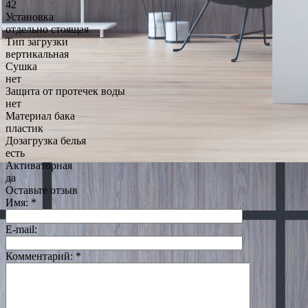
42
Установка
отдельно стоящая
Тип загрузки
вертикальная
Сушка
нет
Защита от протечек воды
нет
Материал бака
пластик
Дозагрузка белья
есть
Активаторная
да
Оставьте отзыв
Имя:
*
E-mail:
Комментарий:
*