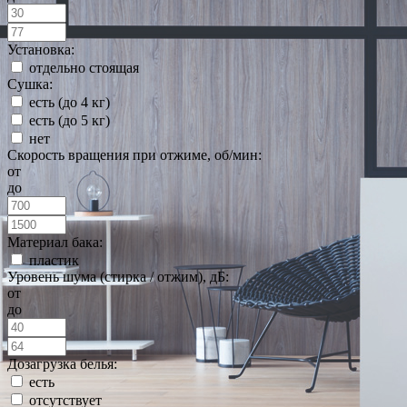
Установка:
отдельно стоящая
Сушка:
есть (до 4 кг)
есть (до 5 кг)
нет
Скорость вращения при отжиме, об/мин:
от
до
Материал бака:
пластик
Уровень шума (стирка / отжим), дБ:
от
до
Дозагрузка белья:
есть
отсутствует