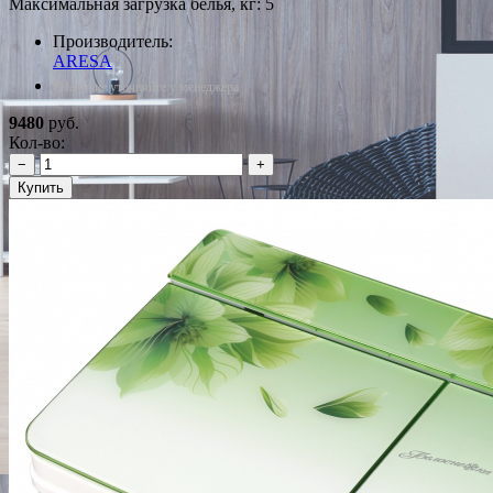
Максимальная загрузка белья, кг: 5
Производитель:
ARESA
*Наличие уточняйте у менеджера
9480
руб.
Кол-во:
−
+
Купить