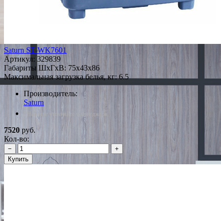
Saturn ST-WK7601
Артикул:
329839
Габариты ШxГxВ: 75x43x86
Максимальная загрузка белья, кг: 6.5
Производитель:
Saturn
*Наличие уточняйте у менеджера
7520
руб.
Кол-во:
−
+
Купить