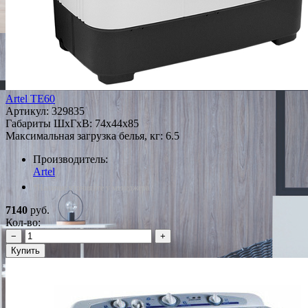
Artel TE60
Артикул:
329835
Габариты ШxГxВ: 74x44x85
Максимальная загрузка белья, кг: 6.5
Производитель:
Artel
*Наличие уточняйте у менеджера
7140
руб.
Кол-во:
−
+
Купить