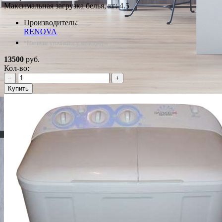
Максимальная загрузка белья, кг: 4.5
Производитель:
RENOVA
*Наличие уточняйте у менеджера
13500
руб.
Кол-во:
−
+
Купить