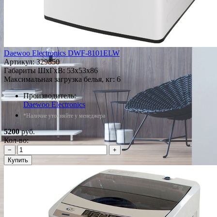
Daewoo Electronics DWF-8101ELW
Артикул:
329850
Габариты ШxГxВ: 53x53x86
Максимальная загрузка белья, кг: 6
Производитель:
Daewoo Electronics
*Наличие уточняйте у менеджера
5200
руб.
Кол-во:
−
+
Купить