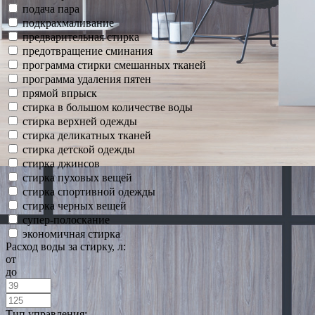
подача пара
подкрахмаливание
предварительная стирка
предотвращение сминания
программа стирки смешанных тканей
программа удаления пятен
прямой впрыск
стирка в большом количестве воды
стирка верхней одежды
стирка деликатных тканей
стирка детской одежды
стирка джинсов
стирка пуховых вещей
стирка спортивной одежды
стирка черных вещей
супер-полоскание
экономичная стирка
Расход воды за стирку, л:
от
до
Тип управления: