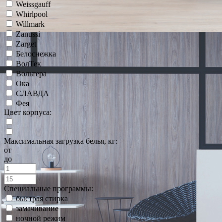
Weissgauff
Whirlpool
Willmark
Zanussi
Zarget
Белоснежка
ВолТек
Вольтера
Ока
СЛАВДА
Фея
Цвет корпуса:
Максимальная загрузка белья, кг:
от
до
Специальные программы:
быстрая стирка
замачивание
ночной режим