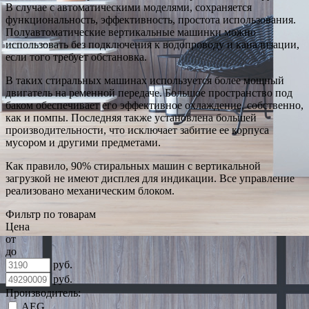
В случае с автоматическими моделями, сохраняется
функциональность, эффективность, простота использования.
Полуавтоматические вертикальные машинки можно
использовать без подключения к водопроводу и канализации,
если того требует обстановка.
В таких стиральных машинах используется более мощный
двигатель на ременной передаче. Большое пространство под
баком обеспечивает его эффективное охлаждение, собственно,
как и помпы. Последняя также установлена большей
производительности, что исключает забитие ее корпуса
мусором и другими предметами.
Как правило, 90% стиральных машин с вертикальной
загрузкой не имеют дисплея для индикации. Все управление
реализовано механическим блоком.
Фильтр по товарам
Цена
от
до
руб.
руб.
Производитель:
AEG