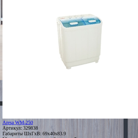
Aresa WM-250
Артикул:
329838
Габариты ШxГxВ: 69x40x83.9