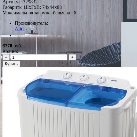
Артикул:
329832
Габариты ШxГxВ: 74x44x88
Максимальная загрузка белья, кг: 6
Производитель:
Artel
*Наличие уточняйте у менеджера
6770
руб.
Кол-во:
−
+
Купить