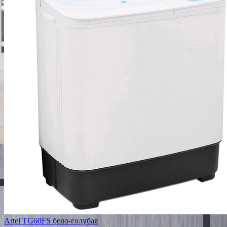
Artel TG60FS бело-голубая