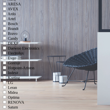
ARESA
AVEX
Ardo
Artel
Bosch
Brandt
Bravo
Candy
DEXP
Daewoo Electronics
Electrolux
Evgo
Gorenje
Hotpoint-Ariston
Indesit
Korting
LG
Leran
Midea
Optima
RENOVA
Saturn