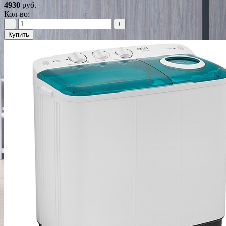
4930
руб.
Кол-во:
−
+
Купить