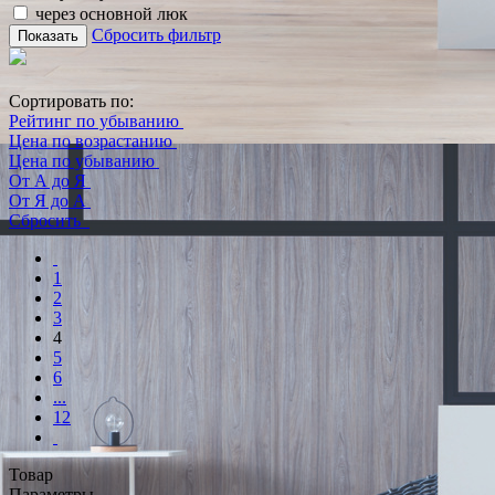
через основной люк
Сбросить фильтр
Показать
Сортировать по:
Рейтинг по убыванию
Цена по возрастанию
Цена по убыванию
От А до Я
От Я до А
Сбросить
1
2
3
4
5
6
...
12
Товар
Параметры