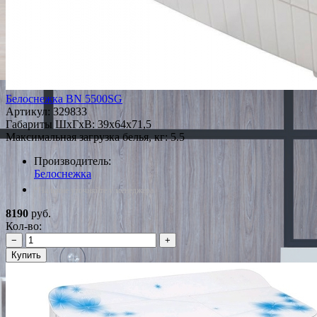
Белоснежка BN 5500SG
Артикул:
329833
Габариты ШxГxВ: 39x64x71,5
Максимальная загрузка белья, кг: 5.5
Производитель:
Белоснежка
*Наличие уточняйте у менеджера
8190
руб.
Кол-во:
−
+
Купить