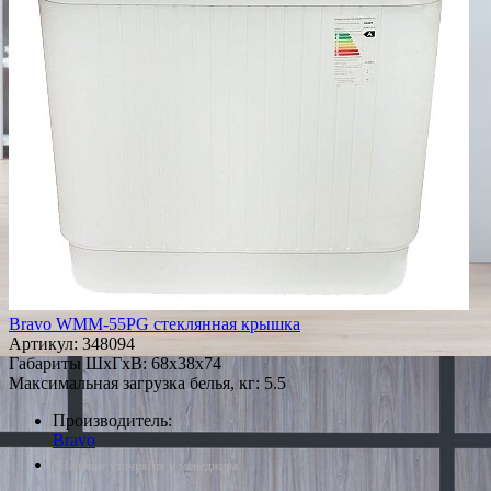
Bravo WMM-55PG стеклянная крышка
Артикул:
348094
Габариты ШxГxВ: 68x38x74
Максимальная загрузка белья, кг: 5.5
Производитель:
Bravo
*Наличие уточняйте у менеджера