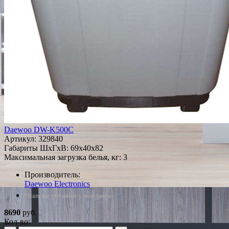
Daewoo DW-K500C
Артикул:
329840
Габариты ШxГxВ: 69x40x82
Максимальная загрузка белья, кг: 3
Производитель:
Daewoo Electronics
*Наличие уточняйте у менеджера
8690
руб.
Кол-во: