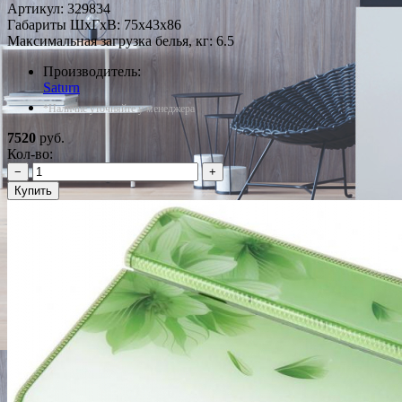
Артикул:
329834
Габариты ШxГxВ: 75x43x86
Максимальная загрузка белья, кг: 6.5
Производитель:
Saturn
*Наличие уточняйте у менеджера
7520
руб.
Кол-во:
−
+
Купить