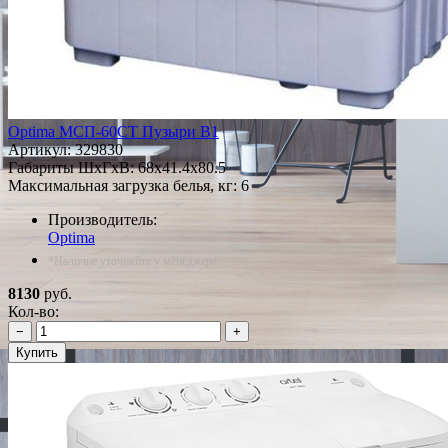
Optima МСП-60СТ Пузыри В1
Артикул:
329830
Габариты ШxГxВ: 68x41.4x80.5
Максимальная загрузка белья, кг: 6
Производитель:
Optima
*Наличие уточняйте у менеджера
8130
руб.
Кол-во:
−
+
Купить