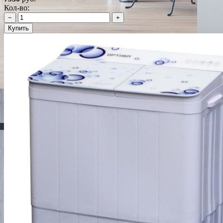
Кол-во:
−
+
Купить