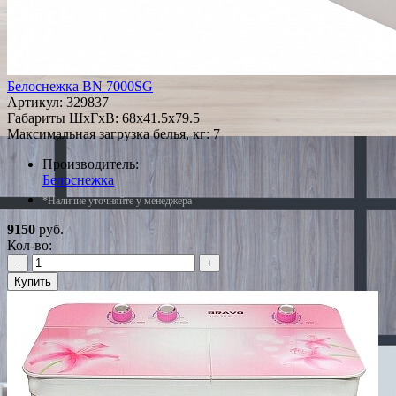
Белоснежка BN 7000SG
Артикул:
329837
Габариты ШxГxВ: 68x41.5x79.5
Максимальная загрузка белья, кг: 7
Производитель:
Белоснежка
*Наличие уточняйте у менеджера
9150
руб.
Кол-во:
−
+
Купить