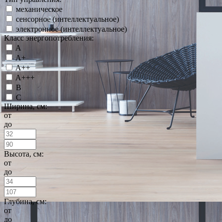
механическое
сенсорное (интеллектуальное)
электронное (интеллектуальное)
Класс энергопотребления:
A
A+
A++
A+++
B
C
Ширина, см:
от
до
Высота, см:
от
до
Глубина, см:
от
до