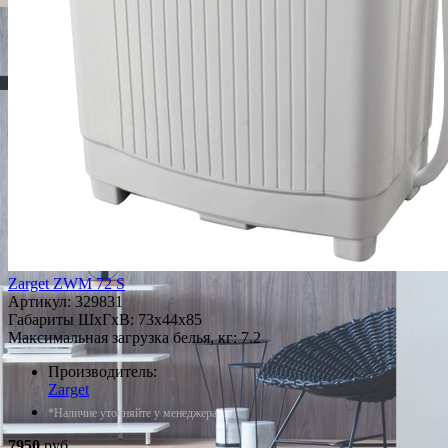
Zarget ZWM 72 S
Артикул:
329831
Габариты ШxГxВ: 73x44x85
Максимальная загрузка белья, кг: 7.2
Производитель:
Zarget
*Наличие уточняйте у менеджера
7950
руб.