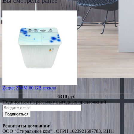
Вы смотрели ранее
Zarget ZWM 60 GB стекло
6310
руб.
Подписаться на рассылку выгодных предложений
Подписаться
Реквизиты компании:
ООО "Стиральные ком" , ОГРН 1023921687783, ИНН