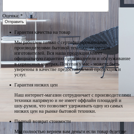
Оценка:
*
Гарантия качества на товар
Мы работаем только с сертифицированными
производителями бытовой техники от заводов
изготовителей. Вся наша продукция имеет
официальную гарантию производителя и обслуживание
в сервисных центрах. Покупая у нас - можете быть
уверенны в качестве предоставляемой продукции и
услуг.
Гарантия низких цен
Наш интернет-магазин сотрудничает с производителями
техники напрямую и не имеет оффлайн площадей и
шоу-румов, что позволяет удерживать одну из самых
низких цен на рынке бытовой техники.
Полный возврат стоимости
Мы полностью вернем вам деньги если товар будет не