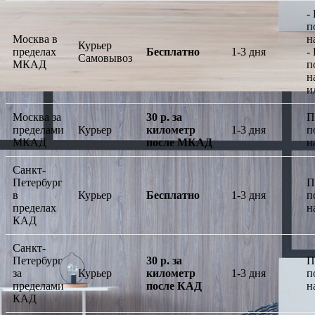
-
п
Москва в
н
Курьер
пределах
Бесплатно
1-3 дня
-
Самовывоз
МКАД
п
н
и
Москва за
30 р. за
П
пределами
Курьер
километр
1-3 дня
п
МКАД
после МКАД
н
Санкт-
Петербург
П
в
Курьер
Бесплатно
1-3 дня
п
пределах
н
КАД
Санкт-
Петербург
30 р. за
П
за
Курьер
километр
1-3 дня
п
пределами
после КАД
н
КАД