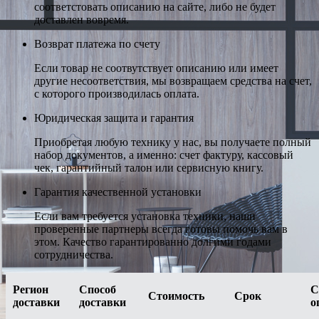
соответстовать описанию на сайте, либо не будет
доставлен вовремя.
Возврат платежа по счету
Если товар не соотвутствует описанию или имеет
другие несоответствия, мы возвращаем средства на счет,
с которого производилась оплата.
Юридическая защита и гарантия
Приобретая любую технику у нас, вы получаете полный
набор документов, а именно: счет фактуру, кассовый
чек, гарантийный талон или сервисную книгу.
Гарантия качественной установки
Если вам требуется установка техники, наши
проверенные партнеры всегда готовы помочь вам в
этом. Качество гарантированно долгими годами
сотрудничества.
Регион
Способ
С
Стоимость
Срок
доставки
доставки
о