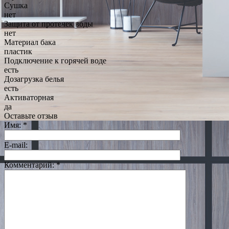
Сушка
нет
Защита от протечек воды
нет
Материал бака
пластик
Подключение к горячей воде
есть
Дозагрузка белья
есть
Активаторная
да
Оставьте отзыв
Имя:
*
E-mail:
Комментарий:
*