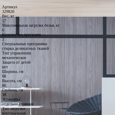
Артикул
329826
Вес, кг
17
Максимальная загрузка белья, кг
6
Количество программ
2
Специальные программы
стирка деликатных тканей
Тип управления
механическое
Защита от детей
нет
Ширина, см
68
Высота, см
86
Глубина, см
38
Установка
отдельно стоящая
Тип загрузки
вертикальная