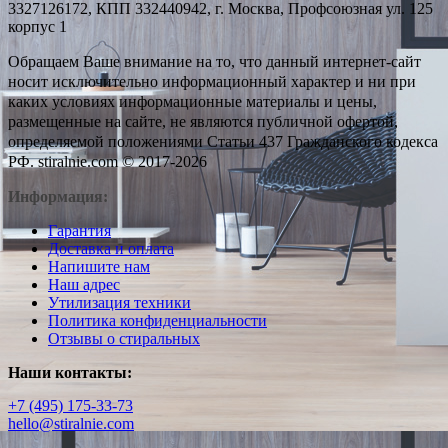
3327126172, КПП 332440942, г. Москва, Профсоюзная ул. 125
корпус 1
Обращаем Ваше внимание на то, что данный интернет-сайт
носит исключительно информационный характер и ни при
каких условиях информационные материалы и цены,
размещенные на сайте, не являются публичной офертой,
определяемой положениями Статьи 437 Гражданского кодекса
РФ. stiralnie.com © 2017-2026
Информация:
Гарантия
Доставка и оплата
Напишите нам
Наш адрес
Утилизация техники
Политика конфиденциальности
Отзывы о стиральных
Наши контакты:
+7 (495) 175-33-73
hello@stiralnie.com