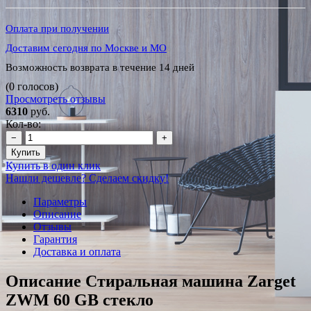
Оплата при получении
Доставим сегодня по Москве и МО
Возможность возврата в течение 14 дней
(0 голосов)
Просмотреть отзывы
6310
руб.
Кол-во:
−
+
Купить
Купить в один клик
Нашли дешевле? Сделаем скидку!
Параметры
Описание
Отзывы
Гарантия
Доставка и оплата
Описание Стиральная машина Zarget
ZWM 60 GB стекло