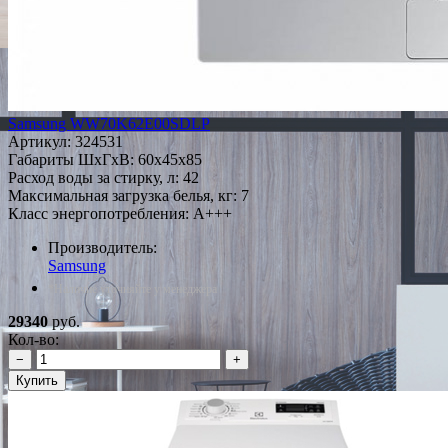
Samsung WW70K62E00SDLP
Артикул:
324531
Габариты ШxГxВ: 60x45x85
Расход воды за стирку, л: 42
Максимальная загрузка белья, кг: 7
Класс энергопотребления: A+++
Производитель:
Samsung
*Наличие уточняйте у менеджера
29340
руб.
Кол-во:
−
+
Купить