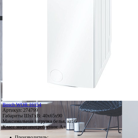
Bosch WOR 16154
Артикул:
274799
Габариты ШxГxВ: 40x65x90
Максимальная загрузка белья, кг: 6
Класс энергопотребления: A+
Производитель: