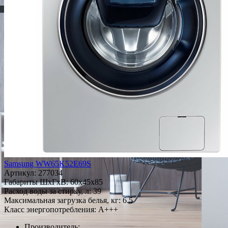
Samsung WW65K52E69S
Артикул:
277034
Габариты ШxГxВ: 60x45x85
Расход воды за стирку, л: 39
Максимальная загрузка белья, кг: 6.5
Класс энергопотребления: A+++
Производитель: