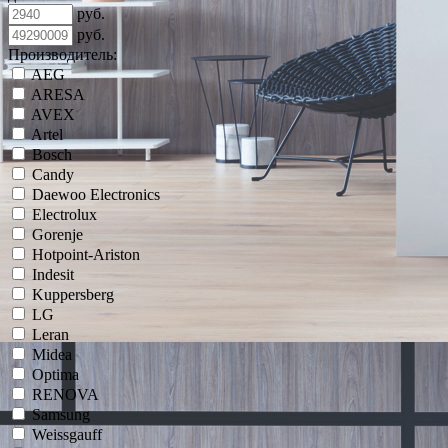
руб.
руб.
Производитель:
AEG
ARESA
AVEX
Artel
Bosch
Candy
Daewoo Electronics
Electrolux
Gorenje
Hotpoint-Ariston
Indesit
Kuppersberg
LG
Leran
Midea
Optima
RENOVA
Samsung
Weissgauff