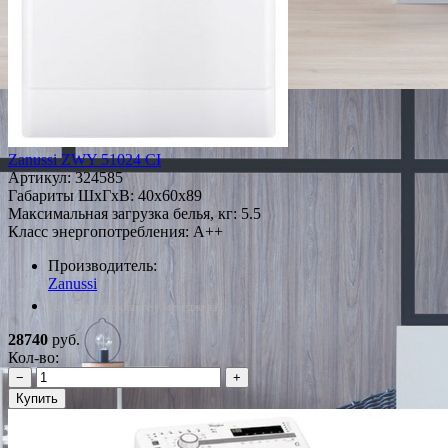
Zanussi ZWY 51024 CI
Артикул:
324585
Габариты ШxГxВ: 40x60x89
Максимальная загрузка белья, кг: 5.5
Класс энергопотребления: A++
Производитель:
Zanussi
*Наличие уточняйте у менеджера
28740
руб.
Кол-во:
−
+
Купить