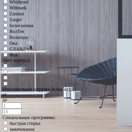
Whirlpool
Willmark
Zanussi
Zarget
Белоснежка
ВолТек
Вольтера
Ока
СЛАВДА
Фея
Цвет корпуса:
Максимальная загрузка белья, кг:
от
до
Специальные программы:
быстрая стирка
замачивание