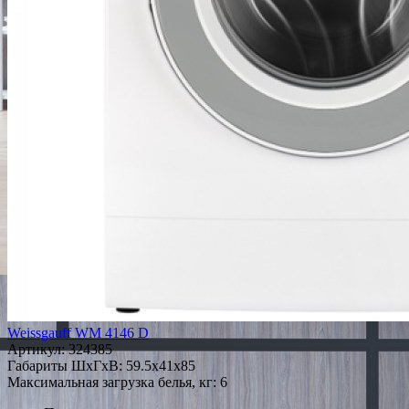
Weissgauff WM 4146 D
Артикул:
324385
Габариты ШxГxВ: 59.5x41x85
Максимальная загрузка белья, кг: 6