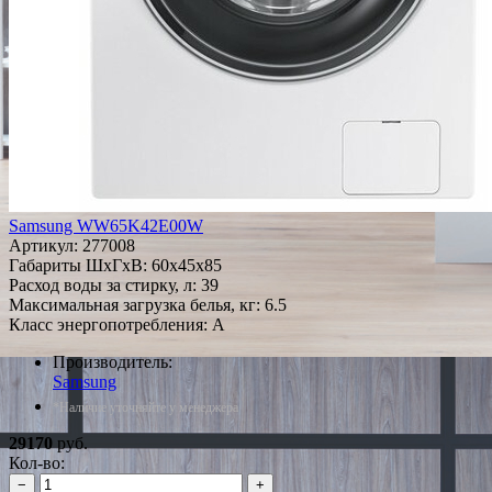
Samsung WW65K42E00W
Артикул:
277008
Габариты ШxГxВ: 60x45x85
Расход воды за стирку, л: 39
Максимальная загрузка белья, кг: 6.5
Класс энергопотребления: A
Производитель:
Samsung
*Наличие уточняйте у менеджера
29170
руб.
Кол-во:
−
+