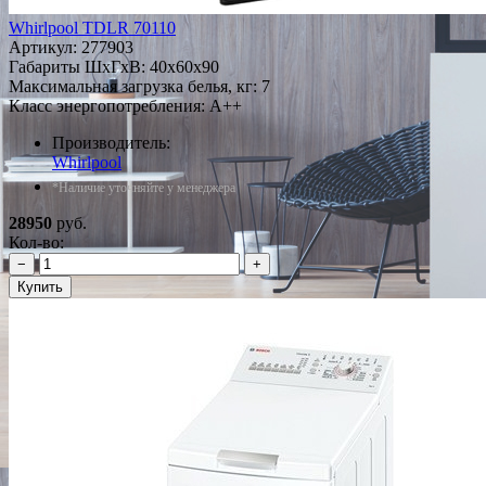
Whirlpool TDLR 70110
Артикул:
277903
Габариты ШxГxВ: 40x60x90
Максимальная загрузка белья, кг: 7
Класс энергопотребления: A++
Производитель:
Whirlpool
*Наличие уточняйте у менеджера
28950
руб.
Кол-во:
−
+
Купить