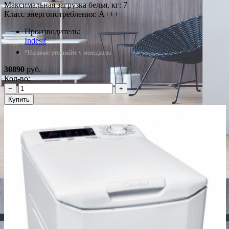
Максимальная загрузка белья, кг: 7
Класс энергопотребления: A+++
Производитель:
Indesit
*Наличие уточняйте у менеджера
30890
руб.
Кол-во:
−
+
Купить