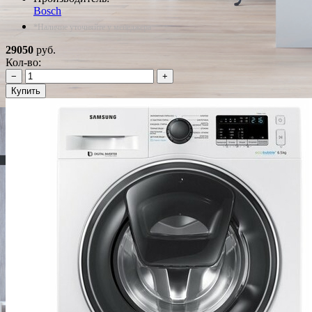
Bosch
*Наличие уточняйте у менеджера
29050
руб.
Кол-во:
−
+
Купить