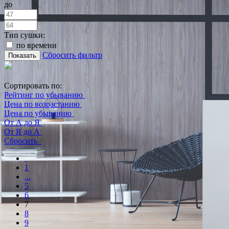
до
Тип сушки:
по времени
Сбросить фильтр
Показать
Сортировать по:
Рейтинг по убыванию
Цена по возрастанию
Цена по убыванию
От А до Я
От Я до А
Сбросить
1
...
5
6
7
8
9