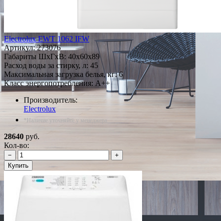
Electrolux EWT 1062 IFW
Артикул:
273076
Габариты ШxГxВ: 40x60x89
Расход воды за стирку, л: 45
Максимальная загрузка белья, кг: 6
Класс энергопотребления: A++
Производитель:
Electrolux
*Наличие уточняйте у менеджера
28640
руб.
Кол-во:
−
+
Купить