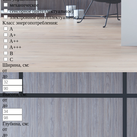
механическое
сенсорное (интеллектуальное)
электронное (интеллектуальное)
Класс энергопотребления:
A
A+
A++
A+++
B
C
Ширина, см:
от
до
Высота, см:
от
до
Глубина, см:
от
до