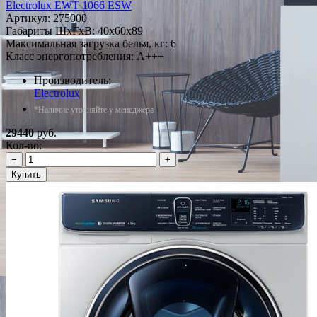
Electrolux EWT 1066 ESW
Артикул:
275000
Габариты ШxГxВ: 40x60x89
Максимальная загрузка белья, кг: 6
Класс энергопотребления: A+++
Производитель:
Electrolux
*Наличие уточняйте у менеджера
29440
руб.
Кол-во:
−
+
Купить