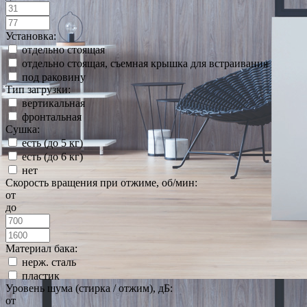
Установка:
отдельно стоящая
отдельно стоящая, съемная крышка для встраивания
под раковину
Тип загрузки:
вертикальная
фронтальная
Сушка:
есть (до 5 кг)
есть (до 6 кг)
нет
Скорость вращения при отжиме, об/мин:
от
до
Материал бака:
нерж. сталь
пластик
Уровень шума (стирка / отжим), дБ:
от