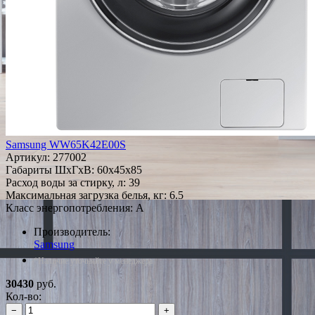
Samsung WW65K42E00S
Артикул:
277002
Габариты ШxГxВ: 60x45x85
Расход воды за стирку, л: 39
Максимальная загрузка белья, кг: 6.5
Класс энергопотребления: A
Производитель:
Samsung
*Наличие уточняйте у менеджера
30430
руб.
Кол-во:
−
+