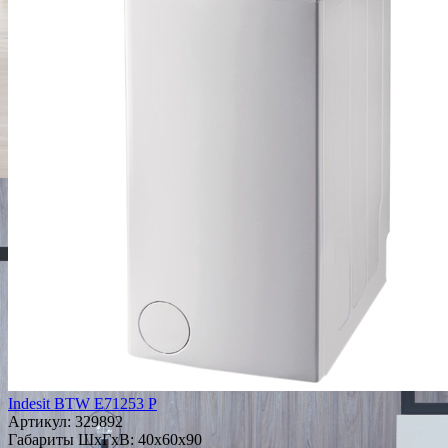
Indesit BTW E71253 P
Артикул:
329892
Габариты ШxГxВ: 40x60x90