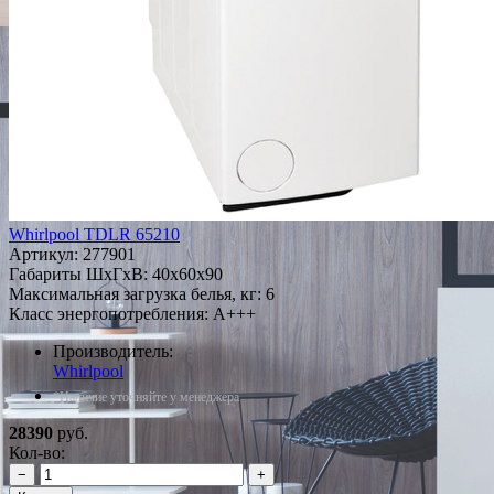
Whirlpool TDLR 65210
Артикул:
277901
Габариты ШxГxВ: 40x60x90
Максимальная загрузка белья, кг: 6
Класс энергопотребления: A+++
Производитель:
Whirlpool
*Наличие уточняйте у менеджера
28390
руб.
Кол-во:
−
+