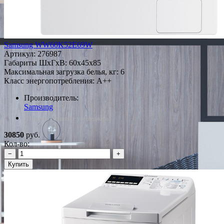
Samsung WW60K52E69W
Артикул:
276987
Габариты ШxГxВ: 60x45x85
Максимальная загрузка белья, кг: 6
Класс энергопотребления: A++
Производитель:
Samsung
*Наличие уточняйте у менеджера
30850
руб.
Кол-во:
−
+
Купить