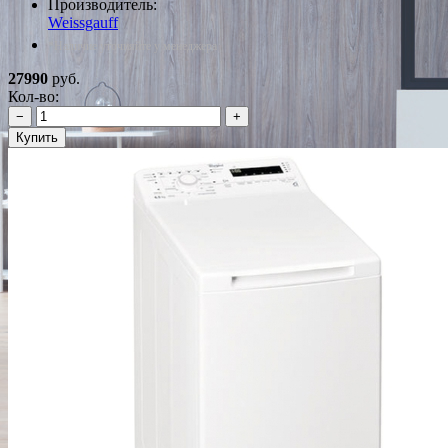
Производитель:
Weissgauff
*Наличие уточняйте у менеджера
27990
руб.
Кол-во:
−
+
Купить