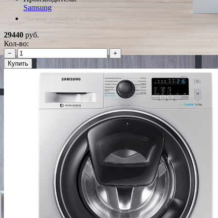
Samsung
*Наличие уточняйте у менеджера
29440
руб.
Кол-во:
−
+
Купить