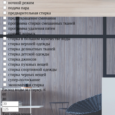
ночной режим
подача пара
предварительная стирка
предотвращение сминания
программа стирки смешанных тканей
программа удаления пятен
прямой впрыск
стирка в большом количестве воды
стирка верхней одежды
стирка деликатных тканей
стирка детской одежды
стирка джинсов
стирка пуховых вещей
стирка спортивной одежды
стирка черных вещей
супер-полоскание
экономичная стирка
Расход воды за стирку, л:
от
до
Тип управления: