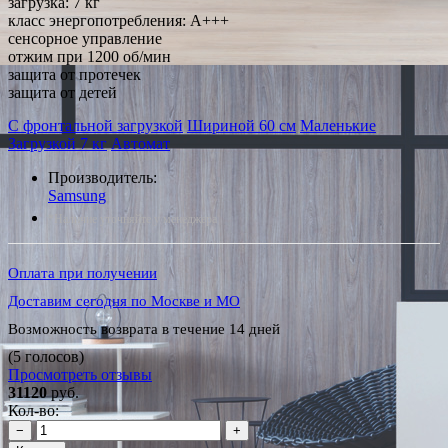
загрузка: 7 кг
класс энергопотребления: A+++
сенсорное управление
отжим при 1200 об/мин
защита от протечек
защита от детей
С фронтальной загрузкой
Шириной 60 см
Маленькие
Загрузкой 7 кг
Автомат
Производитель:
Samsung
*Наличие уточняйте у менеджера
Оплата при получении
Доставим сегодня по Москве и МО
Возможность возврата в течение 14 дней
(5 голосов)
Просмотреть отзывы
31120
руб.
Кол-во:
−
+