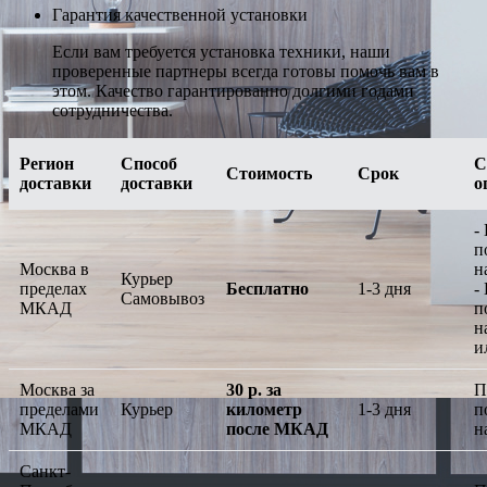
Гарантия качественной установки
Если вам требуется установка техники, наши
проверенные партнеры всегда готовы помочь вам в
этом. Качество гарантированно долгими годами
сотрудничества.
Регион
Способ
С
Стоимость
Срок
доставки
доставки
о
-
п
Москва в
н
Курьер
пределах
Бесплатно
1-3 дня
-
Самовывоз
МКАД
п
н
и
Москва за
30 р. за
П
пределами
Курьер
километр
1-3 дня
п
МКАД
после МКАД
н
Санкт-