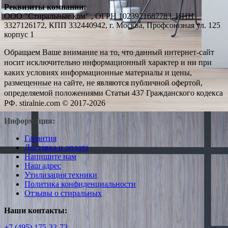
Реквизиты компании:
ООО "Стиральные ком" , ОГРН 1023921687783, ИНН
3327126172, КПП 332440942, г. Москва, Профсоюзная ул. 125
корпус 1
Обращаем Ваше внимание на то, что данный интернет-сайт
носит исключительно информационный характер и ни при
каких условиях информационные материалы и цены,
размещенные на сайте, не являются публичной офертой,
определяемой положениями Статьи 437 Гражданского кодекса
РФ. stiralnie.com © 2017-2026
Информация:
Гарантия
Доставка и оплата
Напишите нам
Наш адрес
Утилизация техники
Политика конфиденциальности
Отзывы о стиральных
Наши контакты:
+7 (495) 175-33-73