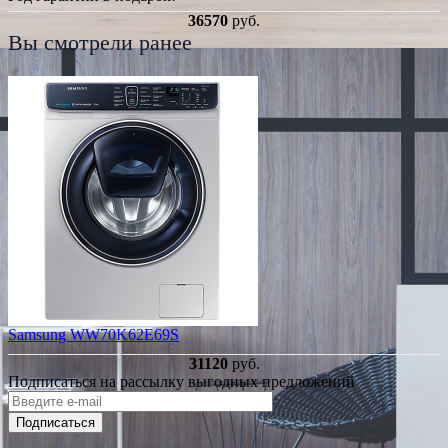
36570
руб.
Вы смотрели ранее
Samsung WW70K62E69S
31120
руб.
Подписаться на рассылку выгодных предложений
Подписаться