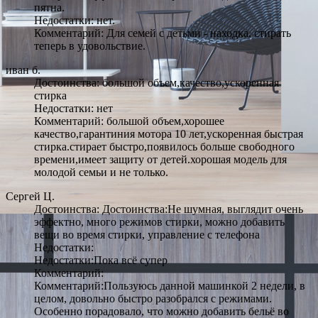
пятна.
Недостатки: нет.
Комментарий: Для семей с детьми - находка. стирать
теперь в удовольствие.
иван б.
Достоинства: большой объем,качество,ускоренная
стирка
Недостатки: нет
Комментарий: большой объем,хорошее
качество,гарантиния мотора 10 лет,ускоренная быстрая
стирка.стирает быстро,появилось больше свободного
времени,имеет защиту от детей.хорошая модель для
молодой семьи и не только.
Сергей Ц.
Достоинства: Достоинства:Не шумная, выглядит очень
эффектно, много режимов стирки, можно добавить
вещи во время стирки, управление с телефона
Недостатки:
Недостатки:Пока всё супер
Комментарий:
Комментарий:Пользуюсь данной машинкой 2 недели, в
целом, довольно быстро разобрался с режимами.
Особенно порадовало, что можно добавить бельё во