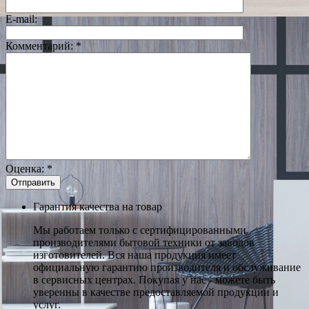
E-mail:
Комментарий:
*
Оценка:
*
Гарантия качества на товар
Мы работаем только с сертифицированными
производителями бытовой техники от заводов
изготовителей. Вся наша продукция имеет
официальную гарантию производителя и обслуживание
в сервисных центрах. Покупая у нас - можете быть
уверенны в качестве предоставляемой продукции и
услуг.