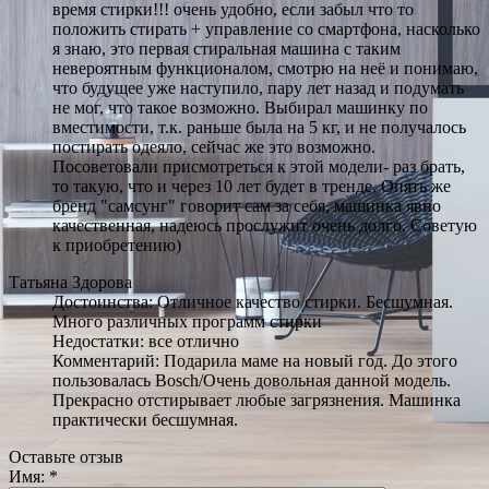
время стирки!!! очень удобно, если забыл что то
положить стирать + управление со смартфона, насколько
я знаю, это первая стиральная машина с таким
невероятным функционалом, смотрю на неё и понимаю,
что будущее уже наступило, пару лет назад и подумать
не мог, что такое возможно. Выбирал машинку по
вместимости, т.к. раньше была на 5 кг, и не получалось
постирать одеяло, сейчас же это возможно.
Посоветовали присмотреться к этой модели- раз брать,
то такую, что и через 10 лет будет в тренде. Опять же
бренд "самсунг" говорит сам за себя, машинка явно
качественная, надеюсь прослужит очень долго. Советую
к приобретению)
Татьяна Здорова
Достоинства: Отличное качество стирки. Бесшумная.
Много различных программ стирки
Недостатки: все отлично
Комментарий: Подарила маме на новый год. До этого
пользовалась Bosch/Очень довольная данной модель.
Прекрасно отстирывает любые загрязнения. Машинка
практически бесшумная.
Оставьте отзыв
Имя:
*