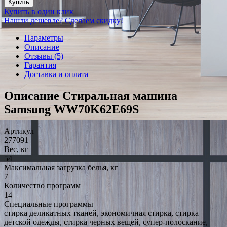
Купить
Купить в один клик
Нашли дешевле? Сделаем скидку!
Параметры
Описание
Отзывы (5)
Гарантия
Доставка и оплата
Описание Стиральная машина
Samsung WW70K62E69S
Артикул
277091
Вес, кг
54
Максимальная загрузка белья, кг
7
Количество программ
14
Специальные программы
стирка деликатных тканей, экономичная стирка, стирка
детской одежды, стирка черных вещей, супер-полоскание,