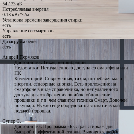
54 / 73 дБ
Потребляемая энергия
0.13 кВт*ч/кг
Установка времени завершения стирки
есть
Управление со смартфона
есть
Дозагрузка белья
есть
Андрей Пермяков
Достоинства: Тихая, нет вибрации
Недостатки: Нет удаленного доступа со смартфона или
ПК
Комментарий: Современная, тихая, потребляет мало
энергии, сенсорные кнопки. Есть приложение на
смартфоне в виде справочника, но нет удаленного
доступа для отображения ошибок, обновление
прошивки и т.п, чем славится техника Смарт. Доволен
покупкой. Нужно еще оборудовать автоматической
подачей порошка.
Супер С.
Достоинства: Программа «Быстрая стирка»- для
быстрой и эффективной стирки. Выводятся любые