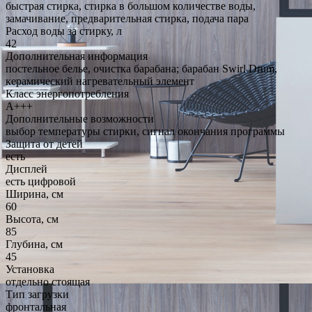
быстрая стирка, стирка в большом количестве воды,
замачивание, предварительная стирка, подача пара
Расход воды за стирку, л
42
Дополнительная информация
постельное белье, очистка барабана; барабан Swirl Drum,
керамический нагревательный элемент
Класс энергопотребления
A+++
Дополнительные возможности
выбор температуры стирки, сигнал окончания программы
Защита от детей
есть
Дисплей
есть цифровой
Ширина, см
60
Высота, см
85
Глубина, см
45
Установка
отдельно стоящая
Тип загрузки
фронтальная