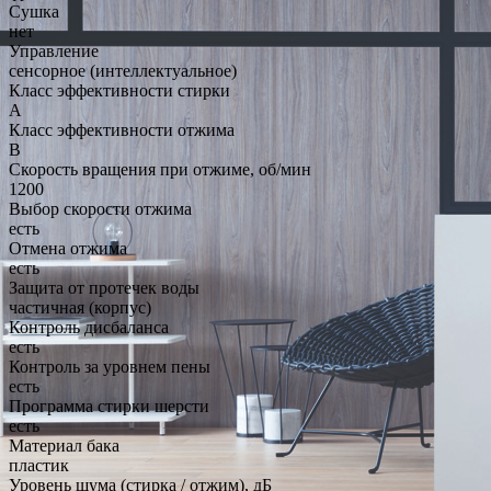
Сушка
нет
Управление
сенсорное (интеллектуальное)
Класс эффективности стирки
A
Класс эффективности отжима
B
Скорость вращения при отжиме, об/мин
1200
Выбор скорости отжима
есть
Отмена отжима
есть
Защита от протечек воды
частичная (корпус)
Контроль дисбаланса
есть
Контроль за уровнем пены
есть
Программа стирки шерсти
есть
Материал бака
пластик
Уровень шума (стирка / отжим), дБ