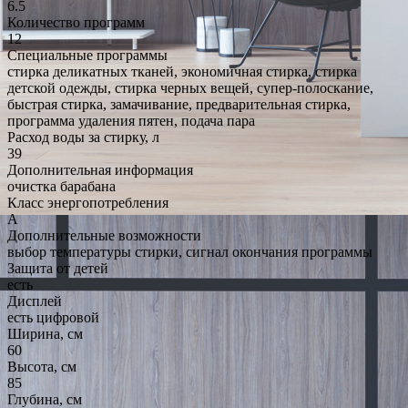
6.5
Количество программ
12
Специальные программы
стирка деликатных тканей, экономичная стирка, стирка
детской одежды, стирка черных вещей, супер-полоскание,
быстрая стирка, замачивание, предварительная стирка,
программа удаления пятен, подача пара
Расход воды за стирку, л
39
Дополнительная информация
очистка барабана
Класс энергопотребления
A
Дополнительные возможности
выбор температуры стирки, сигнал окончания программы
Защита от детей
есть
Дисплей
есть цифровой
Ширина, см
60
Высота, см
85
Глубина, см