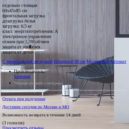
отдельно стоящая
60x45x85 см
фронтальная загрузка
дозагрузка белья
загрузка: 6.5 кг
класс энергопотребления: A
электронное управление
отжим при 1200 об/мин
защита от протечек
защита от детей
С фронтальной загрузкой
Шириной 60 см
Маленькие
Автомат
Производитель:
Samsung
*Наличие уточняйте у менеджера
Оплата при получении
Доставим сегодня по Москве и МО
Возможность возврата в течение 14 дней
(3 голосов)
Просмотреть отзывы