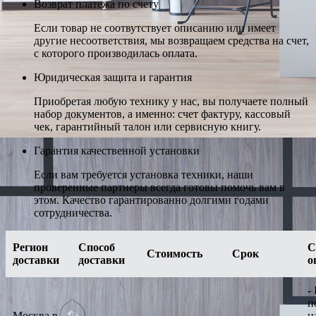
Возврат платежа по счету
Если товар не соотвутствует описанию или имеет
другие несоответствия, мы возвращаем средства на счет,
с которого производилась оплата.
Юридическая защита и гарантия
Приобретая любую технику у нас, вы получаете полный
набор документов, а именно: счет фактуру, кассовый
чек, гарантийный талон или сервисную книгу.
Гарантия качественной установки
Если вам требуется установка техники, наши
проверенные партнеры всегда готовы помочь вам в
этом. Качество гарантированно долгими годами
сотрудничества.
Регион
Способ
С
Стоимость
Срок
доставки
доставки
о
-
п
Москва в
н