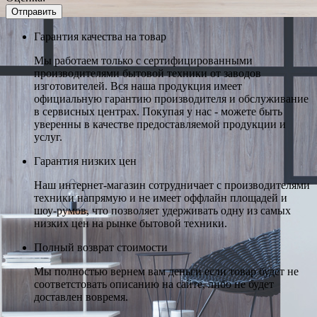
Гарантия качества на товар
Мы работаем только с сертифицированными
производителями бытовой техники от заводов
изготовителей. Вся наша продукция имеет
официальную гарантию производителя и обслуживание
в сервисных центрах. Покупая у нас - можете быть
уверенны в качестве предоставляемой продукции и
услуг.
Гарантия низких цен
Наш интернет-магазин сотрудничает с производителями
техники напрямую и не имеет оффлайн площадей и
шоу-румов, что позволяет удерживать одну из самых
низких цен на рынке бытовой техники.
Полный возврат стоимости
Мы полностью вернем вам деньги если товар будет не
соответстовать описанию на сайте, либо не будет
доставлен вовремя.