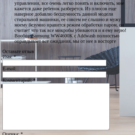
управлении, все очень легко понять и включить, мне
кажется даже ребенок разберется. Из плюсов еще
наверное добавлю бесшумность данной модели
стиральной машинки, ее совсем не слышно и мужу
моему безумно нравится режим обработки паром, он
считает что так все микробы убиваются и я ему верю!
Вообще Samsung WW4600K c Addwash полностью
оправдывает все ожидания, мы от нее в восторге
Оставьте отзыв
Имя:
*
E-mail:
Комментарий:
*
Оценка:
*