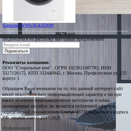
Samsung WW65K42E00W
29170
руб.
Подписаться на рассылку выгодных предложений
Подписаться
Реквизиты компании:
ООО "Стиральные ком" , ОГРН 1023921687783, ИНН
3327126172, КПП 332440942, г. Москва, Профсоюзная ул. 125
корпус 1
Обращаем Ваше внимание на то, что данный интернет-сайт
носит исключительно информационный характер и ни при
каких условиях информационные материалы и цены,
размещенные на сайте, не являются публичной офертой,
определяемой положениями Статьи 437 Гражданского кодекса
РФ. stiralnie.com © 2017-2026
Информация: