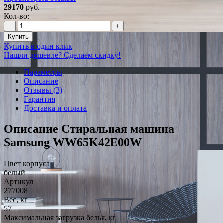
29170
руб.
Кол-во:
−
+
Купить
Купить в один клик
Нашли дешевле? Сделаем скидку!
Параметры
Описание
Отзывы (3)
Гарантия
Доставка и оплата
Описание Стиральная машина
Samsung WW65K42E00W
Цвет корпуса
белый
Артикул
277008
Вес, кг
57
Максимальная загрузка белья, кг