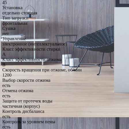
45
Установка
отдельно стоящая
Тип загрузки
фронтальная
Сушка
нет
Управление
электронное (интеллектуальное)
Класс эффективности стирки
A
Класс эффективности отжима
B
Скорость вращения при отжиме, об/мин
1200
Выбор скорости отжима
есть
Отмена отжима
есть
Защита от протечек воды
частичная (корпус)
Контроль дисбаланса
есть
Контроль за уровнем пены
есть