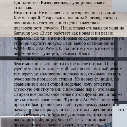
Достоинства: Качественная, функциональная и
стильная.
Недостатки: Не выявлены за все время пользования.
Комментарий: Стиральные машины Samsung считаю
лучшими по соотношению цены, качества и
долговечности службы. Наша старая стиральная машина
Samsung уже 13 лет, работает как новая и ни раз не
ломалась. Но т.к. в ванной недавно сделали ремонт, муж
уговорил купить новую. Свой выбор остановили на
WW4600K с AddWash, 6.5 кг, потому что в ней есть все
необходимые функции, режимы. Класс
энергопотребления А, скорость отжима 1200 об/мин. -
белье можно казать почти сухое после стирки. Очень
удобно то, что можно самой выставлять нужный режим,
температуру, количество полосканий, отжимов, то есть
руководить процессом стирки. Из новых функций, по
сравнению с моей старой моделью, хочу отметить
глубокую очистку ткани с помощью пара - это вещь!
Стираю все постельное белье с этой функцией, а так же
детские нательные вещи. Функция AddWash позволяет
просто и быстро добавить забытую одежду даже после
начала цикла стирки, учитывая что мы - женщины часто
забываем какую-нибудь вещь положить, эта опция
необходима. Функция Smart Check - с помощью
приложения позволяет выявить и устранить