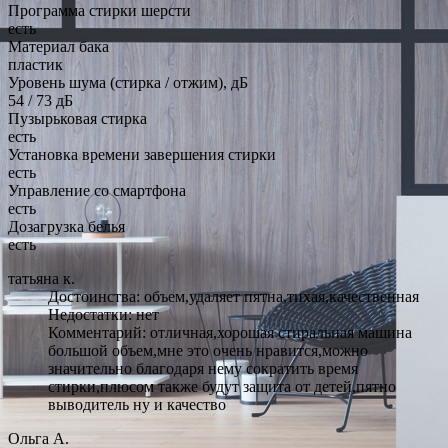
Программа стирки шерсти
есть
Материал бака
пластик
Уровень шума (стирка / отжим), дБ
54 / 73 дБ
Пузырьковая стирка
есть
Установка времени завершения стирки
есть
Управление со смартфона
есть
Дозагрузка белья
есть
татьяна к.
Достоинства: объем,удаляет пятна,тихая,качественная
Недостатки: нет
Комментарий: отличная,хорошая стиральная машина
большой объем,мне это очень нравится,можно
значительно благодаря нему сократить время
стирки,плюсом также будут защита от детей,пятно
выводитель ну и качество
Ольга А.