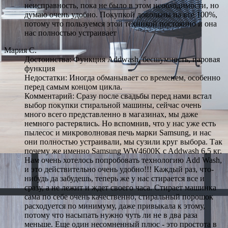
неисправность, пока не было в этом необходимости, но
думаю очень удобно. Покупкой довольны на все 100%,
потому что пользуемся этой техникой постоянно и она
нас полностью устраивает
Мария С.
Достоинства: Функция Addwash, бесшумность, паровая
функция
Недостатки: Иногда обманывает со временем, особенно
перед самым концом цикла.
Комментарий: Сразу после свадьбы перед нами встал
выбор покупки стиральной машины, сейчас очень
много всего представленно в магазинах, мы даже
немного растерялись. Но вспомнив, что у нас уже есть
пылесос и микроволновая печь марки Samsung, и нас
они полностью устраивали, мы сузили круг выбора. Так
почему же именно Samsung WW4600K c Addwash 6,5 кг.
Нам очень хотелось попробовать технологию Add Wash,
и это действительно очень удобно!!! Каждый раз, что-
нибудь да забудешь, теперь же у нас стирается все и
сразу, а не лежит и ждет своего часа. Стирает машинка
сама по себе очень качественно, стиральный порошок
расходуется по минимуму, даже привыкала к этому,
потому что насыпать нужно чуть ли не в два раза
меньше. Еще один несомненный плюс - это простота в