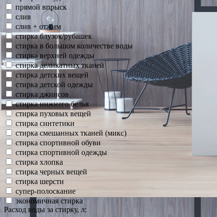
прямой впрыск
слив
слив + отжим
стирка блузок/рубашек
стирка в большом количестве воды
стирка верхней одежды
стирка деликатных тканей
стирка детских вещей
стирка детской одежды
стирка джинсов
стирка нижнего белья
стирка пуховых вещей
стирка синтетики
стирка смешанных тканей (микс)
стирка спортивной обуви
стирка спортивной одежды
стирка хлопка
стирка черных вещей
стирка шерсти
супер-полоскание
экономичная стирка
Расход воды за стирку, л: