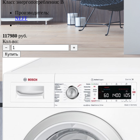
Класс энергопотребления: B
Производитель:
NEFF
*Наличие уточняйте у менеджера
117980
руб.
Кол-во:
−
+
Купить