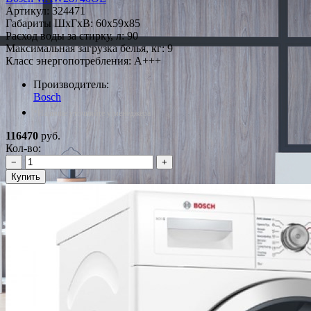
Артикул:
324471
Габариты ШxГxВ: 60x59x85
Расход воды за стирку, л: 90
Максимальная загрузка белья, кг: 9
Класс энергопотребления: A+++
Производитель:
Bosch
*Наличие уточняйте у менеджера
116470
руб.
Кол-во:
−
+
Купить