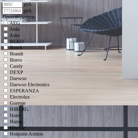
руб.
руб.
Производитель:
AEG
Ardo
Asko
BEKO
Bosch
Brandt
Bravo
Candy
DEXP
Daewoo
Daewoo Electronics
ESPERANZA
Electrolux
Gorenje
HIBERG
Haier
Hansa
Hisense
Hotpoint-Ariston