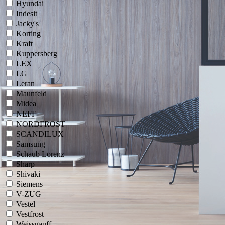
Hyundai
Indesit
Jacky's
Korting
Kraft
Kuppersberg
LEX
LG
Leran
Maunfeld
Midea
NEFF
NORDFROST
SCANDILUX
Samsung
Schaub Lorenz
Sharp
Shivaki
Siemens
V-ZUG
Vestel
Vestfrost
Weissgauff