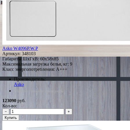
Asko W4096P.W.P
Артикул:
348103
Габариты ШxГxВ: 60x58x85
Максимальная загрузка белья, кг: 9
Класс энергопотребления: A+++
Производитель:
Asko
*Наличие уточняйте у менеджера
123090
руб.
Кол-во:
−
+
Купить