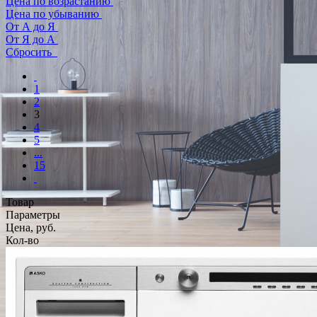
Цена по возрастанию
Цена по убыванию
От А до Я
От Я до А
Сбросить
1
2
3
4
5
...
15
Товар
Параметры
Цена, руб.
Кол-во