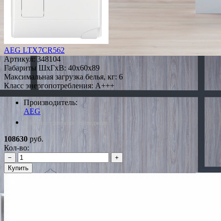
AEG LTX7CR562
Артикул:
348104
Габариты ШxГxВ: 40x60x89
Максимальная загрузка белья, кг: 6
Класс энергопотребления: A+++
Производитель:
AEG
*Наличие уточняйте у менеджера
108630
руб.
Кол-во:
−
+
Купить