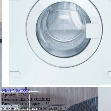
NEFF V6540X0
Артикул:
276783
Габариты ШxГxВ: 60x59x82
Расход воды за стирку, л: 52
Максимальная загрузка белья, кг: 6