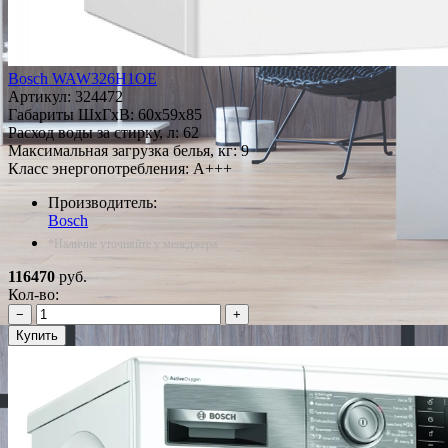
Bosch WAW326H1OE
Артикул:
324472
Габариты ШxГxВ: 60x59x85
Расход воды за стирку, л: 62
Максимальная загрузка белья, кг: 9
Класс энергопотребления: A+++
Производитель:
Bosch
*Наличие уточняйте у менеджера
116470
руб.
Кол-во:
−
+
Купить