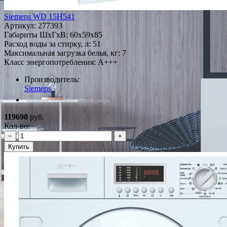
Siemens WD 15H541
Артикул:
277393
Габариты ШxГxВ: 60x59x85
Расход воды за стирку, л: 51
Максимальная загрузка белья, кг: 7
Класс энергопотребления: A+++
Производитель:
Siemens
*Наличие уточняйте у менеджера
119690
руб.
Кол-во:
−
+
Купить