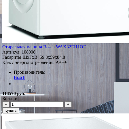
Стиральная машина Bosch WAX32EH1OE
Артикул:
108008
Габариты ШxГxВ: 59.8x59x84.8
Класс энергопотребления: A+++
Производитель:
Bosch
*Наличие уточняйте у менеджера
114570
руб.
Кол-во:
−
+
Купить