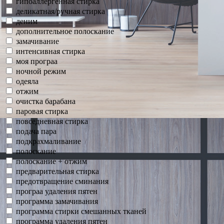
гипоаллергенная стирка
деликатная/ручная стирка
деним
дополнительное полоскание
замачивание
интенсивная стирка
моя програа
ночной режим
одеяла
отжим
очистка барабана
паровая стирка
повседневная стирка
подача пара
подкрахмаливание
полоскание
полоскание + отжим
предварительная стирка
предотвращение сминания
програа удаления пятен
программа замачивания
программа стирки смешанных тканей
программа удаления пятен