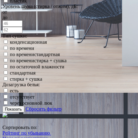
пластик
Уровень шума (стирка / отжим), дБ:
от
до
Тип сушки:
конденсационная
по времени
по временистандартная
по временистирка + сушка
по остаточной влажности
стандартная
стирка + сушка
Дозагрузка белья:
есть
отсутствует
через основной люк
Сбросить фильтр
Показать
Сортировать по:
Рейтинг по убыванию