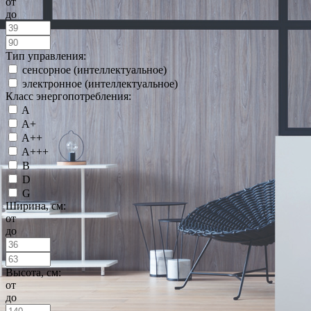
от
до
Тип управления:
сенсорное (интеллектуальное)
электронное (интеллектуальное)
Класс энергопотребления:
A
A+
A++
A+++
B
D
G
Ширина, см:
от
до
Высота, см:
от
до