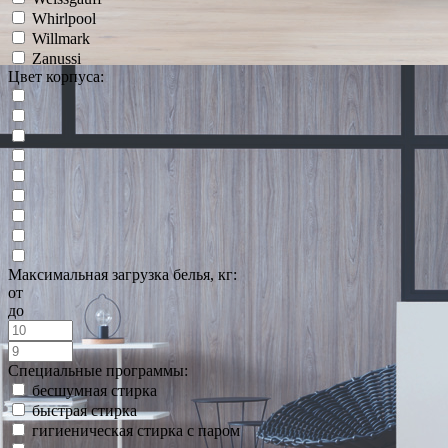
Whirlpool
Willmark
Zanussi
Цвет корпуса:
Максимальная загрузка белья, кг:
от
до
Специальные программы:
бесшумная стирка
быстрая стирка
гигиеническая стирка с паром