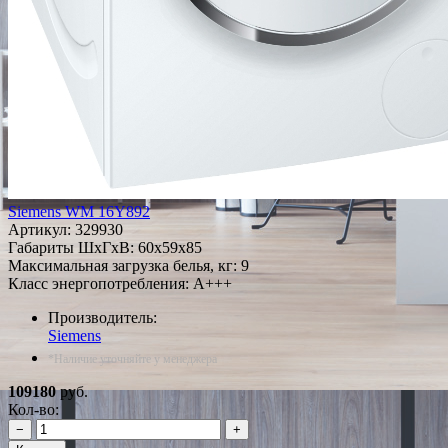
Siemens WM 16Y892
Артикул:
329930
Габариты ШxГxВ: 60x59x85
Максимальная загрузка белья, кг: 9
Класс энергопотребления: A+++
Производитель:
Siemens
*Наличие уточняйте у менеджера
109180
руб.
Кол-во:
−
+