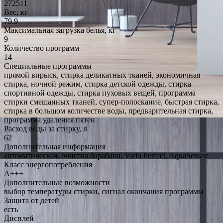
272511
Вес, кг
79.9
Максимальная загрузка белья, кг
9
Количество программ
14
Специальные программы
прямой впрыск, стирка деликатных тканей, экономичная
стирка, ночной режим, стирка детской одежды, стирка
спортивной одежды, стирка пуховых вещей, программа
стирки смешанных тканей, супер-полоскание, быстрая стирка,
стирка в большом количестве воды, предварительная стирка,
программа удаления пятен
Расход воды за стирку, л
62
Дополнительная информация
автоматическая, очистка барабана; Vario Perfect, AquaSensor
Класс энергопотребления
A+++
Дополнительные возможности
выбор температуры стирки, сигнал окончания программы
Защита от детей
есть
Дисплей