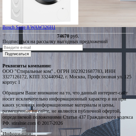
Bosch Serie 8 WAW326H1
74670
руб.
Подписаться на рассылку выгодных предложений
Подписаться
Реквизиты компании:
ООО "Стиральные ком" , ОГРН 1023921687783, ИНН
3327126172, КПП 332440942, г. Москва, Профсоюзная ул. 125
корпус 1
Обращаем Ваше внимание на то, что данный интернет-сайт
носит исключительно информационный характер и ни при
каких условиях информационные материалы и цены,
размещенные на сайте, не являются публичной офертой,
определяемой положениями Статьи 437 Гражданского кодекса
РФ. stiralnie.com © 2017-2026
Информация: