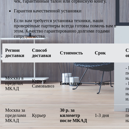
чек, гарантийный талон или сервисную книгу.
Гарантия качественной установки
Если вам требуется установка техники, наши
проверенные партнеры всегда готовы помочь вам в
этом. Качество гарантированно долгими годами
сотрудничества.
Регион
Способ
С
Стоимость
Срок
доставки
доставки
о
-
п
Москва в
н
Курьер
пределах
Бесплатно
1-3 дня
-
Самовывоз
МКАД
п
н
и
Москва за
30 р. за
П
пределами
Курьер
километр
1-3 дня
п
МКАД
после МКАД
н