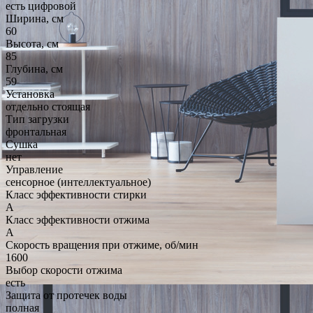
есть цифровой
Ширина, см
60
Высота, см
85
Глубина, см
59
Установка
отдельно стоящая
Тип загрузки
фронтальная
Сушка
нет
Управление
сенсорное (интеллектуальное)
Класс эффективности стирки
A
Класс эффективности отжима
A
Скорость вращения при отжиме, об/мин
1600
Выбор скорости отжима
есть
Защита от протечек воды
полная