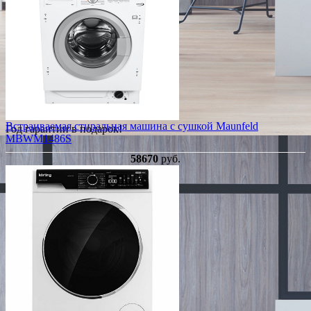
Встраиваемая стиральная машина с сушкой Maunfeld
Год гарантии в подарок!
MBWM1486S
58670
руб.