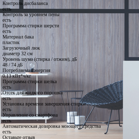
Контроль дисбаланса
есть
Контроль за уровнем пены
есть
Программа стирки шерсти
есть
Материал бака
пластик
Загрузочный люк
диаметр 32 см
Уровень шума (стирка / отжим), дБ
48 / 74 дБ
Потребляемая энергия
0.13 кВт*ч/кг
Программа стирки шелка
есть
Отсек для жидкого порошка
есть
Установка времени завершения стирки
есть
Управление со смартфона
есть
Автоматическая дозировка моющего средства
есть
Оставьте отзыв