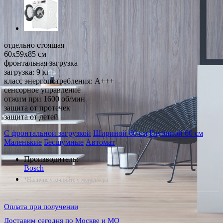
отдельно стоящая
60x59x85 см
фронтальная загрузка
загрузка: 9 кг
класс энергопотребления: A+++
сенсорное управление
отжим при 1600 об/мин
защита от протечек
защита от детей
С фронтальной загрузкой
Шириной 60 см
Глубиной 60 см
Маленькие
Бесшумные
Автомат
Производитель:
Bosch
*Наличие уточняйте у менеджера
Оплата при получении
Доставим сегодня по Москве и МО