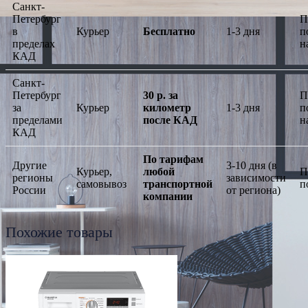
Санкт-
Петербург
П
в
Курьер
Бесплатно
1-3 дня
п
пределах
н
КАД
Санкт-
Петербург
30 р. за
П
за
Курьер
километр
1-3 дня
п
пределами
после КАД
н
КАД
По тарифам
Другие
3-10 дня (в
Курьер,
любой
П
регионы
зависимости
самовывоз
транспортной
п
России
от региона)
компании
Похожие товары