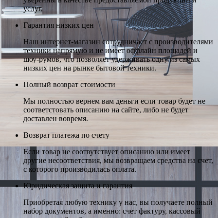
услуг.
Гарантия низких цен
Наш интернет-магазин сотрудничает с производителями
техники напрямую и не имеет оффлайн площадей и
шоу-румов, что позволяет удерживать одну из самых
низких цен на рынке бытовой техники.
Полный возврат стоимости
Мы полностью вернем вам деньги если товар будет не
соответстовать описанию на сайте, либо не будет
доставлен вовремя.
Возврат платежа по счету
Если товар не соотвутствует описанию или имеет
другие несоответствия, мы возвращаем средства на счет,
с которого производилась оплата.
Юридическая защита и гарантия
Приобретая любую технику у нас, вы получаете полный
набор документов, а именно: счет фактуру, кассовый