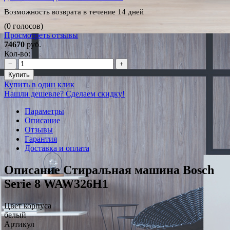
Возможность возврата в течение 14 дней
(0 голосов)
Просмотреть отзывы
74670
руб.
Кол-во:
−
+
Купить
Купить в один клик
Нашли дешевле? Сделаем скидку!
Параметры
Описание
Отзывы
Гарантия
Доставка и оплата
Описание Стиральная машина Bosch
Serie 8 WAW326H1
Цвет корпуса
белый
Артикул