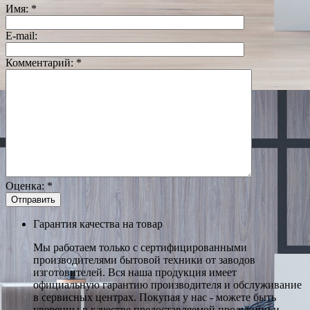
Имя:
*
E-mail:
Комментарий:
*
Оценка:
*
Гарантия качества на товар
Мы работаем только с сертифицированными
производителями бытовой техники от заводов
изготовителей. Вся наша продукция имеет
официальную гарантию производителя и обслуживание
в сервисных центрах. Покупая у нас - можете быть
уверенны в качестве предоставляемой продукции и