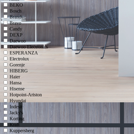
BEKO
Bosch
Brandt
Bravo
Candy
DEXP
Daewoo
Daewoo Electronics
ESPERANZA
Electrolux
Gorenje
HIBERG
Haier
Hansa
Hisense
Hotpoint-Ariston
Hyundai
Indesit
Jacky's
Korting
Kraft
Kuppersberg