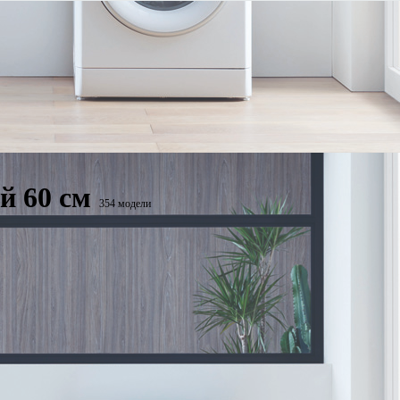
й 60 см
354 модели