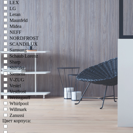
LEX
LG
Leran
Maunfeld
Midea
NEFF
NORDFROST
SCANDILUX
Samsung
Schaub Lorenz
Sharp
Shivaki
Siemens
V-ZUG
Vestel
Vestfrost
Weissgauff
Whirlpool
Willmark
Zanussi
Цвет корпуса: