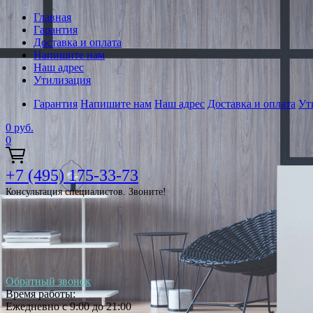
Главная
Гарантия
Доставка и оплата
Напишите нам
Наш адрес
Утилизация
Гарантия
Напишите нам
Наш адрес
Доставка и оплата
Ут
0
руб.
0
+7 (495) 175-33-73
Консультация специалистов. Звоните!
Обратный звонок
Время работы:
Ежедневно с 9:00 до 21:00