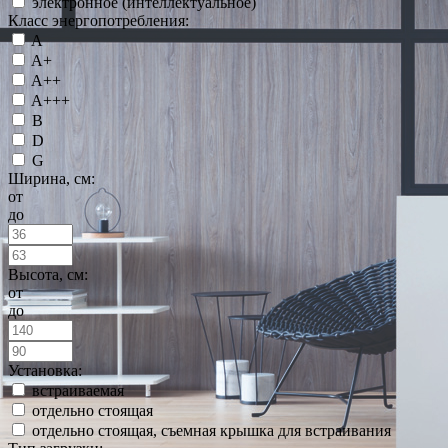
электронное (интеллектуальное)
Класс энергопотребления:
A
A+
A++
A+++
B
D
G
Ширина, см:
от
до
Высота, см:
от
до
Установка:
встраиваемая
отдельно стоящая
отдельно стоящая, съемная крышка для встраивания