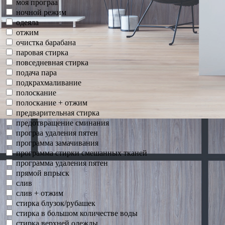
моя програа
ночной режим
одеяла
отжим
очистка барабана
паровая стирка
повседневная стирка
подача пара
подкрахмаливание
полоскание
полоскание + отжим
предварительная стирка
предотвращение сминания
програа удаления пятен
программа замачивания
программа стирки смешанных тканей
программа удаления пятен
прямой впрыск
слив
слив + отжим
стирка блузок/рубашек
стирка в большом количестве воды
стирка верхней одежды