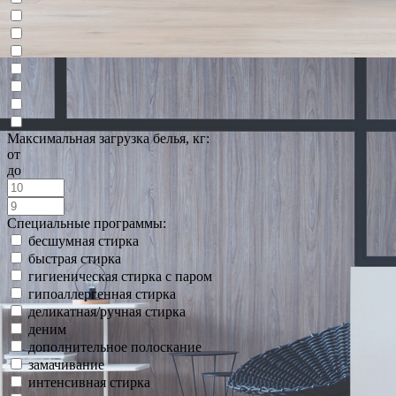
Максимальная загрузка белья, кг:
от
до
Специальные программы:
бесшумная стирка
быстрая стирка
гигиеническая стирка с паром
гипоаллергенная стирка
деликатная/ручная стирка
деним
дополнительное полоскание
замачивание
интенсивная стирка