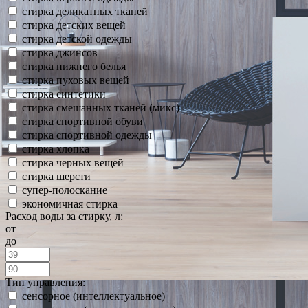
стирка деликатных тканей
стирка детских вещей
стирка детской одежды
стирка джинсов
стирка нижнего белья
стирка пуховых вещей
стирка синтетики
стирка смешанных тканей (микс)
стирка спортивной обуви
стирка спортивной одежды
стирка хлопка
стирка черных вещей
стирка шерсти
супер-полоскание
экономичная стирка
Расход воды за стирку, л:
от
до
Тип управления:
сенсорное (интеллектуальное)