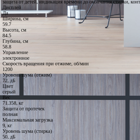
защита от детей, индикация времени до окончания стирки, кон
Дисплей
Да
Ширина, см
59.7
Высота, см
84.5
Глубина, см
58.8
Управление
электронное
Скорость вращения при отжиме, об/мин
1200
Уровень шума (отжим)
72, дБ
Цвет
серый
Вес
71.358, кг
Защита от протечек
полная
Максимальная загрузка
9, кг
Уровень шума (стирка)
50, дБ