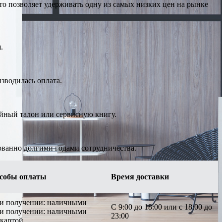
о позволяет удерживать одну из самых низких цен на рынке
.
изводилась оплата.
ийный талон или сервисную книгу.
ованно долгими годами сотрудничества.
собы оплаты
Время доставки
ри получении: наличными
С 9:00 до 18:00 или с 18:00 до
ри получении: наличными
23:00
 картой