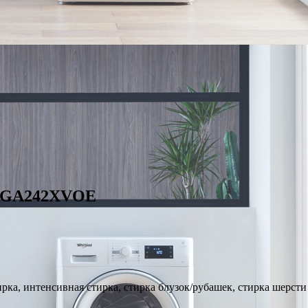
 WGA242XVOE
ирка, интенсивная стирка, стирка блузок/рубашек, стирка шерсти