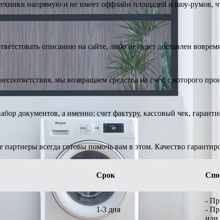
техники напрямую и не имеет оффлайн площадей и шоу-румов, чт
тветстовать описанию на сайте, либо не будет доставлен вовремя
есоответствия, мы возвращаем средства на счет, с которого про
абор документов, а именно: счет фактуру, кассовый чек, гарант
е партнеры всегда готовы помочь вам в этом. Качество гарантир
Срок
Спо
- П
1-3 дня
- П
или