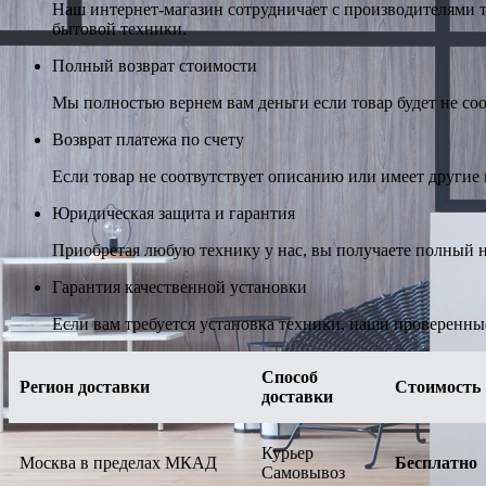
Наш интернет-магазин сотрудничает с производителями 
бытовой техники.
Полный возврат стоимости
Мы полностью вернем вам деньги если товар будет не соо
Возврат платежа по счету
Если товар не соотвутствует описанию или имеет другие н
Юридическая защита и гарантия
Приобретая любую технику у нас, вы получаете полный н
Гарантия качественной установки
Если вам требуется установка техники, наши проверенны
Способ
Регион доставки
Стоимость
доставки
Курьер
Москва в пределах МКАД
Бесплатно
Самовывоз