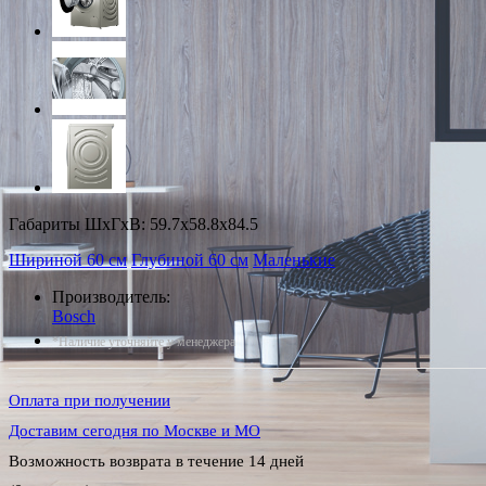
Габариты ШxГxВ: 59.7x58.8x84.5
Шириной 60 см
Глубиной 60 см
Маленькие
Производитель:
Bosch
*Наличие уточняйте у менеджера
Оплата при получении
Доставим сегодня по Москве и МО
Возможность возврата в течение 14 дней