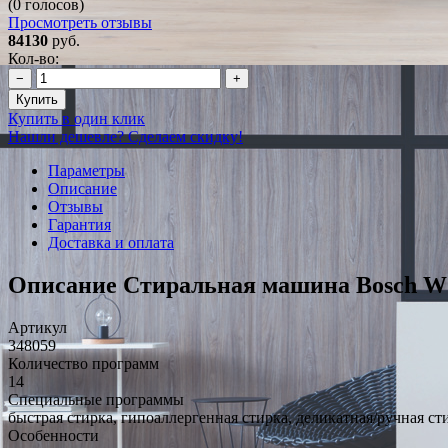
(0 голосов)
Просмотреть отзывы
84130
руб.
Кол-во:
−
+
Купить
Купить в один клик
Нашли дешевле? Сделаем скидку!
Параметры
Описание
Отзывы
Гарантия
Доставка и оплата
Описание Стиральная машина Bosch
Артикул
348059
Количество программ
14
Специальные программы
быстрая стирка, гипоаллергенная стирка, деликатная/ручная ст
Особенности