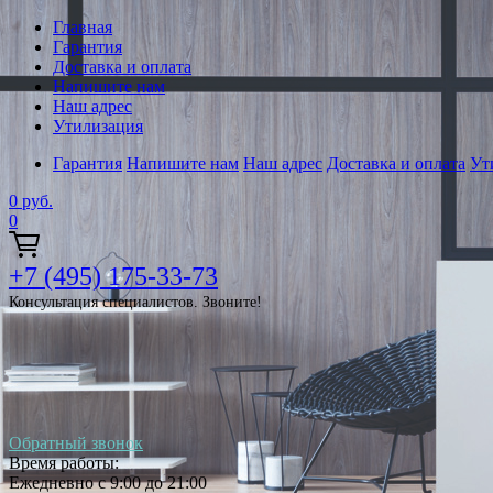
Главная
Гарантия
Доставка и оплата
Напишите нам
Наш адрес
Утилизация
Гарантия
Напишите нам
Наш адрес
Доставка и оплата
Ут
0
руб.
0
+7 (495) 175-33-73
Консультация специалистов. Звоните!
Обратный звонок
Время работы:
Ежедневно с 9:00 до 21:00