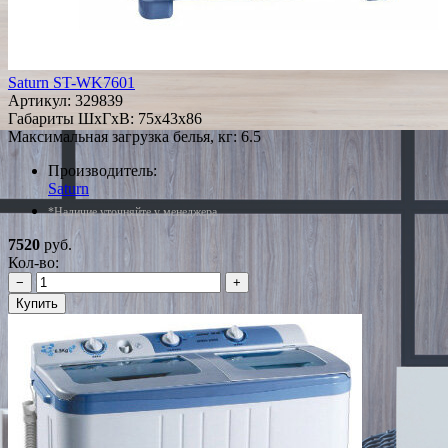
Saturn ST-WK7601
Артикул:
329839
Габариты ШxГxВ: 75x43x86
Максимальная загрузка белья, кг: 6.5
Производитель:
Saturn
*Наличие уточняйте у менеджера
7520
руб.
Кол-во:
−
+
Купить