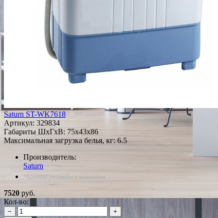
Saturn ST-WK7618
Артикул:
329834
Габариты ШxГxВ: 75x43x86
Максимальная загрузка белья, кг: 6.5
Производитель:
Saturn
*Наличие уточняйте у менеджера
7520
руб.
Кол-во:
−
+