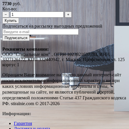
7730
руб.
Кол-во:
−
+
Купить
Подписаться на рассылку выгодных предложений
Подписаться
Реквизиты компании:
ООО "Стиральные ком" , ОГРН 1023921687783, ИНН
3327126172, КПП 332440942, г. Москва, Профсоюзная ул. 125
корпус 1
Обращаем Ваше внимание на то, что данный интернет-сайт
носит исключительно информационный характер и ни при
каких условиях информационные материалы и цены,
размещенные на сайте, не являются публичной офертой,
определяемой положениями Статьи 437 Гражданского кодекса
РФ. stiralnie.com © 2017-2026
Информация:
Гарантия
Доставка и оплата