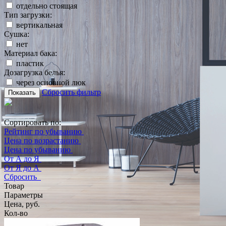
отдельно стоящая
Тип загрузки:
вертикальная
Сушка:
нет
Материал бака:
пластик
Дозагрузка белья:
через основной люк
Сбросить фильтр
Показать
Сортировать по:
Рейтинг по убыванию
Цена по возрастанию
Цена по убыванию
От А до Я
От Я до А
Сбросить
Товар
Параметры
Цена, руб.
Кол-во