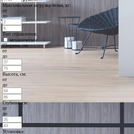
Максимальная загрузка белья, кг:
от
до
Тип управления:
механическое
Ширина, см:
от
до
Высота, см:
от
до
Глубина, см:
от
до
Установка: