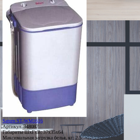
Saturn ST-WM1616
Артикул:
348087
Габариты ШxГxВ: 37x35x64
Максимальная загрузка белья, кг: 2.5