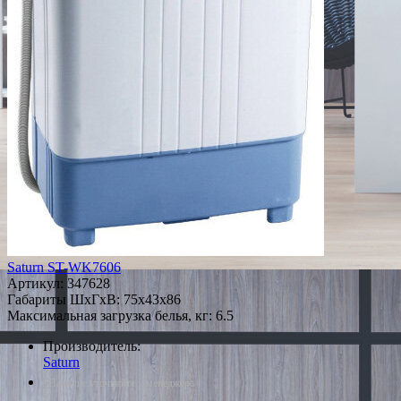
Saturn ST-WK7606
Артикул:
347628
Габариты ШxГxВ: 75x43x86
Максимальная загрузка белья, кг: 6.5
Производитель:
Saturn
*Наличие уточняйте у менеджера