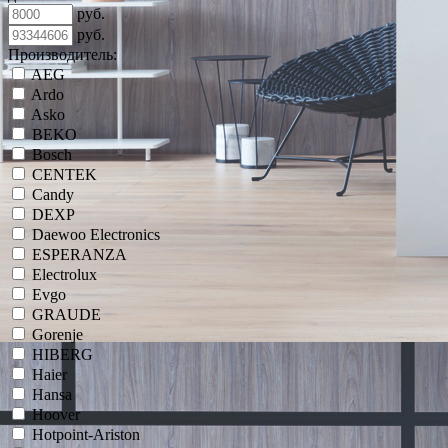
руб.
руб.
Производитель:
AEG
Ardo
Asko
BEKO
Bosch
CENTEK
Candy
DEXP
Daewoo Electronics
ESPERANZA
Electrolux
Evgo
GRAUDE
Gorenje
HIBERG
Haier
Hansa
Hoover
Hotpoint-Ariston