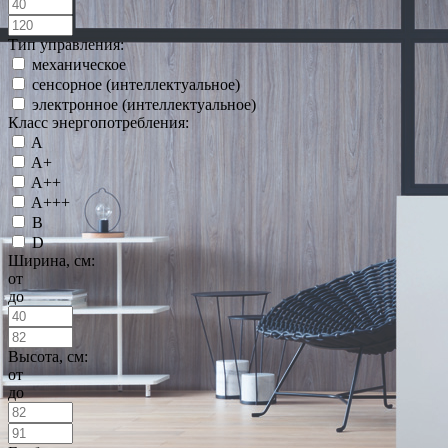
Тип управления:
механическое
сенсорное (интеллектуальное)
электронное (интеллектуальное)
Класс энергопотребления:
A
A+
A++
A+++
B
D
Ширина, см:
от
до
Высота, см:
от
до