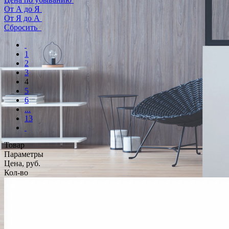
От А до Я
От Я до А
Сбросить
1
2
3
4
5
6
...
13
Товар
Параметры
Цена, руб.
Кол-во