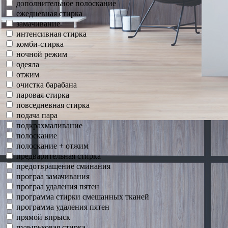
дополнительное полоскание
ежедневная стирка
замачивание
интенсивная стирка
комби-стирка
ночной режим
одеяла
отжим
очистка барабана
паровая стирка
повседневная стирка
подача пара
подкрахмаливание
полоскание
полоскание + отжим
предварительная стирка
предотвращение сминания
програа замачивания
програа удаления пятен
программа стирки смешанных тканей
программа удаления пятен
прямой впрыск
пузырьковая стирка