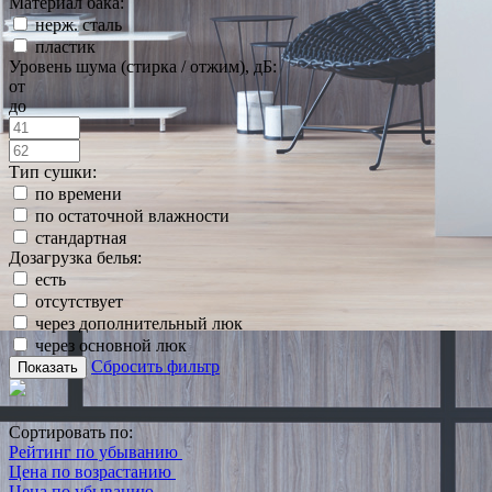
Материал бака:
нерж. сталь
пластик
Уровень шума (стирка / отжим), дБ:
от
до
Тип сушки:
по времени
по остаточной влажности
стандартная
Дозагрузка белья:
есть
отсутствует
через дополнительный люк
через основной люк
Сбросить фильтр
Показать
Сортировать по:
Рейтинг по убыванию
Цена по возрастанию
Цена по убыванию