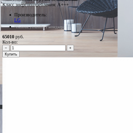
Класс энергопотребления: A+++
Производитель:
LG
*Наличие уточняйте у менеджера
65010
руб.
Кол-во:
−
+
Купить