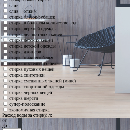
слив
слив + отжим
стирка блузок/рубашек
стирка в большом количестве воды
стирка верхней одежды
стирка деликатных тканей
стирка детских вещей
стирка детской одежды
стирка джинсов
стирка нижнего белья
стирка постельного белья
стирка пуховых вещей
стирка синтетики
стирка смешанных тканей (микс)
стирка спортивной одежды
стирка черных вещей
стирка шерсти
супер-полоскание
экономичная стирка
Расход воды за стирку, л:
от
до