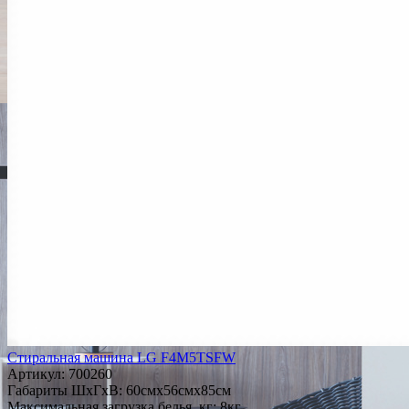
Стиральная машина LG F4M5TSFW
Артикул:
700260
Габариты ШxГxВ: 60смx56смx85см
Максимальная загрузка белья, кг: 8кг