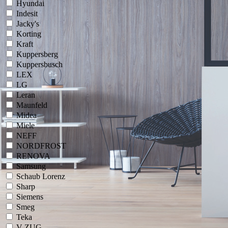
Hyundai
Indesit
Jacky's
Korting
Kraft
Kuppersberg
Kuppersbusch
LEX
LG
Leran
Maunfeld
Midea
Miele
NEFF
NORDFROST
RENOVA
Samsung
Schaub Lorenz
Sharp
Siemens
Smeg
Teka
V-ZUG