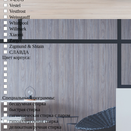
Vestel
Vestfrost
Weissgauff
Whirlpool
Willmark
Xiaomi
Zarget
Zigmund & Shtain
СЛАВДА
Цвет корпуса:
Специальные программы:
бесшумная стирка
быстрая стирка
гигиеническая стирка с паром
гипоаллергенная стирка
деликатная/ручная стирка