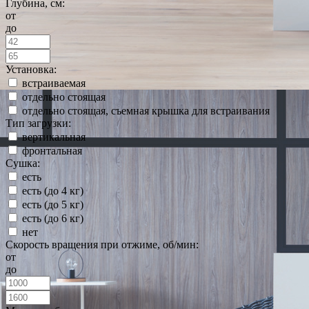
Глубина, см:
от
до
Установка:
встраиваемая
отдельно стоящая
отдельно стоящая, съемная крышка для встраивания
Тип загрузки:
вертикальная
фронтальная
Сушка:
есть
есть (до 4 кг)
есть (до 5 кг)
есть (до 6 кг)
нет
Скорость вращения при отжиме, об/мин:
от
до