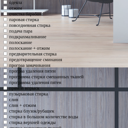
одеяла
отжим
очистка барабана
паровая стирка
повседневная стирка
подача пара
подкрахмаливание
полоскание
полоскание + отжим
предварительная стирка
предотвращение сминания
програа замачивания
програа удаления пятен
программа стирки смешанных тканей
программа удаления пятен
прямой впрыск
пузырьковая стирка
слив
слив + отжим
стирка блузок/рубашек
стирка в большом количестве воды
стирка верхней одежды