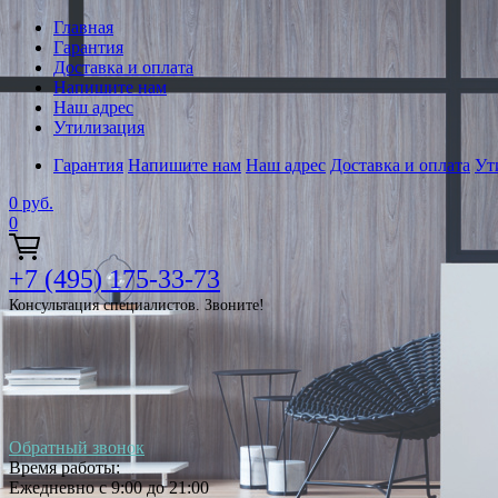
Главная
Гарантия
Доставка и оплата
Напишите нам
Наш адрес
Утилизация
Гарантия
Напишите нам
Наш адрес
Доставка и оплата
Ут
0
руб.
0
+7 (495) 175-33-73
Консультация специалистов. Звоните!
Обратный звонок
Время работы:
Ежедневно с 9:00 до 21:00