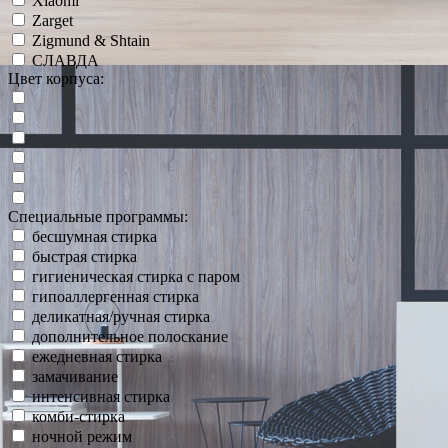
Xiaomi
Zarget
Zigmund & Shtain
СЛАВДА
Цвет корпуса:
Специальные программы:
бесшумная стирка
быстрая стирка
гигиеническая стирка с паром
гипоаллергенная стирка
деликатная/ручная стирка
дополнительное полоскание
ежедневная стирка
замачивание
интенсивная стирка
комби-стирка
ночной режим