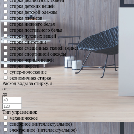
стирка деликатных тканей
стирка детских вещей
стирка детской одежды
стирка джинсов
стирка нижнего белья
стирка постельного белья
стирка пуховых вещей
стирка синтетики
стирка смешанных тканей (микс)
стирка спортивной одежды
стирка черных вещей
стирка шерсти
супер-полоскание
экономичная стирка
Расход воды за стирку, л:
от
до
Тип управления:
механическое
сенсорное (интеллектуальное)
электронное (интеллектуальное)