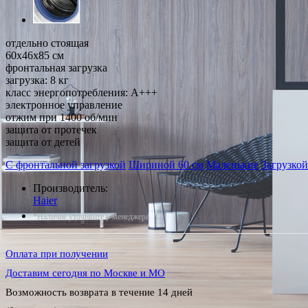
отдельно стоящая
60x46x85 см
фронтальная загрузка
загрузка: 8 кг
класс энергопотребления: A+++
электронное управление
отжим при 1400 об/мин
защита от протечек
защита от детей
С фронтальной загрузкой
Шириной 60 см
Маленькие
Загрузкой
Производитель:
Haier
*Наличие уточняйте у менеджера
Оплата при получении
Доставим сегодня по Москве и МО
Возможность возврата в течение 14 дней