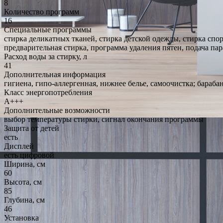
8
Количество программ
16
Специальные программы
стирка деликатных тканей, стирка детской одежды, стирка спо
предварительная стирка, программа удаления пятен, подача пар
Расход воды за стирку, л
41
Дополнительная информация
гигиена, гипо-аллергенная, нижнее белье, самоочистка; бараба
Класс энергопотребления
A+++
Дополнительные возможности
выбор температуры стирки, сигнал окончания программы
Защита от детей
есть
Дисплей
есть цифровой
Ширина, см
60
Высота, см
85
Глубина, см
46
Установка