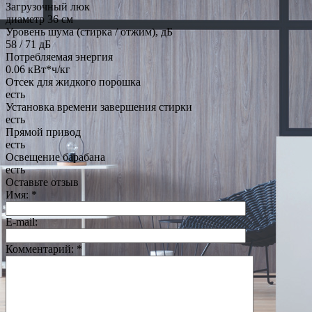
Загрузочный люк
диаметр 36 см
Уровень шума (стирка / отжим), дБ
58 / 71 дБ
Потребляемая энергия
0.06 кВт*ч/кг
Отсек для жидкого порошка
есть
Установка времени завершения стирки
есть
Прямой привод
есть
Освещение барабана
есть
Оставьте отзыв
Имя:
*
E-mail:
Комментарий:
*