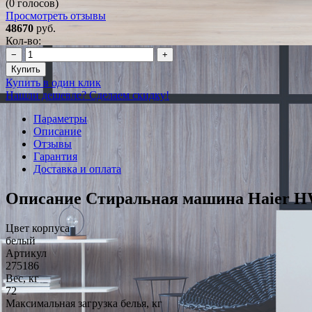
(0 голосов)
Просмотреть отзывы
48670
руб.
Кол-во:
−
+
Купить
Купить в один клик
Нашли дешевле? Сделаем скидку!
Параметры
Описание
Отзывы
Гарантия
Доставка и оплата
Описание Стиральная машина Haier H
Цвет корпуса
белый
Артикул
275186
Вес, кг
72
Максимальная загрузка белья, кг