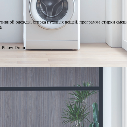
ртивной одежды, стирка пуховых вещей, программа стирки смеша
а
н Pillow Drum