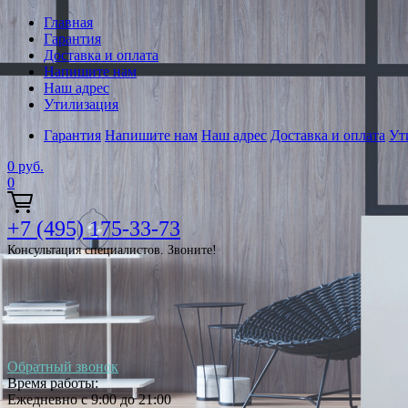
Главная
Гарантия
Доставка и оплата
Напишите нам
Наш адрес
Утилизация
Гарантия
Напишите нам
Наш адрес
Доставка и оплата
Ут
0
руб.
0
+7 (495) 175-33-73
Консультация специалистов. Звоните!
Обратный звонок
Время работы:
Ежедневно с 9:00 до 21:00