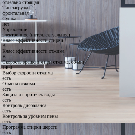
отдельно стоящая
Тип загрузки
фронтальная
Сушка
нет
Управление
электронное (интеллектуальное)
Класс эффективности стирки
A
Класс эффективности отжима
B
Скорость вращения при отжиме, об/мин
1400
Выбор скорости отжима
есть
Отмена отжима
есть
Защита от протечек воды
есть
Контроль дисбаланса
есть
Контроль за уровнем пены
есть
Программа стирки шерсти
есть