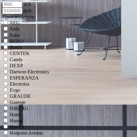
руб.
руб.
Производитель:
AEG
Ardo
Asko
BEKO
Bosch
CENTEK
Candy
DEXP
Daewoo Electronics
ESPERANZA
Electrolux
Evgo
GRAUDE
Gorenje
HIBERG
Haier
Hansa
Hoover
Hotpoint-Ariston