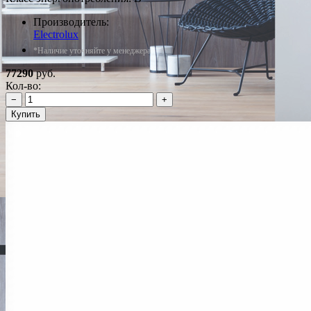
Производитель:
Electrolux
*Наличие уточняйте у менеджера
77290
руб.
Кол-во:
−
+
Купить