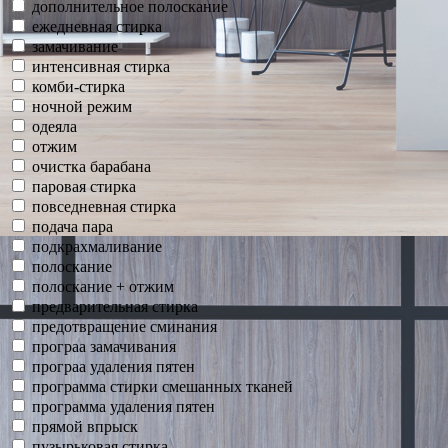
дополнительное полоскание
ежедневная стирка
замачивание
интенсивная стирка
комби-стирка
ночной режим
одеяла
отжим
очистка барабана
паровая стирка
повседневная стирка
подача пара
подкрахмаливание
полоскание
полоскание + отжим
предварительная стирка
предотвращение сминания
програа замачивания
програа удаления пятен
программа стирки смешанных тканей
программа удаления пятен
прямой впрыск
пузырьковая стирка