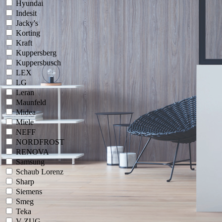
Hyundai
Indesit
Jacky's
Korting
Kraft
Kuppersberg
Kuppersbusch
LEX
LG
Leran
Maunfeld
Midea
Miele
NEFF
NORDFROST
RENOVA
Samsung
Schaub Lorenz
Sharp
Siemens
Smeg
Teka
V-ZUG