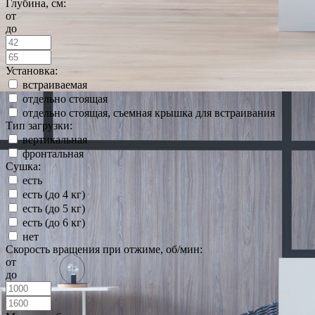
Глубина, см:
от
до
Установка:
встраиваемая
отдельно стоящая
отдельно стоящая, съемная крышка для встраивания
Тип загрузки:
вертикальная
фронтальная
Сушка:
есть
есть (до 4 кг)
есть (до 5 кг)
есть (до 6 кг)
нет
Скорость вращения при отжиме, об/мин:
от
до