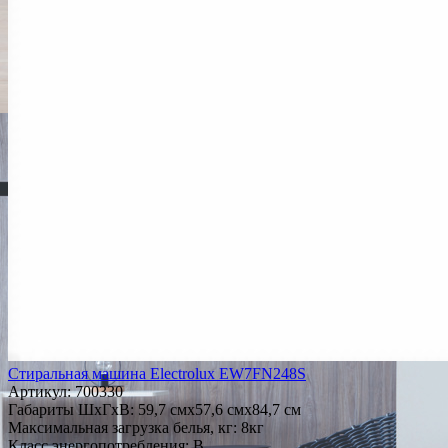
Стиральная машина Electrolux EW7FN248S
Артикул:
700330
Габариты ШxГxВ: 59,7 смx57,6 смx84,7 см
Максимальная загрузка белья, кг: 8кг
Класс энергопотребления: B