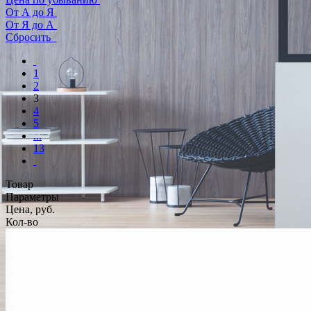
От А до Я
От Я до А
Сбросить
1
2
3
4
5
...
13
Товар
Параметры
Цена, руб.
Кол-во