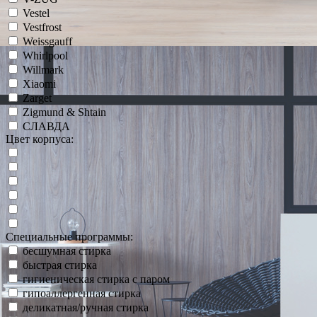
Vestel
Vestfrost
Weissgauff
Whirlpool
Willmark
Xiaomi
Zarget
Zigmund & Shtain
СЛАВДА
Цвет корпуса:
Специальные программы:
бесшумная стирка
быстрая стирка
гигиеническая стирка с паром
гипоаллергенная стирка
деликатная/ручная стирка