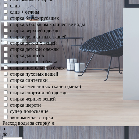
слив
слив + отжим
стирка блузок/рубашек
стирка в большом количестве воды
стирка верхней одежды
стирка деликатных тканей
стирка детских вещей
стирка детской одежды
стирка джинсов
стирка нижнего белья
стирка постельного белья
стирка пуховых вещей
стирка синтетики
стирка смешанных тканей (микс)
стирка спортивной одежды
стирка черных вещей
стирка шерсти
супер-полоскание
экономичная стирка
Расход воды за стирку, л:
от
до