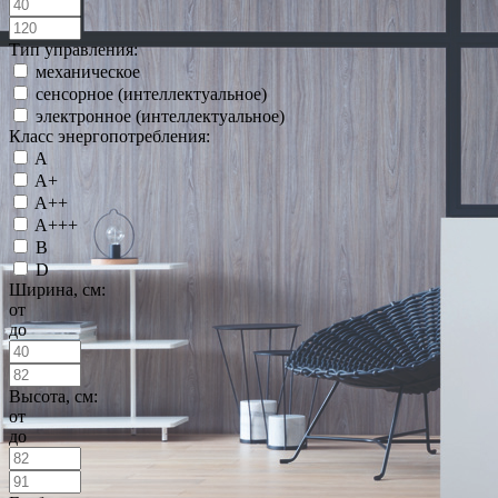
Тип управления:
механическое
сенсорное (интеллектуальное)
электронное (интеллектуальное)
Класс энергопотребления:
A
A+
A++
A+++
B
D
Ширина, см:
от
до
Высота, см:
от
до