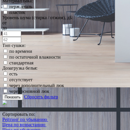
Материал бака:
нерж. сталь
пластик
Уровень шума (стирка / отжим), дБ:
от
до
Тип сушки:
по времени
по остаточной влажности
стандартная
Дозагрузка белья:
есть
отсутствует
через дополнительный люк
через основной люк
Сбросить фильтр
Показать
Сортировать по:
Рейтинг по убыванию
Цена по возрастанию
Цена по убыванию