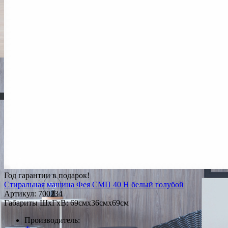
Год гарантии в подарок!
Стиральная машина Фея СМП 40 Н белый голубой
Артикул:
700234
Габариты ШxГxВ: 69смx36смx69см
Производитель: