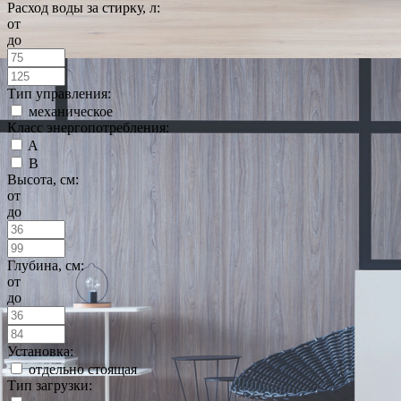
Расход воды за стирку, л:
от
до
Тип управления:
механическое
Класс энергопотребления:
A
B
Высота, см:
от
до
Глубина, см:
от
до
Установка:
отдельно стоящая
Тип загрузки: