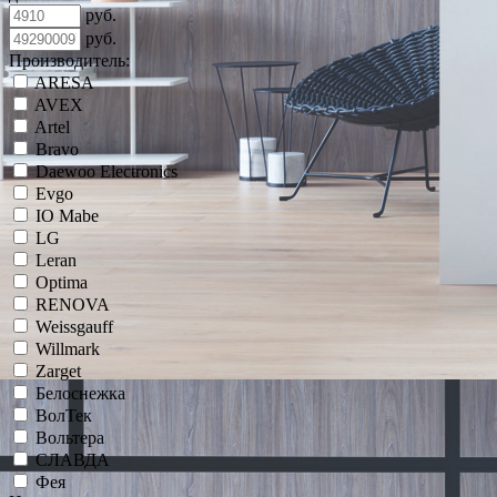
руб.
руб.
Производитель:
ARESA
AVEX
Artel
Bravo
Daewoo Electronics
Evgo
IO Mabe
LG
Leran
Optima
RENOVA
Weissgauff
Willmark
Zarget
Белоснежка
ВолТек
Вольтера
СЛАВДА
Фея