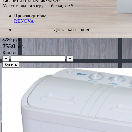
Габариты ШxГxВ: 69x42x79
Максимальная загрузка белья, кг: 5
Производитель:
RENOVA
Доставка сегодня!
8280
руб.
7530
руб.
Кол-во:
−
+
Купить