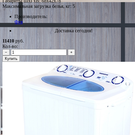
Габариты ШxГxВ: 68x42x78
Максимальная загрузка белья, кг: 5
Производитель:
Фея
Доставка сегодня!
11410
руб.
Кол-во:
−
+
Купить