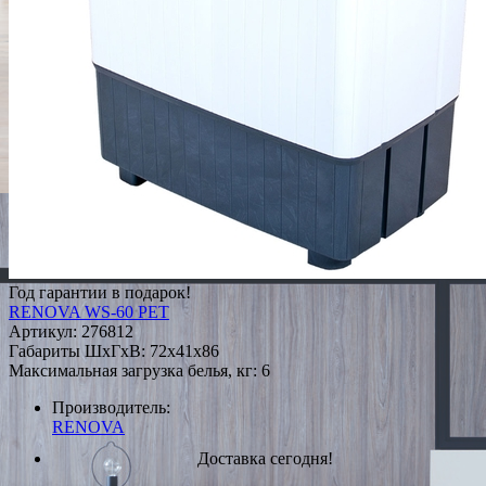
Год гарантии в подарок!
RENOVA WS-60 PET
Артикул:
276812
Габариты ШxГxВ: 72x41x86
Максимальная загрузка белья, кг: 6
Производитель:
RENOVA
Доставка сегодня!