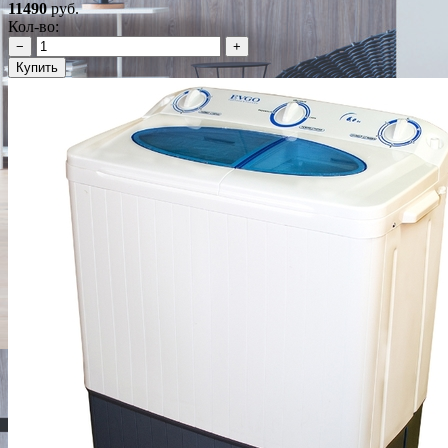
11490
руб.
Кол-во:
−
+
Купить