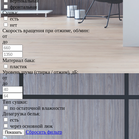
вертикальная
фронтальная
Сушка:
есть
нет
Скорость вращения при отжиме, об/мин:
от
до
Материал бака:
пластик
Уровень шума (стирка / отжим), дБ:
от
до
Тип сушки:
по остаточной влажности
Дозагрузка белья:
есть
через основной люк
Сбросить фильтр
Показать