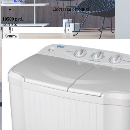
Фея
Доставка сегодня!
10500
руб.
Кол-во:
−
+
Купить