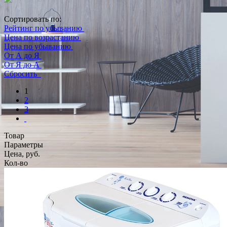
Сортировать по:
Рейтинг по убыванию
Цена по возрастанию
Цена по убыванию
От А до Я
От Я до А
Сбросить
1
2
3
Товар
Параметры
Цена, руб.
Кол-во