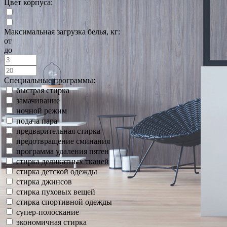
Цвет корпуса:
Максимальная загрузка белья, кг:
от
до
Специальные программы:
быстрая стирка
замачивание
ночной режим
подача пара
предварительная стирка
предотвращение сминания
программа удаления пятен
стирка деликатных тканей
стирка детской одежды
стирка джинсов
стирка пуховых вещей
стирка спортивной одежды
супер-полоскание
экономичная стирка