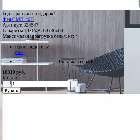
Год гарантии в подарок!
Фея СМП-40Н
Артикул:
324547
Габариты ШxГxВ: 69x36x69
Максимальная загрузка белья, кг: 4
Производитель:
Фея
Доставка сегодня!
10310
руб.
Кол-во:
−
+
Купить