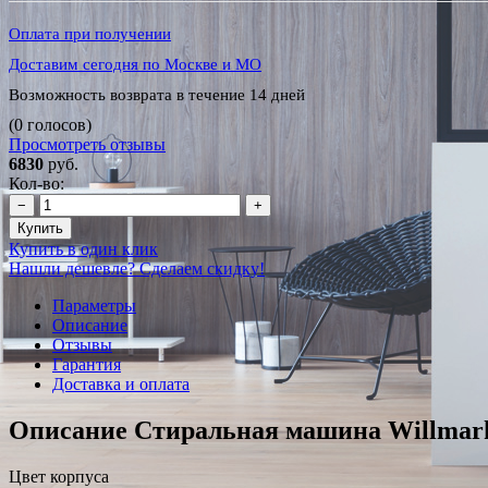
Оплата при получении
Доставим сегодня по Москве и МО
Возможность возврата в течение 14 дней
(0 голосов)
Просмотреть отзывы
6830
руб.
Кол-во:
−
+
Купить
Купить в один клик
Нашли дешевле? Сделаем скидку!
Параметры
Описание
Отзывы
Гарантия
Доставка и оплата
Описание Стиральная машина Willma
Цвет корпуса