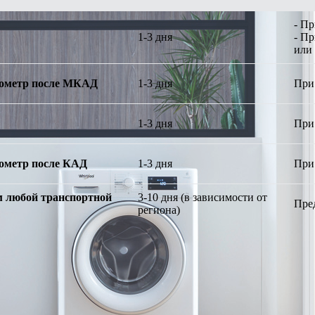
- П
1-3 дня
- П
или
илометр после МКАД
1-3 дня
При
1-3 дня
При
илометр после КАД
1-3 дня
При
 любой транспортной
3-10 дня (в зависимости от
Пре
региона)