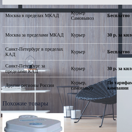
Курьер
Москва в пределах МКАД
Бесплатно
Самовывоз
Москва за пределами МКАД
Курьер
30 р. за к
Санкт-Петербург в пределах
Курьер
Бесплатно
КАД
Санкт-Петербург за
Курьер
30 р. за к
пределами КАД
Курьер,
По тарифам
Другие регионы России
самовывоз
компании
Похожие товары