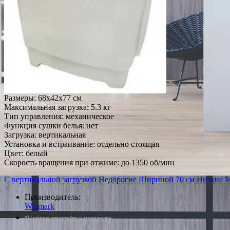
Размеры: 68x42x77 см
Максимальная загрузка: 5.3 кг
Тип управления: механическое
Функция сушки белья: нет
Загрузка: вертикальная
Установка и встраивание: отдельно стоящая
Цвет: белый
Скорость вращения при отжиме: до 1350 об/мин
С вертикальной загрузкой
Недорогие
Шириной 70 см
Низкие
М
Производитель:
Willmark
*Наличие уточняйте у менеджера