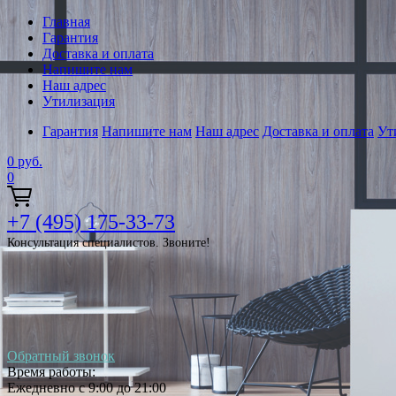
Главная
Гарантия
Доставка и оплата
Напишите нам
Наш адрес
Утилизация
Гарантия
Напишите нам
Наш адрес
Доставка и оплата
Ут
0
руб.
0
+7 (495) 175-33-73
Консультация специалистов. Звоните!
Обратный звонок
Время работы:
Ежедневно с 9:00 до 21:00