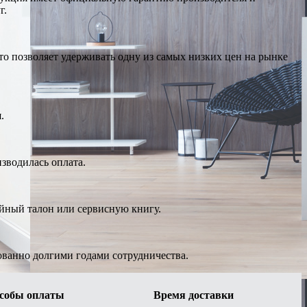
г.
о позволяет удерживать одну из самых низких цен на рынке
.
изводилась оплата.
ийный талон или сервисную книгу.
ованно долгими годами сотрудничества.
собы оплаты
Время доставки