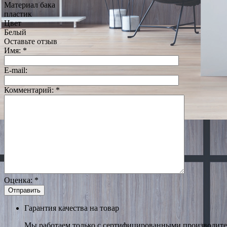
Материал бака
пластик
Цвет
Белый
Оставьте отзыв
Имя:
*
E-mail:
Комментарий:
*
Оценка:
*
Гарантия качества на товар
Мы работаем только с сертифицированными производител