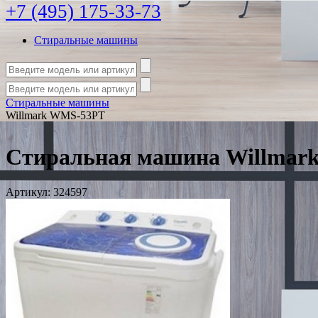
+7 (495) 175-33-73
Стиральные машины
Стиральные машины
Willmark WMS-53PT
Стиральная машина Willmar
Артикул:
324597