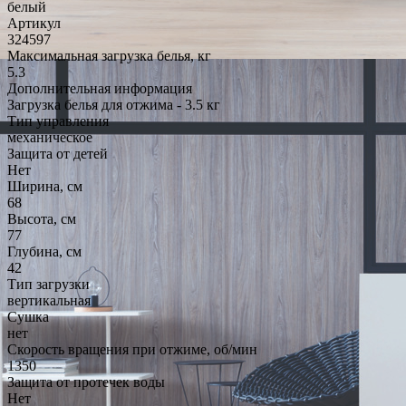
белый
Артикул
324597
Максимальная загрузка белья, кг
5.3
Дополнительная информация
Загрузка белья для отжима - 3.5 кг
Тип управления
механическое
Защита от детей
Нет
Ширина, см
68
Высота, см
77
Глубина, см
42
Тип загрузки
вертикальная
Сушка
нет
Скорость вращения при отжиме, об/мин
1350
Защита от протечек воды
Нет