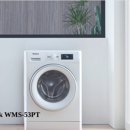
rk WMS-53PT