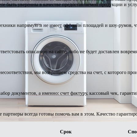
те быть уверенны в качестве предоставляемой продукции и услу
техники напрямую и не имеет оффлайн площадей и шоу-румов, чт
тветстовать описанию на сайте, либо не будет доставлен вовремя
есоответствия, мы возвращаем средства на счет, с которого про
абор документов, а именно: счет фактуру, кассовый чек, гарант
е партнеры всегда готовы помочь вам в этом. Качество гарантир
Срок
Спо