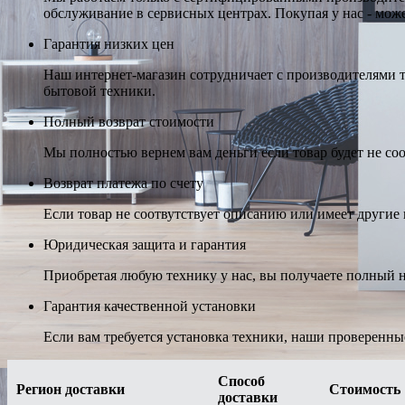
обслуживание в сервисных центрах. Покупая у нас - може
Гарантия низких цен
Наш интернет-магазин сотрудничает с производителями 
бытовой техники.
Полный возврат стоимости
Мы полностью вернем вам деньги если товар будет не соо
Возврат платежа по счету
Если товар не соотвутствует описанию или имеет другие н
Юридическая защита и гарантия
Приобретая любую технику у нас, вы получаете полный н
Гарантия качественной установки
Если вам требуется установка техники, наши проверенны
Способ
Регион доставки
Стоимость
доставки