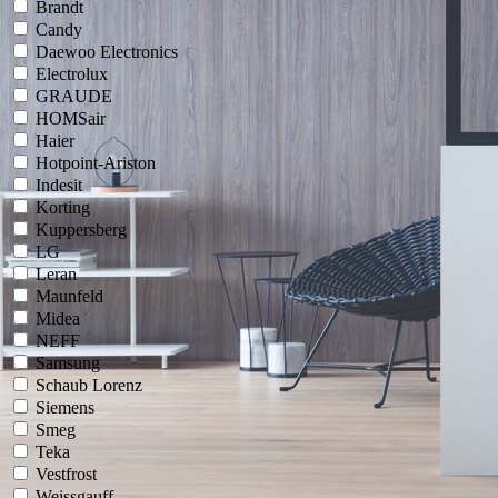
Brandt
Candy
Daewoo Electronics
Electrolux
GRAUDE
HOMSair
Haier
Hotpoint-Ariston
Indesit
Korting
Kuppersberg
LG
Leran
Maunfeld
Midea
NEFF
Samsung
Schaub Lorenz
Siemens
Smeg
Teka
Vestfrost
Weissgauff