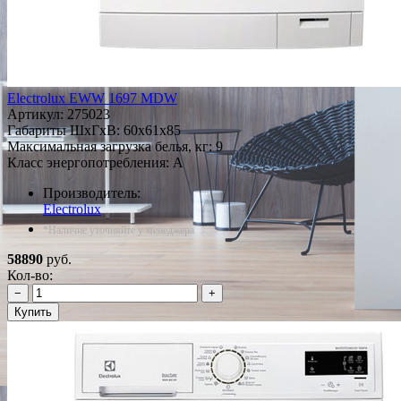
Electrolux EWW 1697 MDW
Артикул:
275023
Габариты ШxГxВ: 60x61x85
Максимальная загрузка белья, кг: 9
Класс энергопотребления: A
Производитель:
Electrolux
*Наличие уточняйте у менеджера
58890
руб.
Кол-во:
−
+
Купить