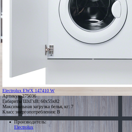
Electrolux EWX 147410 W
Артикул:
275036
Габариты ШxГxВ: 60x55x82
Максимальная загрузка белья, кг: 7
Класс энергопотребления: B
Производитель:
Electrolux