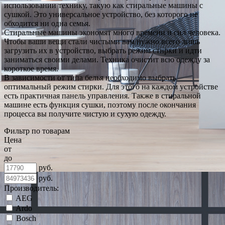
использовании технику, такую как стиральные машины с
сушкой. Это универсальное устройство, без которого не
обходится ни одна семья.
Стиральные машины экономят много времени и сил человека.
Чтобы ваши вещи стали чистыми вам нужно всего лишь
загрузить их в устройство, выбрать режим стирки и идти
заниматься своими делами. Техника очистит всю одежду за
короткое время.
В зависимости от типа белья необходимо выбрать
оптимальный режим стирки. Для этого на каждом устройстве
есть практичная панель управления. Также в стиральной
машине есть функция сушки, поэтому после окончания
процесса вы получите чистую и сухую одежду.
Фильтр по товарам
Цена
от
до
руб.
руб.
Производитель:
AEG
Ardo
Bosch