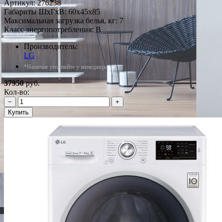
Артикул:
276238
Габариты ШxГxВ: 60x45x85
Максимальная загрузка белья, кг: 7
Класс энергопотребления: B
Производитель:
LG
*Наличие уточняйте у менеджера
37950
руб.
Кол-во:
−
+
Купить