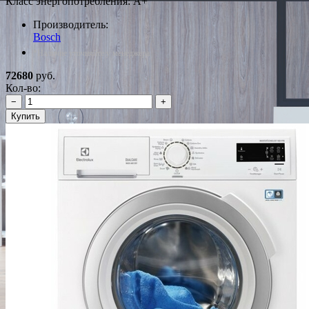
Класс энергопотребления: A+
Производитель:
Bosch
*Наличие уточняйте у менеджера
72680
руб.
Кол-во:
−
+
Купить