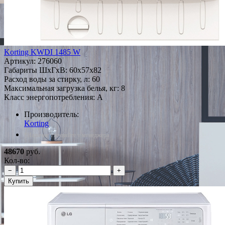
Korting KWDI 1485 W
Артикул:
276060
Габариты ШxГxВ: 60x57x82
Расход воды за стирку, л: 60
Максимальная загрузка белья, кг: 8
Класс энергопотребления: A
Производитель:
Korting
*Наличие уточняйте у менеджера
48670
руб.
Кол-во:
−
+
Купить