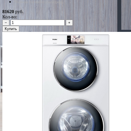
*Наличие уточняйте у менеджера
81620
руб.
Кол-во:
−
+
Купить