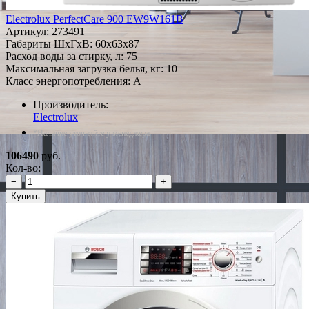
Electrolux PerfectCare 900 EW9W161B
Артикул:
273491
Габариты ШxГxВ: 60x63x87
Расход воды за стирку, л: 75
Максимальная загрузка белья, кг: 10
Класс энергопотребления: A
Производитель:
Electrolux
*Наличие уточняйте у менеджера
106490
руб.
Кол-во:
−
+
Купить