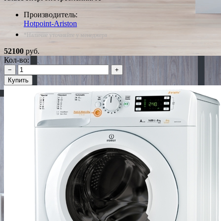
Производитель:
Hotpoint-Ariston
*Наличие уточняйте у менеджера
52100
руб.
Кол-во:
−
+
Купить