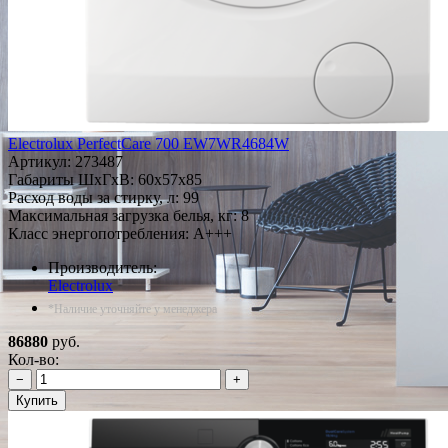
Electrolux PerfectCare 700 EW7WR4684W
Артикул:
273487
Габариты ШxГxВ: 60x57x85
Расход воды за стирку, л: 99
Максимальная загрузка белья, кг: 8
Класс энергопотребления: A+++
Производитель:
Electrolux
*Наличие уточняйте у менеджера
86880
руб.
Кол-во:
−
+
Купить