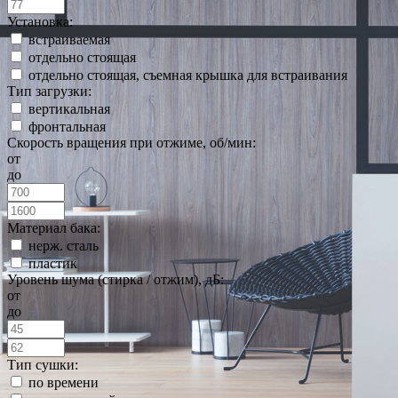
Установка:
встраиваемая
отдельно стоящая
отдельно стоящая, съемная крышка для встраивания
Тип загрузки:
вертикальная
фронтальная
Скорость вращения при отжиме, об/мин:
от
до
Материал бака:
нерж. сталь
пластик
Уровень шума (стирка / отжим), дБ:
от
до
Тип сушки:
по времени