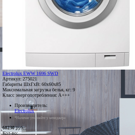
Electrolux EWW 1696 SWD
Артикул:
275021
Габариты ШxГxВ: 60x60x85
Максимальная загрузка белья, кг: 9
Класс энергопотребления: A+++
Производитель:
Electrolux
*Наличие уточняйте у менеджера
60230
руб.
Кол-во: