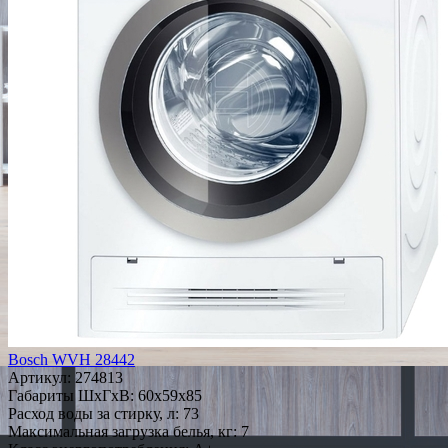
Bosch WVH 28442
Артикул:
274813
Габариты ШxГxВ: 60x59x85
Расход воды за стирку, л: 73
Максимальная загрузка белья, кг: 7