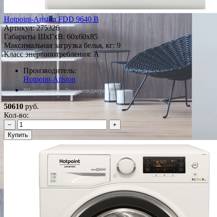
Hotpoint-Ariston FDD 9640 B
Артикул:
275326
Габариты ШxГxВ: 60x60x85
Максимальная загрузка белья, кг: 9
Класс энергопотребления: A
Производитель:
Hotpoint-Ariston
*Наличие уточняйте у менеджера
50610
руб.
Кол-во:
−
+
Купить