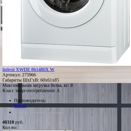
Indesit XWDE 861480X W
Артикул:
275966
Габариты ШxГxВ: 60x61x85
Максимальная загрузка белья, кг: 8
Класс энергопотребления: A
Производитель:
Indesit
*Наличие уточняйте у менеджера
40310
руб.
Кол-во: