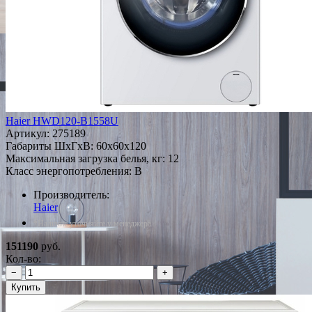
Haier HWD120-B1558U
Артикул:
275189
Габариты ШxГxВ: 60x60x120
Максимальная загрузка белья, кг: 12
Класс энергопотребления: B
Производитель:
Haier
*Наличие уточняйте у менеджера
151190
руб.
Кол-во:
−
+
Купить