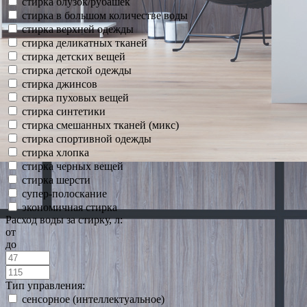
стирка блузок/рубашек
стирка в большом количестве воды
стирка верхней одежды
стирка деликатных тканей
стирка детских вещей
стирка детской одежды
стирка джинсов
стирка пуховых вещей
стирка синтетики
стирка смешанных тканей (микс)
стирка спортивной одежды
стирка хлопка
стирка черных вещей
стирка шерсти
супер-полоскание
экономичная стирка
Расход воды за стирку, л:
от
до
Тип управления:
сенсорное (интеллектуальное)