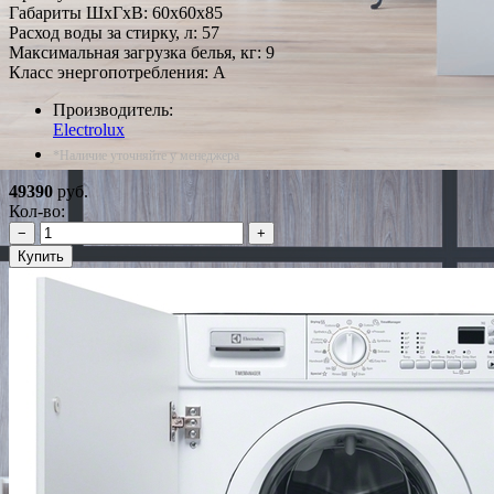
Габариты ШxГxВ: 60x60x85
Расход воды за стирку, л: 57
Максимальная загрузка белья, кг: 9
Класс энергопотребления: A
Производитель:
Electrolux
*Наличие уточняйте у менеджера
49390
руб.
Кол-во:
−
+
Купить