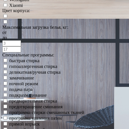
Xiaomi
Цвет корпуса:
Максимальная загрузка белья, кг:
от
до
Специальные программы:
быстрая стирка
гипоаллергенная стирка
деликатная/ручная стирка
замачивание
ночной режим
подача пара
подкрахмаливание
предварительная стирка
предотвращение сминания
программа стирки смешанных тканей
программа удаления пятен
прямой впрыск