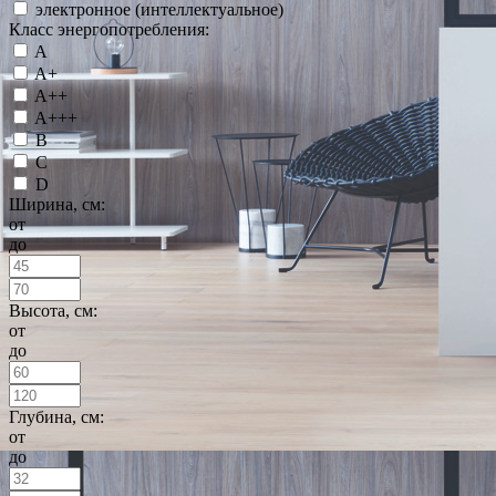
электронное (интеллектуальное)
Класс энергопотребления:
A
A+
A++
A+++
B
C
D
Ширина, см:
от
до
Высота, см:
от
до
Глубина, см:
от
до