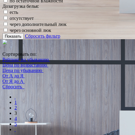
по остаточной влажности
Дозагрузка белья:
есть
отсутствует
через дополнительный люк
через основной люк
Сбросить фильтр
Показать
Сортировать по:
Рейтинг по убыванию
Цена по возрастанию
Цена по убыванию
От А до Я
От Я до А
Сбросить
1
2
3
4
5