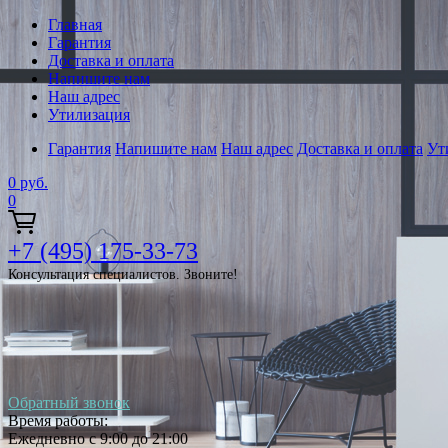
Главная
Гарантия
Доставка и оплата
Напишите нам
Наш адрес
Утилизация
Гарантия
Напишите нам
Наш адрес
Доставка и оплата
Ут
0
руб.
0
+7 (495) 175-33-73
Консультация специалистов. Звоните!
Обратный звонок
Время работы:
Ежедневно с 9:00 до 21:00