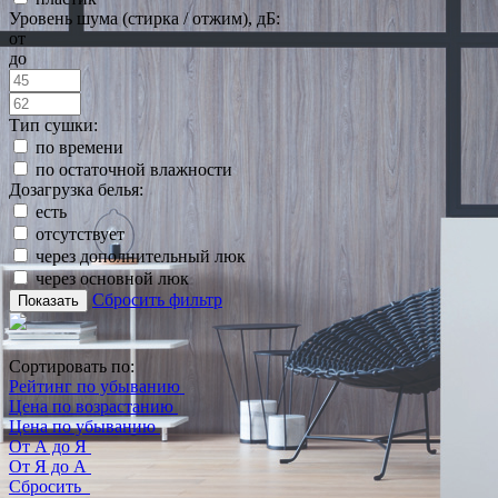
Уровень шума (стирка / отжим), дБ:
от
до
Тип сушки:
по времени
по остаточной влажности
Дозагрузка белья:
есть
отсутствует
через дополнительный люк
через основной люк
Сбросить фильтр
Показать
Сортировать по:
Рейтинг по убыванию
Цена по возрастанию
Цена по убыванию
От А до Я
От Я до А
Сбросить