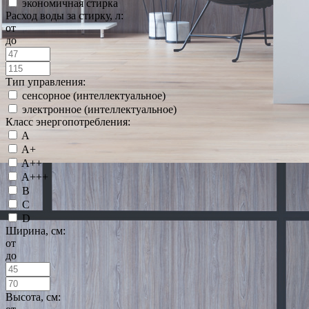
экономичная стирка
Расход воды за стирку, л:
от
до
Тип управления:
сенсорное (интеллектуальное)
электронное (интеллектуальное)
Класс энергопотребления:
A
A+
A++
A+++
B
C
D
Ширина, см:
от
до
Высота, см: