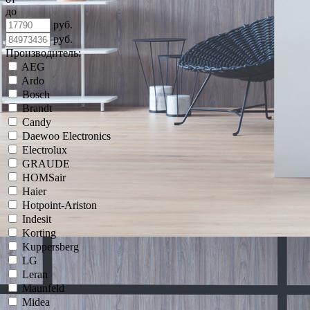
до
руб.
руб.
Производитель:
AEG
Ardo
Bosch
Brandt
Candy
Daewoo Electronics
Electrolux
GRAUDE
HOMSair
Haier
Hotpoint-Ariston
Indesit
Korting
Kuppersberg
LG
Leran
Maunfeld
Midea