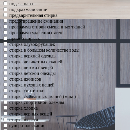
подача пара
подкрахмаливание
предварительная стирка
предотвращение сминания
программа стирки смешанных тканей
программа удаления пятен
прямой впрыск
стирка блузок/рубашек
стирка в большом количестве воды
стирка верхней одежды
стирка деликатных тканей
стирка детских вещей
стирка детской одежды
стирка джинсов
стирка пуховых вещей
стирка синтетики
стирка смешанных тканей (микс)
стирка спортивной одежды
стирка хлопка
стирка черных вещей
стирка шерсти
супер-полоскание