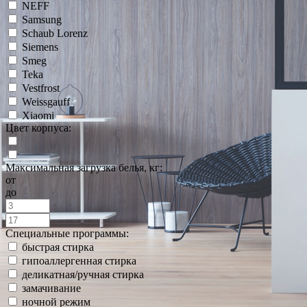
NEFF
Samsung
Schaub Lorenz
Siemens
Smeg
Teka
Vestfrost
Weissgauff
Xiaomi
Цвет корпуса:
Максимальная загрузка белья, кг:
от
до
Специальные программы:
быстрая стирка
гипоаллергенная стирка
деликатная/ручная стирка
замачивание
ночной режим