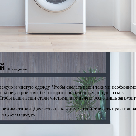
й
105 моделей
 свежую и чистую одежду. Чтобы сделать вещи такими необходим
ьное устройство, без которого не обходится ни одна семья.
тобы ваши вещи стали чистыми вам нужно всего лишь загрузить
.
 режим стирки. Для этого на каждом устройстве есть практична
 и сухую одежду.