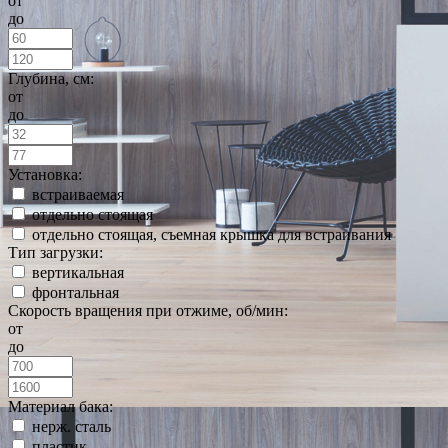
от
до
Глубина, см:
от
до
Установка:
встраиваемая
отдельно стоящая
отдельно стоящая, съемная крышка для встраивания
Тип загрузки:
вертикальная
фронтальная
Скорость вращения при отжиме, об/мин:
от
до
Материал бака:
нерж. сталь
пластик