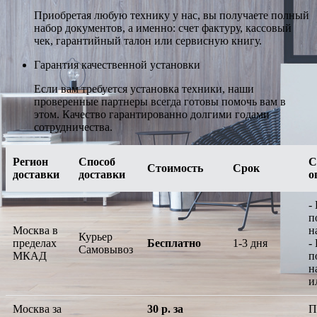
Приобретая любую технику у нас, вы получаете полный
набор документов, а именно: счет фактуру, кассовый
чек, гарантийный талон или сервисную книгу.
Гарантия качественной установки
Если вам требуется установка техники, наши
проверенные партнеры всегда готовы помочь вам в
этом. Качество гарантированно долгими годами
сотрудничества.
Регион
Способ
С
Стоимость
Срок
доставки
доставки
о
-
п
Москва в
н
Курьер
пределах
Бесплатно
1-3 дня
-
Самовывоз
МКАД
п
н
и
Москва за
30 р. за
П