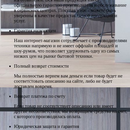
официальную гарантию производителя и обслуживание
в сервисных центрах. Покупая у нас - можете быть
уверенны в качестве предоставляемой продукции и
услуг.
Гарантия низких цен
Наш интернет-магазин сотрудничает с производителями
техники напрямую и не имеет оффлайн площадей и
шоу-румов, что позволяет удерживать одну из самых
низких цен на рынке бытовой техники.
Полный возврат стоимости
Мы полностью вернем вам деньги если товар будет не
соответстовать описанию на сайте, либо не будет
доставлен вовремя.
Возврат платежа по счету
Если товар не соотвутствует описанию или имеет
другие несоответствия, мы возвращаем средства на счет,
с которого производилась оплата.
Юридическая защита и гарантия