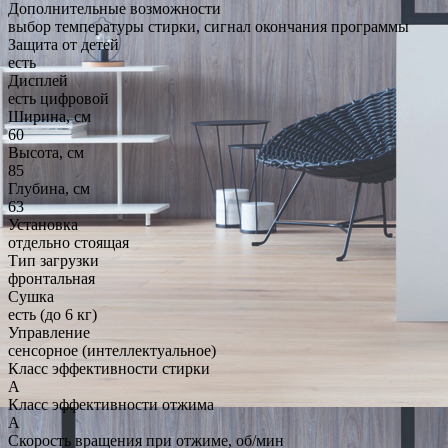
Дополнительные возможности
выбор температуры стирки, сигнал окончания программы
Защита от детей
есть
Дисплей
есть цифровой
Ширина, см
60
Высота, см
85
Глубина, см
63
Установка
отдельно стоящая
Тип загрузки
фронтальная
Сушка
есть (до 6 кг)
Управление
сенсорное (интеллектуальное)
Класс эффективности стирки
A
Класс эффективности отжима
A
Скорость вращения при отжиме, об/мин