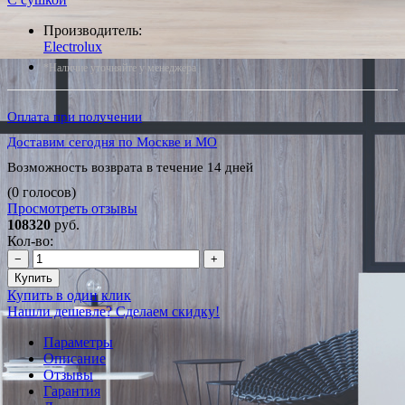
Производитель:
Electrolux
*Наличие уточняйте у менеджера
Оплата при получении
Доставим сегодня по Москве и МО
Возможность возврата в течение 14 дней
(0 голосов)
Просмотреть отзывы
108320
руб.
Кол-во:
−
+
Купить
Купить в один клик
Нашли дешевле? Сделаем скидку!
Параметры
Описание
Отзывы
Гарантия