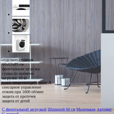
отдельно стоящая
60x63x85 см
фронтальная загрузка
сушка по времени
загрузка: 10 кг
класс энергопотребления: A
сенсорное управление
отжим при 1600 об/мин
защита от протечек
защита от детей
С фронтальной загрузкой
Шириной 60 см
Маленькие
Автомат
С сушкой