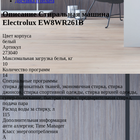
Доставка и оплата
Описание Стиральная машина
Electrolux EW8WR261B
Цвет корпуса
белый
Артикул
273040
Максимальная загрузка белья, кг
10
Количество программ
14
Специальные программы
стирка деликатных тканей, экономичная стирка, стирка
джинсов, стирка спортивной одежды, стирка верхней одежды,
супер-полоскание, быстрая стирка, предварительная стирка,
подача пара
Расход воды за стирку, л
115
Дополнительная информация
анти аллергия; Time Manager
Класс энергопотребления
A