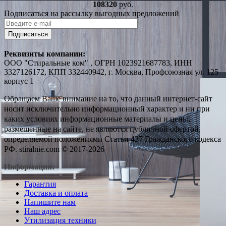
108320
руб.
Подписаться на рассылку выгодных предложений
Подписаться
Реквизиты компании:
ООО "Стиральные ком" , ОГРН 1023921687783, ИНН
3327126172, КПП 332440942, г. Москва, Профсоюзная ул. 125
корпус 1
Обращаем Ваше внимание на то, что данный интернет-сайт
носит исключительно информационный характер и ни при
каких условиях информационные материалы и цены,
размещенные на сайте, не являются публичной офертой,
определяемой положениями Статьи 437 Гражданского кодекса
РФ. stiralnie.com © 2017-2026
Информация:
Гарантия
Доставка и оплата
Напишите нам
Наш адрес
Утилизация техники