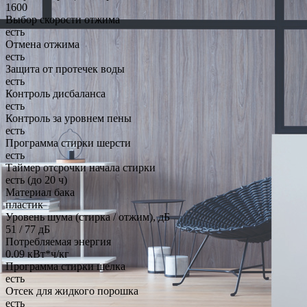
1600
Выбор скорости отжима
есть
Отмена отжима
есть
Защита от протечек воды
есть
Контроль дисбаланса
есть
Контроль за уровнем пены
есть
Программа стирки шерсти
есть
Таймер отсрочки начала стирки
есть (до 20 ч)
Материал бака
пластик
Уровень шума (стирка / отжим), дБ
51 / 77 дБ
Потребляемая энергия
0.09 кВт*ч/кг
Программа стирки шелка
есть
Отсек для жидкого порошка
есть