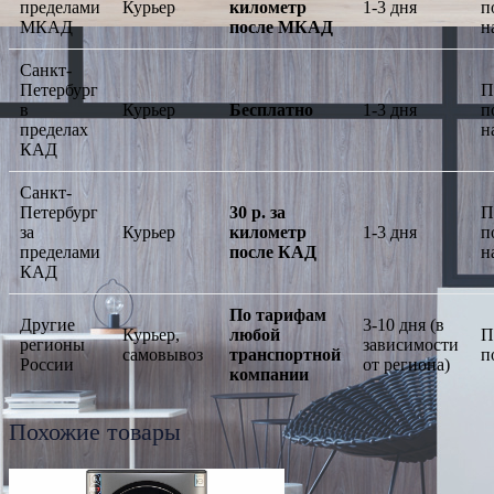
пределами
Курьер
километр
1-3 дня
п
МКАД
после МКАД
н
Санкт-
Петербург
П
в
Курьер
Бесплатно
1-3 дня
п
пределах
н
КАД
Санкт-
Петербург
30 р. за
П
за
Курьер
километр
1-3 дня
п
пределами
после КАД
н
КАД
По тарифам
Другие
3-10 дня (в
Курьер,
любой
П
регионы
зависимости
самовывоз
транспортной
п
России
от региона)
компании
Похожие товары