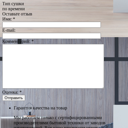
Тип сушки
по времени
Оставьте отзыв
Имя:
*
E-mail:
Комментарий:
*
Оценка:
*
Гарантия качества на товар
Мы работаем только с сертифицированными
производителями бытовой техники от заводов
изготовителей. Вся наша продукция имеет