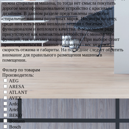
нужна стиральная машина, то тогда нет смысла покупать
дорогое многофункциональное устройство с красивым
дизайном. В данном разделе представлены недорогие
стиральные машины различных марок. Несмотря на цену,
среди них есть весьма неплохие модели с богатым
функционалом и неплохого качества. В модельном ряду
присутствуют как компактные устройства с минимумом
функций, так и весьма мощные изделия. При выборе стоит
ориентироваться на главные параметры - вес загрузки,
скорость отжима и габариты. На последние следует обратить
внимание для правильного размещения машины в
помещении.
Фильтр по товарам
Производитель:
AEG
ARESA
ATLANT
AVEX
Ardo
Artel
BEKO
Bomann
Bosch