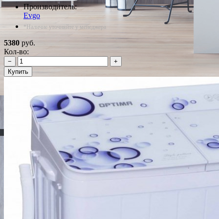
Производитель:
Evgo
*Наличие уточняйте у менеджера
5380
руб.
Кол-во:
−
+
Купить