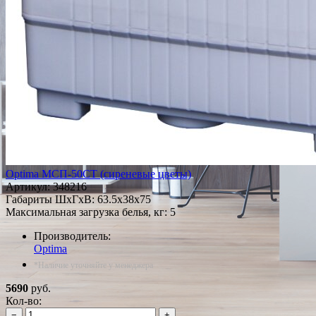
Optima МСП-50СТ (сиреневые цветы)
Артикул:
348216
Габариты ШxГxВ: 63.5x38x75
Максимальная загрузка белья, кг: 5
Производитель:
Optima
*Наличие уточняйте у менеджера
5690
руб.
Кол-во:
−
+