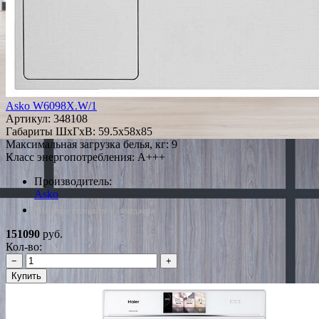
Asko W6098X.W/1
Артикул:
348108
Габариты ШxГxВ: 59.5x58x85
Максимальная загрузка белья, кг: 9
Класс энергопотребления: A+++
Производитель:
Asko
*Наличие уточняйте у менеджера
151090
руб.
Кол-во:
−
+
Купить