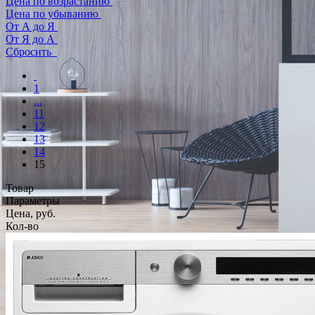
Цена по возрастанию
Цена по убыванию
От А до Я
От Я до А
Сбросить
1
...
11
12
13
14
15
Товар
Параметры
Цена, руб.
Кол-во