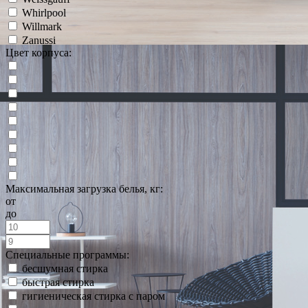
Whirlpool
Willmark
Zanussi
Цвет корпуса:
Максимальная загрузка белья, кг:
от
до
Специальные программы:
бесшумная стирка
быстрая стирка
гигиеническая стирка с паром