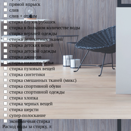
прямой впрыск
слив
слив + отжим
стирка блузок/рубашек
стирка в большом количестве воды
стирка верхней одежды
стирка деликатных тканей
стирка детских вещей
стирка детской одежды
стирка джинсов
стирка нижнего белья
стирка пуховых вещей
стирка синтетики
стирка смешанных тканей (микс)
стирка спортивной обуви
стирка спортивной одежды
стирка хлопка
стирка черных вещей
стирка шерсти
супер-полоскание
экономичная стирка
Расход воды за стирку, л: