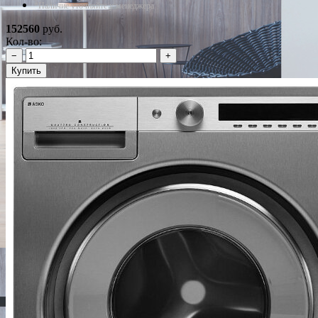
*Наличие уточняйте у менеджера
152560
руб.
Кол-во:
−
+
Купить