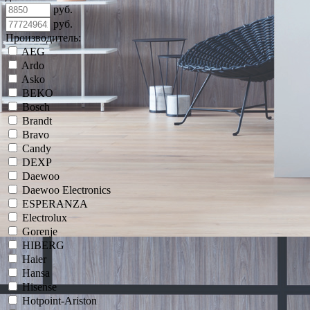
руб.
руб.
Производитель:
AEG
Ardo
Asko
BEKO
Bosch
Brandt
Bravo
Candy
DEXP
Daewoo
Daewoo Electronics
ESPERANZA
Electrolux
Gorenje
HIBERG
Haier
Hansa
Hisense
Hotpoint-Ariston