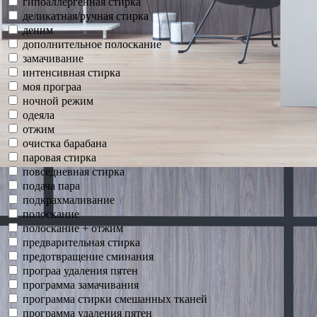
гипоаллергенная стирка
деликатная/ручная стирка
деним
дополнительное полоскание
замачивание
интенсивная стирка
моя програа
ночной режим
одеяла
отжим
очистка барабана
паровая стирка
повседневная стирка
подача пара
подкрахмаливание
полоскание
полоскание + отжим
предварительная стирка
предотвращение сминания
програа удаления пятен
программа замачивания
программа стирки смешанных тканей
программа удаления пятен