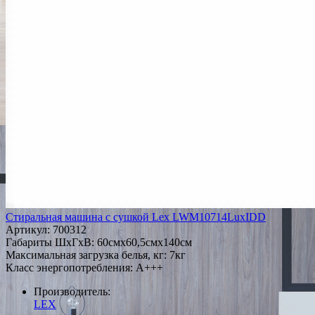
Стиральная машина с сушкой Lex LWM10714LuxIDD
Артикул:
700312
Габариты ШxГxВ: 60смx60,5смx140см
Максимальная загрузка белья, кг: 7кг
Класс энергопотребления: A+++
Производитель:
LEX