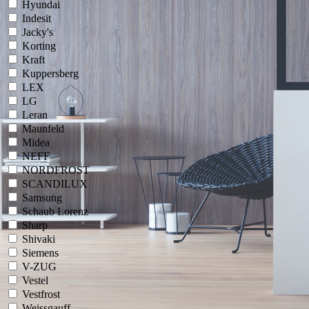
Hyundai
Indesit
Jacky's
Korting
Kraft
Kuppersberg
LEX
LG
Leran
Maunfeld
Midea
NEFF
NORDFROST
SCANDILUX
Samsung
Schaub Lorenz
Sharp
Shivaki
Siemens
V-ZUG
Vestel
Vestfrost
Weissgauff