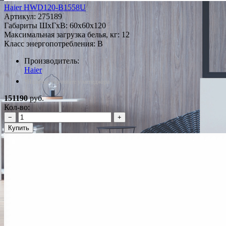
Haier HWD120-B1558U
Артикул:
275189
Габариты ШxГxВ: 60x60x120
Максимальная загрузка белья, кг: 12
Класс энергопотребления: B
Производитель:
Haier
*Наличие уточняйте у менеджера
151190
руб.
Кол-во:
−
+
Купить