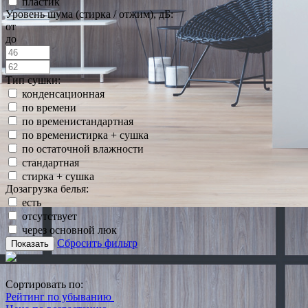
пластик
Уровень шума (стирка / отжим), дБ:
от
до
Тип сушки:
конденсационная
по времени
по временистандартная
по временистирка + сушка
по остаточной влажности
стандартная
стирка + сушка
Дозагрузка белья:
есть
отсутствует
через основной люк
Сбросить фильтр
Показать
Сортировать по:
Рейтинг по убыванию