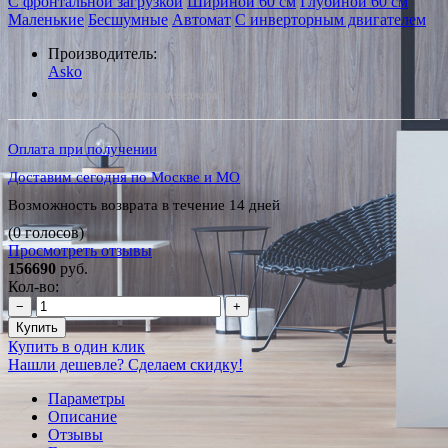
С фронтальной загрузкой
Шириной 60 см
Глубиной 60 см
Маленькие
Бесшумные
Автомат
С инверторным двигателем
Производитель:
Asko
*Наличие уточняйте у менеджера
Оплата при получении
Доставим сегодня по Москве и МО
Возможность возврата в течение 14 дней
(0 голосов)
Просмотреть отзывы
156690
руб.
Кол-во:
−
+
Купить
Купить в один клик
Нашли дешевле? Сделаем скидку!
Параметры
Описание
Отзывы