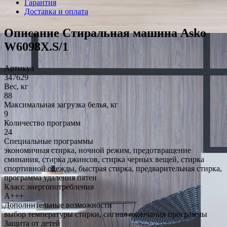
Гарантия
Доставка и оплата
Описание Стиральная машина Asko
W6098X.S/1
Артикул
347629
Вес, кг
88
Максимальная загрузка белья, кг
9
Количество программ
24
Специальные программы
экономичная стирка, ночной режим, предотвращение
сминания, стирка джинсов, стирка черных вещей, стирка
спортивной одежды, быстрая стирка, предварительная стирка,
программа удаления пятен
Класс энергопотребления
A+++
Дополнительные возможности
выбор температуры стирки, сигнал окончания программы
Защита от детей