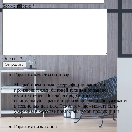
Комментарий:
*
Оценка:
*
Гарантия качества на товар
Мы работаем только с сертифицированными
производителями бытовой техники от заводов
изготовителей. Вся наша продукция имеет
официальную гарантию производителя и обслуживание
в сервисных центрах. Покупая у нас - можете быть
уверенны в качестве предоставляемой продукции и
услуг.
Гарантия низких цен