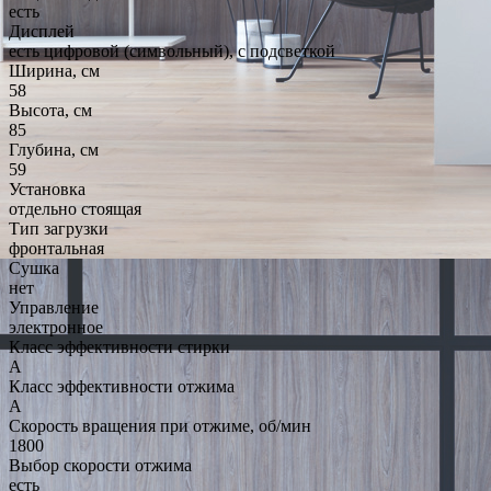
есть
Дисплей
есть цифровой (символьный), с подсветкой
Ширина, см
58
Высота, см
85
Глубина, см
59
Установка
отдельно стоящая
Тип загрузки
фронтальная
Сушка
нет
Управление
электронное
Класс эффективности стирки
A
Класс эффективности отжима
A
Скорость вращения при отжиме, об/мин
1800
Выбор скорости отжима
есть