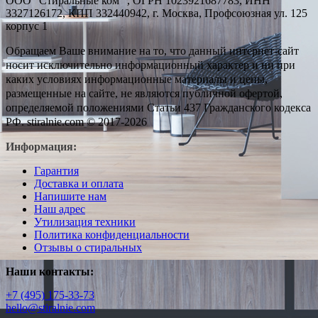
ООО "Стиральные ком" , ОГРН 1023921687783, ИНН
3327126172, КПП 332440942, г. Москва, Профсоюзная ул. 125
корпус 1
Обращаем Ваше внимание на то, что данный интернет-сайт
носит исключительно информационный характер и ни при
каких условиях информационные материалы и цены,
размещенные на сайте, не являются публичной офертой,
определяемой положениями Статьи 437 Гражданского кодекса
РФ. stiralnie.com © 2017-2026
Информация:
Гарантия
Доставка и оплата
Напишите нам
Наш адрес
Утилизация техники
Политика конфиденциальности
Отзывы о стиральных
Наши контакты:
+7 (495) 175-33-73
hello@stiralnie.com