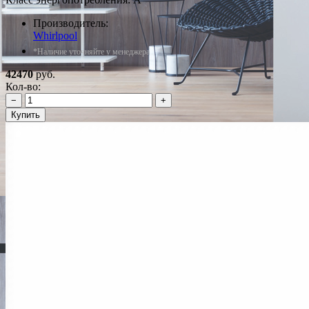
Производитель:
Whirlpool
*Наличие уточняйте у менеджера
42470
руб.
Кол-во:
−
+
Купить