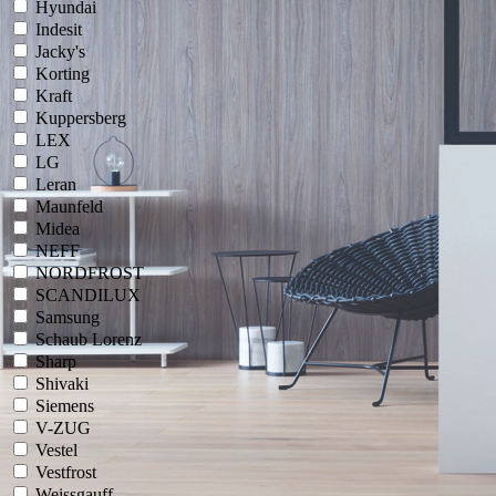
Hyundai
Indesit
Jacky's
Korting
Kraft
Kuppersberg
LEX
LG
Leran
Maunfeld
Midea
NEFF
NORDFROST
SCANDILUX
Samsung
Schaub Lorenz
Sharp
Shivaki
Siemens
V-ZUG
Vestel
Vestfrost
Weissgauff