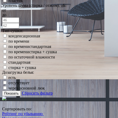
пластик
Уровень шума (стирка / отжим), дБ:
от
до
Тип сушки:
конденсационная
по времени
по временистандартная
по временистирка + сушка
по остаточной влажности
стандартная
стирка + сушка
Дозагрузка белья:
есть
отсутствует
через основной люк
Сбросить фильтр
Показать
Сортировать по:
Рейтинг по убыванию