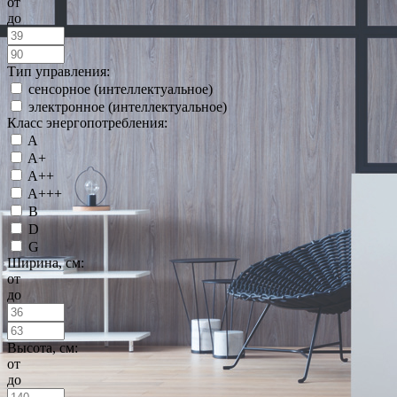
от
до
Тип управления:
сенсорное (интеллектуальное)
электронное (интеллектуальное)
Класс энергопотребления:
A
A+
A++
A+++
B
D
G
Ширина, см:
от
до
Высота, см:
от
до