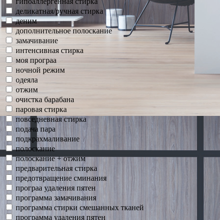
гипоаллергенная стирка
деликатная/ручная стирка
деним
дополнительное полоскание
замачивание
интенсивная стирка
моя програа
ночной режим
одеяла
отжим
очистка барабана
паровая стирка
повседневная стирка
подача пара
подкрахмаливание
полоскание
полоскание + отжим
предварительная стирка
предотвращение сминания
програа удаления пятен
программа замачивания
программа стирки смешанных тканей
программа удаления пятен