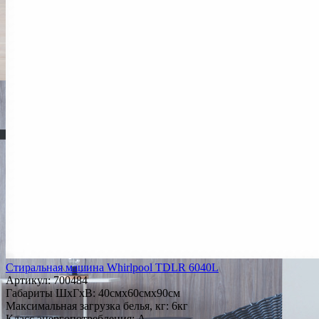
Стиральная машина Whirlpool TDLR 6040L
Артикул:
700484
Габариты ШxГxВ: 40смx60смx90см
Максимальная загрузка белья, кг: 6кг
Класс энергопотребления: A