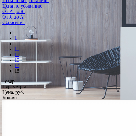
Цена по возрастанию
Цена по убыванию
От А до Я
От Я до А
Сбросить
1
...
11
12
13
14
15
Товар
Параметры
Цена, руб.
Кол-во