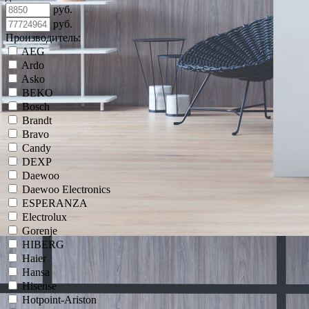
руб.
руб.
Производитель:
AEG
Ardo
Asko
BEKO
Bosch
Brandt
Bravo
Candy
DEXP
Daewoo
Daewoo Electronics
ESPERANZA
Electrolux
Gorenje
HIBERG
Haier
Hansa
Hisense
Hotpoint-Ariston