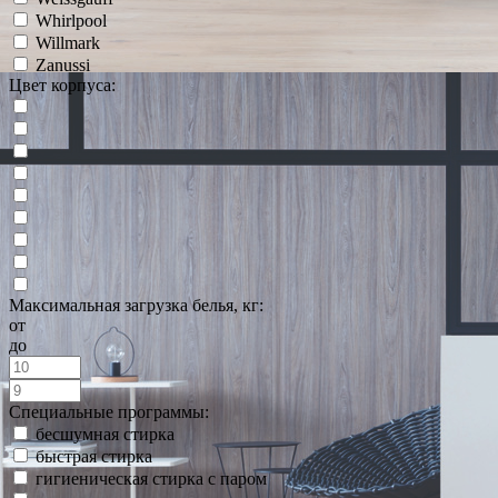
Whirlpool
Willmark
Zanussi
Цвет корпуса:
Максимальная загрузка белья, кг:
от
до
Специальные программы:
бесшумная стирка
быстрая стирка
гигиеническая стирка с паром