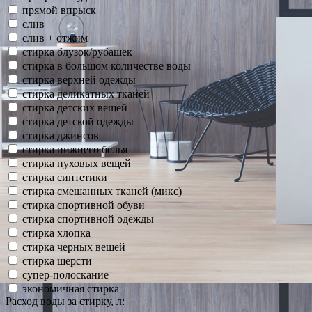
прямой впрыск
слив
слив + отжим
стирка блузок/рубашек
стирка в большом количестве воды
стирка верхней одежды
стирка деликатных тканей
стирка детских вещей
стирка детской одежды
стирка джинсов
стирка нижнего белья
стирка пуховых вещей
стирка синтетики
стирка смешанных тканей (микс)
стирка спортивной обуви
стирка спортивной одежды
стирка хлопка
стирка черных вещей
стирка шерсти
супер-полоскание
экономичная стирка
Расход воды за стирку, л: