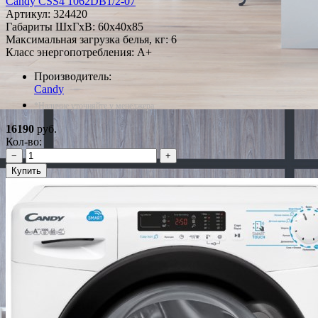
Candy CSS4 1062DB1/2-07
Артикул:
324420
Габариты ШxГxВ: 60x40x85
Максимальная загрузка белья, кг: 6
Класс энергопотребления: A+
Производитель:
Candy
*Наличие уточняйте у менеджера
16190
руб.
Кол-во:
−
+
Купить