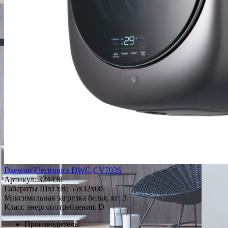
Daewoo Electronics DWC-CV703S
Артикул:
324438
Габариты ШxГxВ: 55x32x60
Максимальная загрузка белья, кг: 3
Класс энергопотребления: D
Производитель: