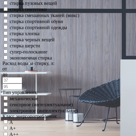
стирка пуховых вещей
стирка синтетики
стирка смешанных тканей (микс)
стирка спортивной обуви
стирка спортивной одежды
стирка хлопка
стирка черных вещей
стирка шерсти
супер-полоскание
экономичная стирка
Расход воды за стирку, л:
от
до
Тип управления:
механическое
сенсорное (интеллектуальное)
электронное (интеллектуальное)
Класс энергопотребления:
A
A+
A++