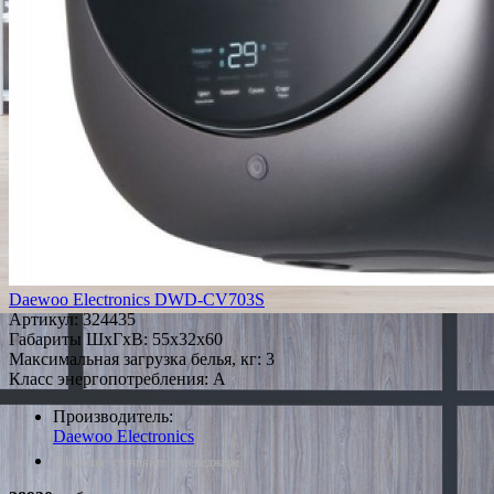
Daewoo Electronics DWD-CV703S
Артикул:
324435
Габариты ШxГxВ: 55x32x60
Максимальная загрузка белья, кг: 3
Класс энергопотребления: A
Производитель:
Daewoo Electronics
*Наличие уточняйте у менеджера