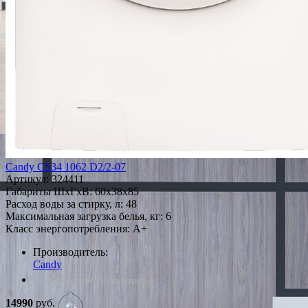
Candy CS34 1062 D2/2-07
Артикул:
324411
Габариты ШxГxВ: 60x38x85
Расход воды за стирку, л: 48
Максимальная загрузка белья, кг: 6
Класс энергопотребления: A+
Производитель:
Candy
*Наличие уточняйте у менеджера
14990
руб.