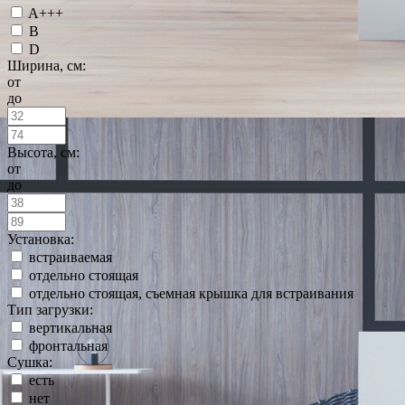
A+++
B
D
Ширина, см:
от
до
Высота, см:
от
до
Установка:
встраиваемая
отдельно стоящая
отдельно стоящая, съемная крышка для встраивания
Тип загрузки:
вертикальная
фронтальная
Сушка:
есть
нет