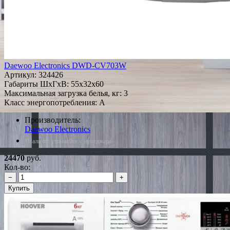
Daewoo Electronics DWD-CV703W
Артикул:
324426
Габариты ШxГxВ: 55x32x60
Максимальная загрузка белья, кг: 3
Класс энергопотребления: A
Производитель:
Daewoo Electronics
*Наличие уточняйте у менеджера
24470
руб.
Кол-во:
−
+
Купить