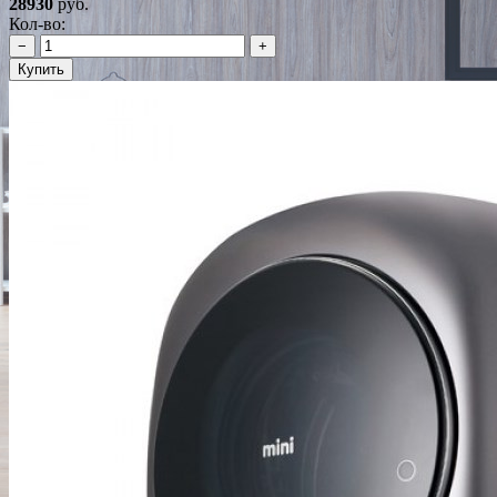
28930
руб.
Кол-во:
−
+
Купить