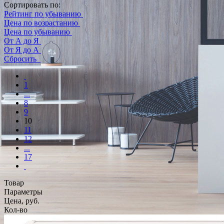
Сортировать по:
Рейтинг по убыванию
Цена по возрастанию
Цена по убыванию
От А до Я
От Я до А
Сбросить
1
...
8
9
10
11
12
...
17
Товар
Параметры
Цена, руб.
Кол-во