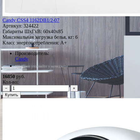
Candy CSS4 1162DB1/2-07
Артикул:
324422
Габариты ШxГxВ: 60x40x85
Максимальная загрузка белья, кг: 6
Класс энергопотребления: A+
Производитель:
Candy
*Наличие уточняйте у менеджера
16850
руб.
Кол-во:
−
+
Купить