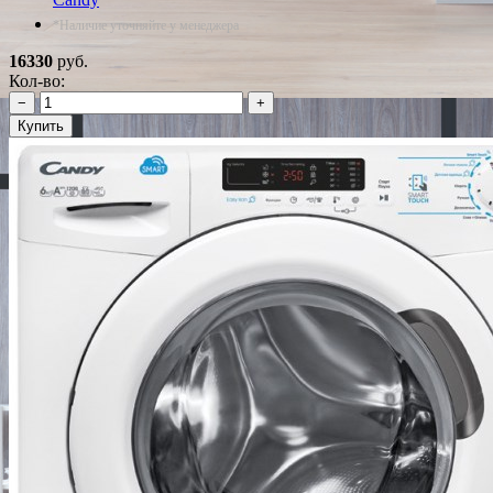
*Наличие уточняйте у менеджера
16330
руб.
Кол-во:
−
+
Купить