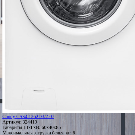
Candy CSS4 1262D3/2-07
Артикул:
324419
Габариты ШxГxВ: 60x40x85
Максимальная загрузка белья, кг: 6