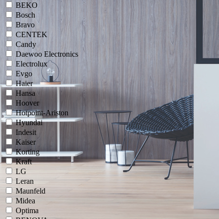
BEKO
Bosch
Bravo
CENTEK
Candy
Daewoo Electronics
Electrolux
Evgo
Haier
Hansa
Hoover
Hotpoint-Ariston
Hyundai
Indesit
Kaiser
Korting
Kraft
LG
Leran
Maunfeld
Midea
Optima