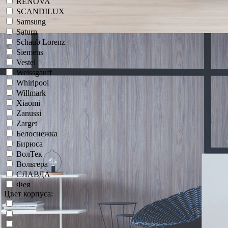
RENOVA
SCANDILUX
Samsung
Saturn
Schaub Lorenz
Siemens
Vestel
Weissgauff
Whirlpool
Willmark
Xiaomi
Zanussi
Zarget
Белоснежка
Бирюса
ВолТек
Вольтера
СЛАВДА
Фея
Цвет корпуса: