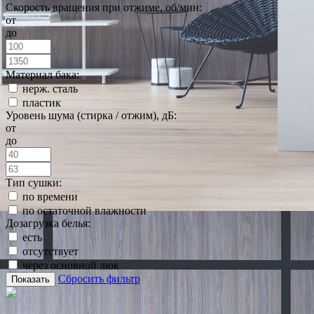
Скорость вращения при отжиме, об/мин:
от
до
Материал бака:
нерж. сталь
пластик
Уровень шума (стирка / отжим), дБ:
от
до
Тип сушки:
по времени
по остаточной влажности
Дозагрузка белья:
есть
отсутствует
через основной люк
Сбросить фильтр
Показать