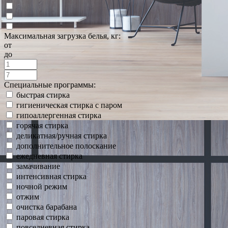
Максимальная загрузка белья, кг:
от
до
Специальные программы:
быстрая стирка
гигиеническая стирка с паром
гипоаллергенная стирка
горячая стирка
деликатная/ручная стирка
дополнительное полоскание
ежедневная стирка
замачивание
интенсивная стирка
ночной режим
отжим
очистка барабана
паровая стирка
повседневная стирка