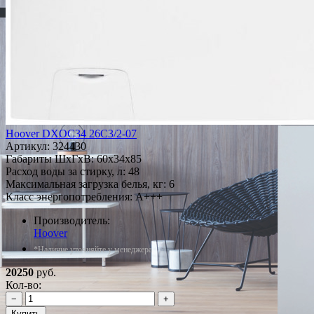
Hoover DXOC34 26C3/2-07
Артикул:
324430
Габариты ШxГxВ: 60x34x85
Расход воды за стирку, л: 48
Максимальная загрузка белья, кг: 6
Класс энергопотребления: A+++
Производитель:
Hoover
*Наличие уточняйте у менеджера
20250
руб.
Кол-во:
−
+
Купить