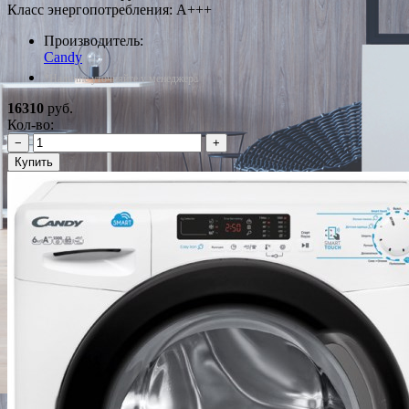
Класс энергопотребления: A+++
Производитель:
Candy
*Наличие уточняйте у менеджера
16310
руб.
Кол-во:
−
+
Купить