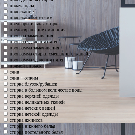
подача пара
полоскание
полоскание + отжим
предварительная стирка
предотвращение сминания
програа замачивания
програа удаления пятен
программа замачивания
программа стирки смешанных тканей
программа удаления пятен
прямой впрыск
слив
слив + отжим
стирка блузок/рубашек
стирка в большом количестве воды
стирка верхней одежды
стирка деликатных тканей
стирка детских вещей
стирка детской одежды
стирка джинсов
стирка нижнего белья
стирка постельного белья