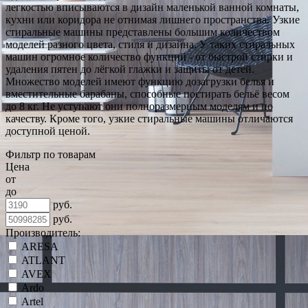
легкостью вписываются в дизайн маленькой ванной комнаты,
кухни или коридора не отнимая лишнего пространства. Узкие
стиральные машины представлены большим количеством
моделей разного цвета, стиля и дизайна. У таких стиральных
машин огромное количество функций - от быстрой стирки и
удаления пятен до лёгкой глажки и защиты от детей.
Множество моделей имеют функцию дозагрузки белья и
вместительные барабаны, способные постирать бельё весом
до 8 кг. Не уступают они полноразмерным моделям и по
качеству. Кроме того, узкие стиральные машины отличаются
доступной ценой.
Фильтр по товарам
Цена
от
до
руб.
руб.
Производитель:
ARESA
ATLANT
AVEX
Ardo
Artel