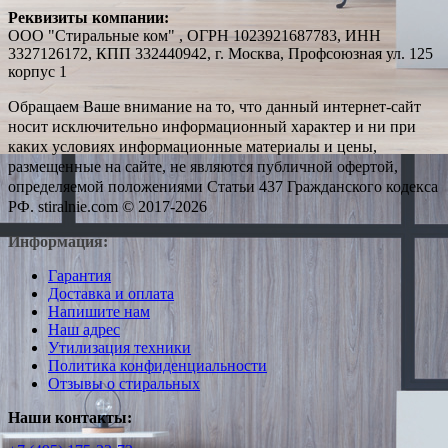
Реквизиты компании:
ООО "Стиральные ком" , ОГРН 1023921687783, ИНН
3327126172, КПП 332440942, г. Москва, Профсоюзная ул. 125
корпус 1
Обращаем Ваше внимание на то, что данный интернет-сайт
носит исключительно информационный характер и ни при
каких условиях информационные материалы и цены,
размещенные на сайте, не являются публичной офертой,
определяемой положениями Статьи 437 Гражданского кодекса
РФ. stiralnie.com © 2017-2026
Информация:
Гарантия
Доставка и оплата
Напишите нам
Наш адрес
Утилизация техники
Политика конфиденциальности
Отзывы о стиральных
Наши контакты: