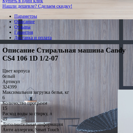
Купить в один клик
Нашли дешевле? Сделаем скидку!
Параметры
Описание
Отзывы
Гарантия
Доставка и оплата
Описание Стиральная машина Candy
CS4 106 1D 1/2-07
Цвет корпуса
белый
Артикул
324399
Максимальная загрузка белья, кг
6
Количество программ
15
Расход воды за стирку, л
49
Дополнительная информация
Анти аллергия, Smart Touch