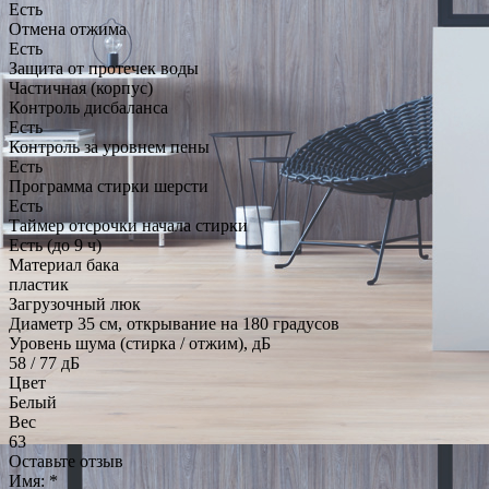
Есть
Отмена отжима
Есть
Защита от протечек воды
Частичная (корпус)
Контроль дисбаланса
Есть
Контроль за уровнем пены
Есть
Программа стирки шерсти
Есть
Таймер отсрочки начала стирки
Есть (до 9 ч)
Материал бака
пластик
Загрузочный люк
Диаметр 35 см, открывание на 180 градусов
Уровень шума (стирка / отжим), дБ
58 / 77 дБ
Цвет
Белый
Вес
63
Оставьте отзыв
Имя:
*