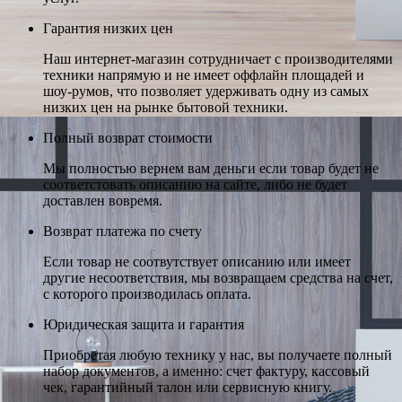
Гарантия низких цен
Наш интернет-магазин сотрудничает с производителями
техники напрямую и не имеет оффлайн площадей и
шоу-румов, что позволяет удерживать одну из самых
низких цен на рынке бытовой техники.
Полный возврат стоимости
Мы полностью вернем вам деньги если товар будет не
соответстовать описанию на сайте, либо не будет
доставлен вовремя.
Возврат платежа по счету
Если товар не соотвутствует описанию или имеет
другие несоответствия, мы возвращаем средства на счет,
с которого производилась оплата.
Юридическая защита и гарантия
Приобретая любую технику у нас, вы получаете полный
набор документов, а именно: счет фактуру, кассовый
чек, гарантийный талон или сервисную книгу.