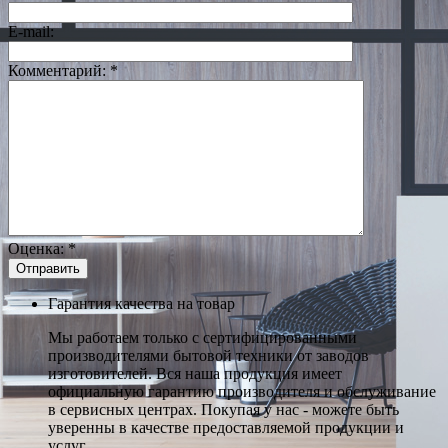
E-mail:
Комментарий:
*
Оценка:
*
Гарантия качества на товар
Мы работаем только с сертифицированными
производителями бытовой техники от заводов
изготовителей. Вся наша продукция имеет
официальную гарантию производителя и обслуживание
в сервисных центрах. Покупая у нас - можете быть
уверенны в качестве предоставляемой продукции и
услуг.