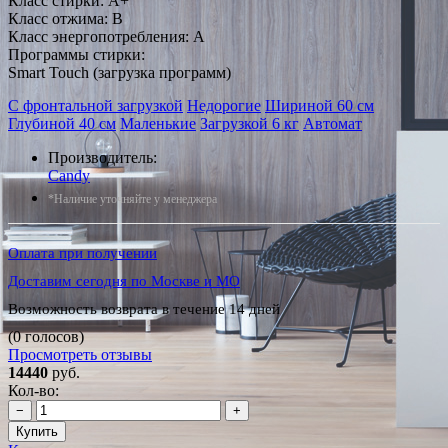
Класс стирки: A+
Класс отжима: B
Класс энергопотребления: A
Программы стирки:
Smart Touch (загрузка программ)
С фронтальной загрузкой
Недорогие
Шириной 60 см
Глубиной 40 см
Маленькие
Загрузкой 6 кг
Автомат
Производитель:
Candy
*Наличие уточняйте у менеджера
Оплата при получении
Доставим сегодня по Москве и МО
Возможность возврата в течение 14 дней
(0 голосов)
Просмотреть отзывы
14440
руб.
Кол-во:
−
+
Купить