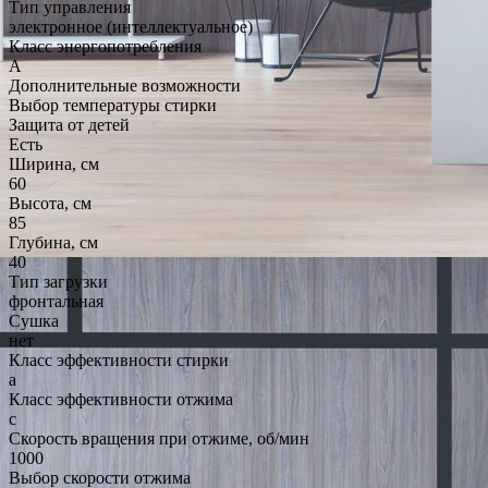
Тип управления
электронное (интеллектуальное)
Класс энергопотребления
A
Дополнительные возможности
Выбор температуры стирки
Защита от детей
Есть
Ширина, см
60
Высота, см
85
Глубина, см
40
Тип загрузки
фронтальная
Сушка
нет
Класс эффективности стирки
a
Класс эффективности отжима
c
Скорость вращения при отжиме, об/мин
1000
Выбор скорости отжима