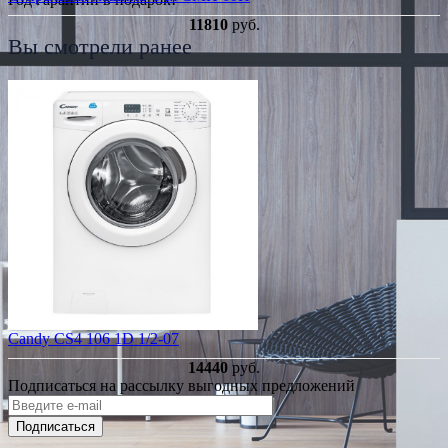
11810
руб.
Вы смотрели ранее
Candy CS4 106 1D 1/2-07
14440
руб.
Подписаться на рассылку выгодных предложений
Подписаться