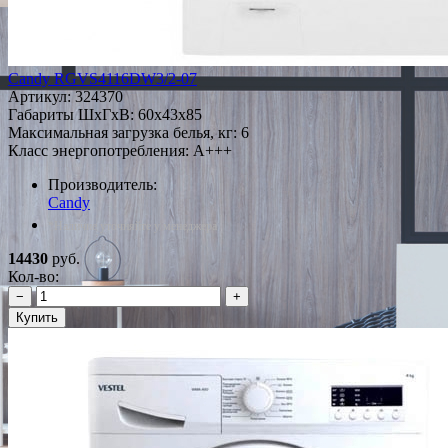
Candy RGVS4116DW3/2-07
Артикул:
324370
Габариты ШxГxВ: 60x43x85
Максимальная загрузка белья, кг: 6
Класс энергопотребления: A+++
Производитель:
Candy
*Наличие уточняйте у менеджера
14430
руб.
Кол-во:
−
+
Купить