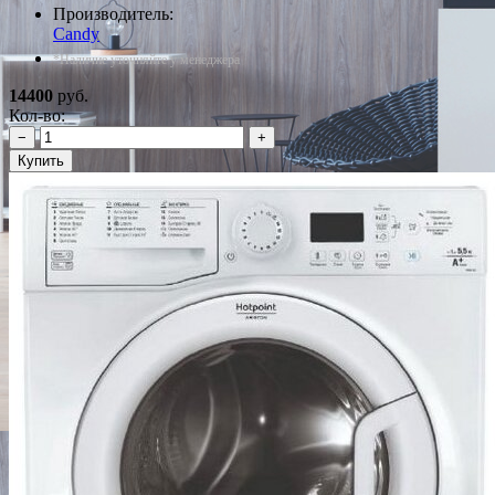
Производитель:
Candy
*Наличие уточняйте у менеджера
14400
руб.
Кол-во:
−
+
Купить