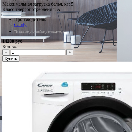
Максимальная загрузка белья, кг: 5
Класс энергопотребления: A
Производитель:
Candy
*Наличие уточняйте у менеджера
14380
руб.
Кол-во:
−
+
Купить