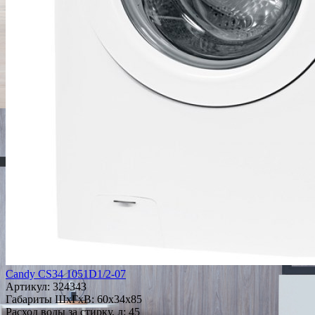
Candy CS34 1051D1/2-07
Артикул:
324343
Габариты ШxГxВ: 60x34x85
Расход воды за стирку, л: 45