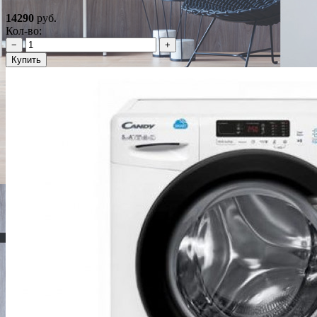
14290
руб.
Кол-во:
−
+
Купить