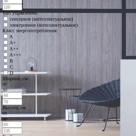
Тип управления:
сенсорное (интеллектуальное)
электронное (интеллектуальное)
Класс энергопотребления:
A
A+
A++
A+++
B
C
D
Ширина, см:
от
до
Высота, см:
от
до