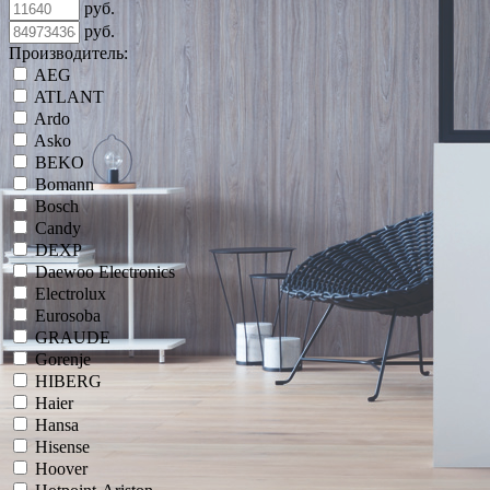
руб.
руб.
Производитель:
AEG
ATLANT
Ardo
Asko
BEKO
Bomann
Bosch
Candy
DEXP
Daewoo Electronics
Electrolux
Eurosoba
GRAUDE
Gorenje
HIBERG
Haier
Hansa
Hisense
Hoover