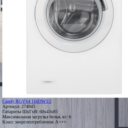
Candy RGVS4 116DW3/2
Артикул:
274945
Габариты ШxГxВ: 60x43x85
Максимальная загрузка белья, кг: 6
Класс энергопотребления: A+++