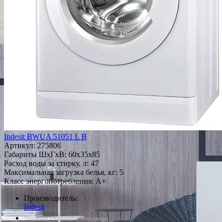
Indesit BWUA 51051 L B
Артикул:
275806
Габариты ШxГxВ: 60x35x85
Расход воды за стирку, л: 47
Максимальная загрузка белья, кг: 5
Класс энергопотребления: A+
Производитель:
Indesit
*Наличие уточняйте у менеджера