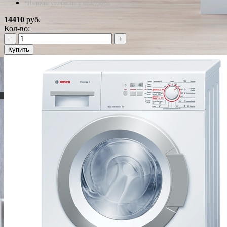
*Наличие уточняйте у менеджера
14410
руб.
Кол-во:
−
+
Купить