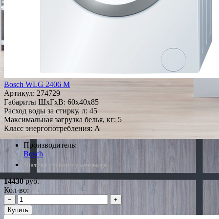
Bosch WLG 2406 M
Артикул:
274729
Габариты ШxГxВ: 60x40x85
Расход воды за стирку, л: 45
Максимальная загрузка белья, кг: 5
Класс энергопотребления: A
Производитель:
Bosch
*Наличие уточняйте у менеджера
14430
руб.
Кол-во:
−
+
Купить