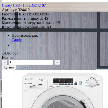
Candy CS34 1052DB1/2-07
Артикул:
324410
Габариты ШxГxВ: 60x34x85
Расход воды за стирку, л: 45
Максимальная загрузка белья, кг: 5
Класс энергопотребления: A+
Производитель:
Candy
*Наличие уточняйте у менеджера
14390
руб.
Кол-во:
−
+
Купить