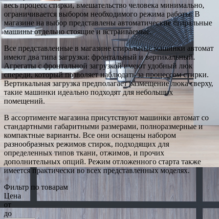
весь процесс стирки, вмешательство человека минимально,
ограничивается выбором необходимого режима работы. В
магазине на выбор представлены автоматические стиральные
машины отдельно стоящие и встраиваемые.
Все представленные в магазине стиральные машинки автомат
имеют два типа загрузки: фронтальный и вертикальный.
Агрегаты с фронтальной загрузкой имеют удобный люк
спереди, который позволяет наблюдать за процессом стирки.
Вертикальная загрузка предполагает размещение люка сверху,
такие машинки идеально подходят для небольших
помещений.
В ассортименте магазина присутствуют машинки автомат со
стандартными габаритными размерами, полноразмерные и
компактные варианты. Все они оснащены набором
разнообразных режимов стирок, подходящих для
определенных типов ткани, отжимов, и прочих
дополнительных опций. Режим отложенного старта также
имеется практически во всех представленных моделях.
Фильтр по товарам
Цена
от
до