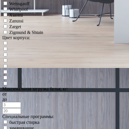
Weissgauff
Whirlpool
Xiaomi
Zanussi
Zarget
Zigmund & Shtain
Цвет корпуса:
Максимальная загрузка белья, кг:
от
до
Специальные программы:
быстрая стирка
замачивание