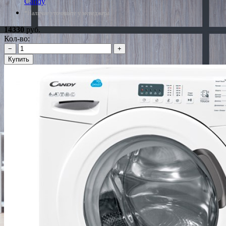
Candy
*Наличие уточняйте у менеджера
14330
руб.
Кол-во:
−
+
Купить