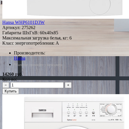
Hansa WHP6101D3W
Артикул:
275262
Габариты ШxГxВ: 60x40x85
Максимальная загрузка белья, кг: 6
Класс энергопотребления: A
Производитель:
Hansa
*Наличие уточняйте у менеджера
14260
руб.
Кол-во:
−
+
Купить