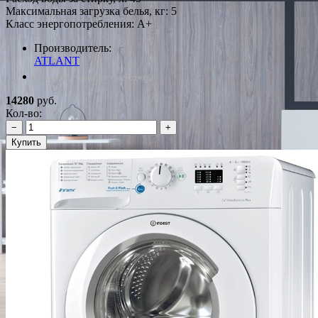
Максимальная загрузка белья, кг: 5
Класс энергопотребления: A+
Производитель:
ATLANT
*Наличие уточняйте у менеджера
14280
руб.
Кол-во:
−
+
Купить