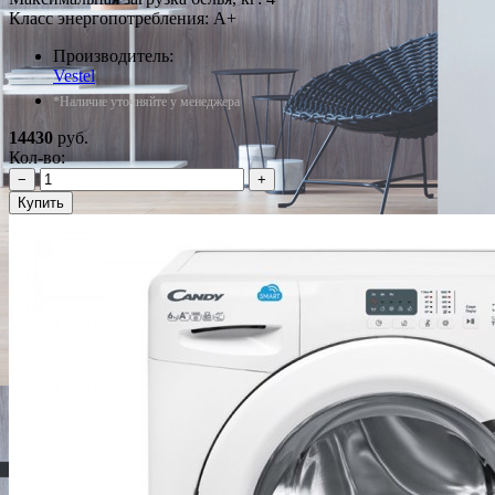
Класс энергопотребления: A+
Производитель:
Vestel
*Наличие уточняйте у менеджера
14430
руб.
Кол-во:
−
+
Купить