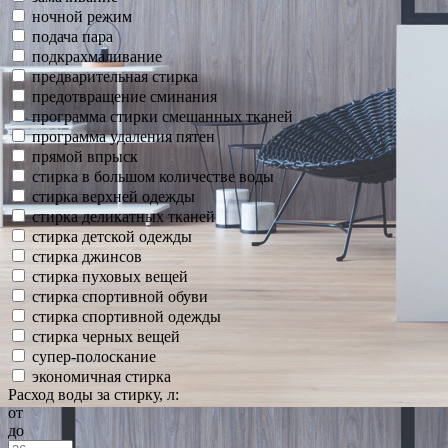
ночной режим
подача пара
подкрахмаливание
предварительная стирка
предотвращение сминания
программа стирки смешанных тканей
программа удаления пятен
прямой впрыск
стирка в большом количестве воды
стирка верхней одежды
стирка деликатных тканей
стирка детской одежды
стирка джинсов
стирка пуховых вещей
стирка спортивной обуви
стирка спортивной одежды
стирка черных вещей
супер-полоскание
экономичная стирка
Расход воды за стирку, л:
от
до