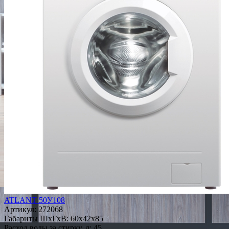
ATLANT 50У108
Артикул:
272068
Габариты ШxГxВ: 60x42x85
Расход воды за стирку, л: 45