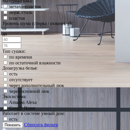
Материал бака:
металлопластик
нерж. сталь
пластик
Уровень шума (стирка / отжим), дБ:
от
до
Тип сушки:
по времени
по остаточной влажности
Дозагрузка белья:
есть
отсутствует
через дополнительный люк
через основной люк
Экосистема:
Amazon Alexa
Google Home
Работает в системе умный дом:
есть
Сбросить фильтр
Показать