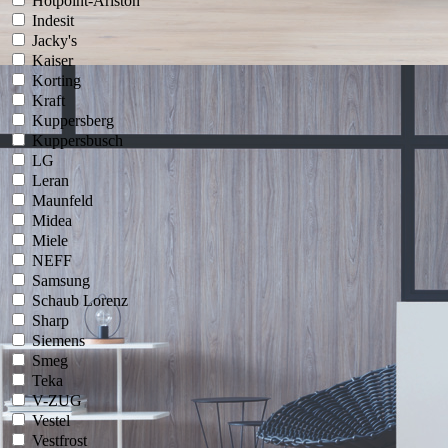
Hotpoint-Ariston
Indesit
Jacky's
Kaiser
Korting
Kraft
Kuppersberg
Kuppersbusch
LG
Leran
Maunfeld
Midea
Miele
NEFF
Samsung
Schaub Lorenz
Sharp
Siemens
Smeg
Teka
V-ZUG
Vestel
Vestfrost