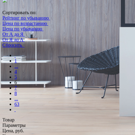
Сортировать по:
Рейтинг по убыванию
Цена по возрастанию
Цена по убыванию
От А до Я
От Я до А
Сбросить
1
...
4
5
6
7
8
...
63
Товар
Параметры
Цена, руб.