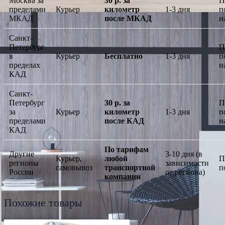
Москва за
30 р. за
П
пределами
Курьер
километр
1-3 дня
п
МКАД
после МКАД
н
Санкт-
Петербург
П
в
Курьер
Бесплатно
1-3 дня
п
пределах
н
КАД
Санкт-
Петербург
30 р. за
П
за
Курьер
километр
1-3 дня
п
пределами
после КАД
н
КАД
По тарифам
Другие
3-10 дня (в
Курьер,
любой
П
регионы
зависимости
самовывоз
транспортной
п
России
от региона)
компании
Похожие товары