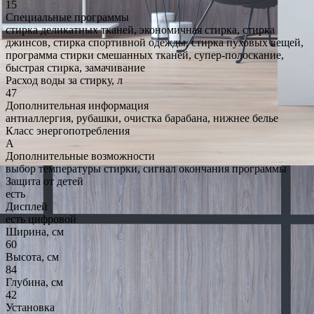
15
Специальные программы
стирка деликатных тканей, экономичная стирка, стирка
джинсов, стирка спортивной одежды, стирка пуховых вещей,
программа стирки смешанных тканей, супер-полоскание,
быстрая стирка, замачивание
Расход воды за стирку, л
47
Дополнительная информация
антиаллергия, рубашки, очистка барабана, нижнее белье
Класс энергопотребления
A
Дополнительные возможности
выбор температуры стирки, сигнал окончания программы
Защита от детей
есть
Дисплей
есть цифровой
Ширина, см
60
Высота, см
84
Глубина, см
42
Установка