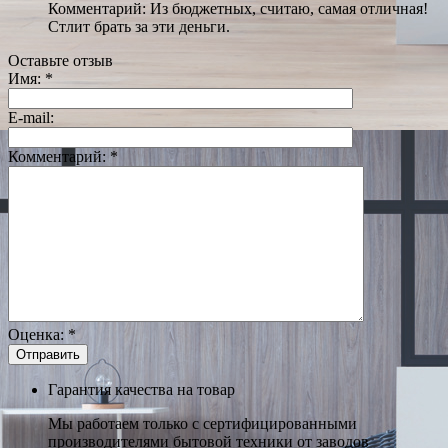
Комментарий: Из бюджетных, считаю, самая отличная!
Стлит брать за эти деньги.
Оставьте отзыв
Имя:
*
E-mail:
Комментарий:
*
Оценка:
*
Гарантия качества на товар
Мы работаем только с сертифицированными
производителями бытовой техники от заводов