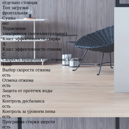
отдельно стоящая
Тип загрузки
фронтальная
Сушка
нет
Управление
электронное (интеллектуальное)
Класс эффективности стирки
A
Класс эффективности отжима
C
Скорость вращения при отжиме, об/мин
1000
Выбор скорости отжима
есть
Отмена отжима
есть
Защита от протечек воды
есть
Контроль дисбаланса
есть
Контроль за уровнем пены
есть
Программа стирки шерсти
есть