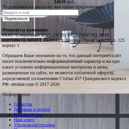
14610
руб.
Подписаться на рассылку выгодных предложений
Подписаться
Реквизиты компании:
ООО "Стиральные ком" , ОГРН 1023921687783, ИНН
3327126172, КПП 332440942, г. Москва, Профсоюзная ул. 125
корпус 1
Обращаем Ваше внимание на то, что данный интернет-сайт
носит исключительно информационный характер и ни при
каких условиях информационные материалы и цены,
размещенные на сайте, не являются публичной офертой,
определяемой положениями Статьи 437 Гражданского кодекса
РФ. stiralnie.com © 2017-2026
Информация:
Гарантия
Доставка и оплата
Напишите нам
Наш адрес
Утилизация техники