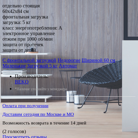
отдельно стоящая
60x42x84 см
фронтальная загрузка
загрузка: 5 кг
класс энергопотребления: A
электронное управление
отжим при 1000 об/мин
защита от протечек
защита от детей
С фронтальной загрузкой
Недорогие
Шириной 60 см
Маленькие
Загрузкой 5 кг
Автомат
Производитель:
BEKO
*Наличие уточняйте у менеджера
Оплата при получении
Доставим сегодня по Москве и МО
Возможность возврата в течение 14 дней
(2 голосов)
Просмотреть отзывы