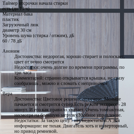
Таймер отсрочки начала стирки
есть (до 19 ч)
Материал бака
пластик
Загрузочный люк
диаметр 30 см
Уровень шума (стирка / отжим), дБ
60 / 78 дБ
Аноним
Достоинства: недорогая, хорошо стирает и полоскает,
цвет отлично смотрится
Недостатки: очень долгие по времени программы, по
три часа
Комментарий: странно открывается крышка, не сразу
сообразишь , можно и сломать с непривычки
Вера
Достоинства: Цветовое решение отличное. Меньше
пачкается и смотрится супер.Есть режим экспресс - 28
минут. И его как правило хватает. Очень томпактная,
несмотря на большую загрузку.Удобное управление.
Недостатки: За такую цену - нет недостатков.А для
информации: не тихая. Двигатель хоть и инверторный,
но привод ремневой.