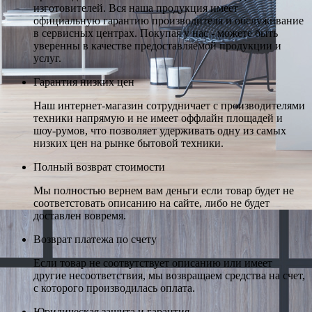
изготовителей. Вся наша продукция имеет
официальную гарантию производителя и обслуживание
в сервисных центрах. Покупая у нас - можете быть
уверенны в качестве предоставляемой продукции и
услуг.
Гарантия низких цен
Наш интернет-магазин сотрудничает с производителями
техники напрямую и не имеет оффлайн площадей и
шоу-румов, что позволяет удерживать одну из самых
низких цен на рынке бытовой техники.
Полный возврат стоимости
Мы полностью вернем вам деньги если товар будет не
соответстовать описанию на сайте, либо не будет
доставлен вовремя.
Возврат платежа по счету
Если товар не соотвутствует описанию или имеет
другие несоответствия, мы возвращаем средства на счет,
с которого производилась оплата.
Юридическая защита и гарантия