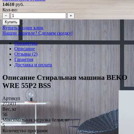
14610
руб.
Кол-во:
−
+
Купить
Купить в один клик
Нашли дешевле? Сделаем скидку!
Параметры
Описание
Отзывы (2)
Гарантия
Доставка и оплата
Описание Стиральная машина BEKO
WRE 55P2 BSS
Артикул
272411
Вес, кг
56
Максимальная загрузка белья, кг
5
Количество программ