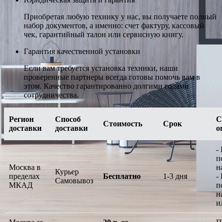
Приобретая любую технику у нас, вы получаете полный
набор документов, а именно: счет фактуру, кассовый
чек, гарантийный талон или сервисную книгу.
Гарантия качественной установки
Если вам требуется установка техники, наши
проверенные партнеры всегда готовы помочь вам в
этом. Качество гарантированно долгими годами
сотрудничества.
Регион
Способ
С
Стоимость
Срок
доставки
доставки
о
-
п
Москва в
н
Курьер
пределах
Бесплатно
1-3 дня
-
Самовывоз
МКАД
п
н
и