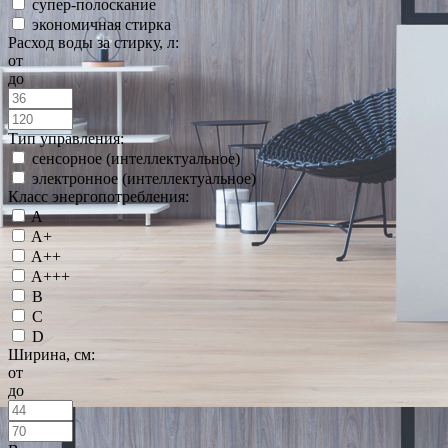
супер-полоскание
экономичная стирка
Расход воды за стирку, л:
от
до
Тип управления:
сенсорное (интеллектуальное)
электронное (интеллектуальное)
Класс энергопотребления:
A
A+
A++
A+++
B
C
D
Ширина, см:
от
до