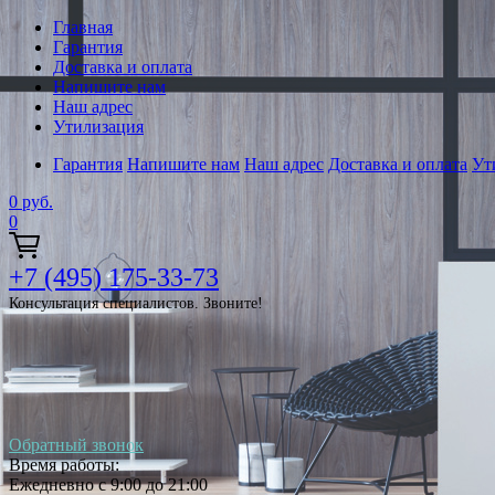
Главная
Гарантия
Доставка и оплата
Напишите нам
Наш адрес
Утилизация
Гарантия
Напишите нам
Наш адрес
Доставка и оплата
Ут
0
руб.
0
+7 (495) 175-33-73
Консультация специалистов. Звоните!
Обратный звонок
Время работы:
Ежедневно с 9:00 до 21:00