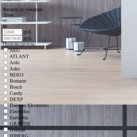
Фильтр по товарам
Цена
от
до
руб.
руб.
Производитель:
AEG
ATLANT
Ardo
Asko
BEKO
Bomann
Bosch
Candy
DEXP
Daewoo Electronics
Electrolux
Eurosoba
GRAUDE
Gorenje
HIBERG