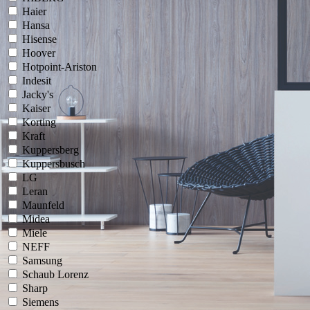
Haier
Hansa
Hisense
Hoover
Hotpoint-Ariston
Indesit
Jacky's
Kaiser
Korting
Kraft
Kuppersberg
Kuppersbusch
LG
Leran
Maunfeld
Midea
Miele
NEFF
Samsung
Schaub Lorenz
Sharp
Siemens