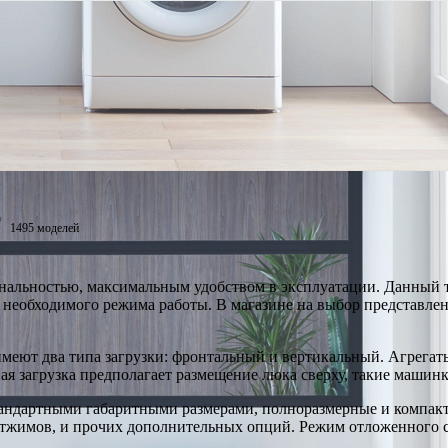
т
1495 моделей
альностью, максимальным удобством в эксплуатации. Данный т
 необходимого режима работы. В магазине на выбор представле
меют два типа загрузки: фронтальный и вертикальный. Агрегат
ная загрузка предполагает размещение люка сверху, такие маши
тандартными габаритными размерами, полноразмерные и компак
отжимов, и прочих дополнительных опций. Режим отложенного ст