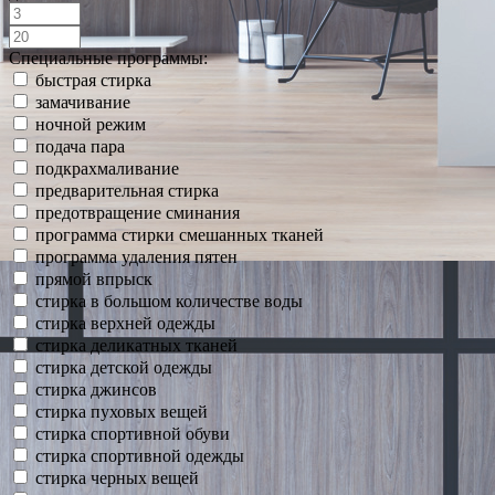
Специальные программы:
быстрая стирка
замачивание
ночной режим
подача пара
подкрахмаливание
предварительная стирка
предотвращение сминания
программа стирки смешанных тканей
программа удаления пятен
прямой впрыск
стирка в большом количестве воды
стирка верхней одежды
стирка деликатных тканей
стирка детской одежды
стирка джинсов
стирка пуховых вещей
стирка спортивной обуви
стирка спортивной одежды
стирка черных вещей