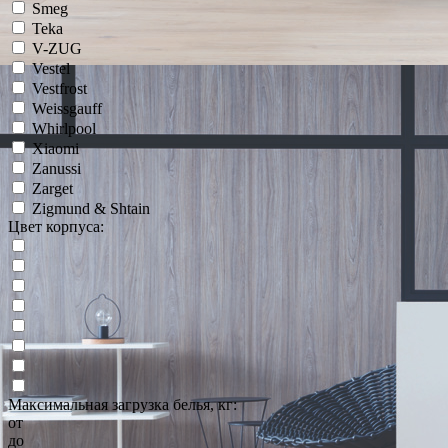
Smeg
Teka
V-ZUG
Vestel
Vestfrost
Weissgauff
Whirlpool
Xiaomi
Zanussi
Zarget
Zigmund & Shtain
Цвет корпуса:
Максимальная загрузка белья, кг:
от
до