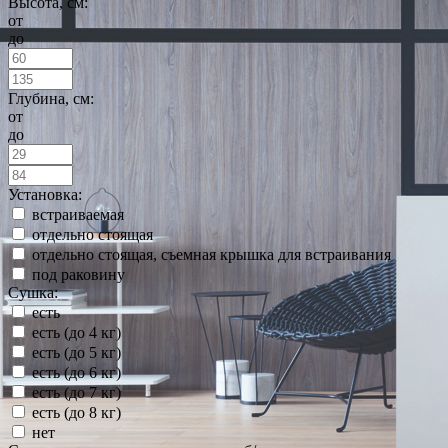
Высота, см:
от
до
Глубина, см:
от
до
Установка:
встраиваемая
отдельно стоящая
отдельно стоящая, съемная крышка для встраивания
под раковину
Сушка:
есть
есть (до 4 кг)
есть (до 5 кг)
есть (до 6 кг)
есть (до 7 кг)
есть (до 8 кг)
нет