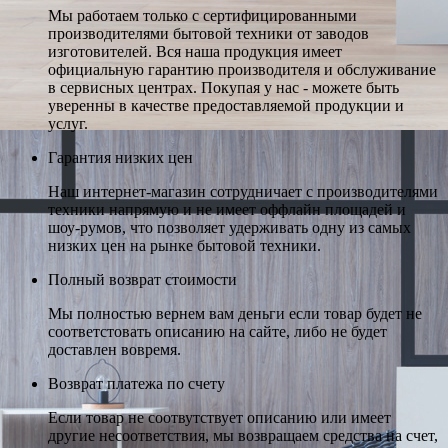
Мы работаем только с сертифицированными
производителями бытовой техники от заводов
изготовителей. Вся наша продукция имеет
официальную гарантию производителя и обслуживание
в сервисных центрах. Покупая у нас - можете быть
уверенны в качестве предоставляемой продукции и
услуг.
Гарантия низких цен
Наш интернет-магазин сотрудничает с производителями
техники напрямую и не имеет оффлайн площадей и
шоу-румов, что позволяет удерживать одну из самых
низких цен на рынке бытовой техники.
Полный возврат стоимости
Мы полностью вернем вам деньги если товар будет не
соответстовать описанию на сайте, либо не будет
доставлен вовремя.
Возврат платежа по счету
Если товар не соотвутствует описанию или имеет
другие несоответствия, мы возвращаем средства на счет,