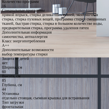
Количество программ
16
Специальные программы
прямой впрыск, стирка деликатных тканей, экономичная
стирка, стирка пуховых вещей, программа стирки смешанных
тканей, быстрая стирка, стирка в большом количестве воды,
предварительная стирка, программа удаления пятен
Дополнительная информация
самоочистка, антиаллергия
Класс энергопотребления
A++
Дополнительные возможности
выбор температуры стирки
Защита от детей
нет
Ширина, см
60
Высота, см
85
Глубина, см
44
Установка
отдельно стоящая, съемная крышка для встраивания
Тип загрузки
фронтальная