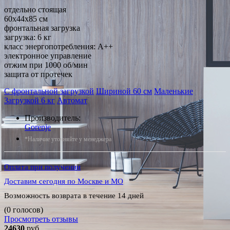
отдельно стоящая
60x44x85 см
фронтальная загрузка
загрузка: 6 кг
класс энергопотребления: A++
электронное управление
отжим при 1000 об/мин
защита от протечек
С фронтальной загрузкой
Шириной 60 см
Маленькие
Загрузкой 6 кг
Автомат
Производитель:
Gorenje
*Наличие уточняйте у менеджера
Оплата при получении
Доставим сегодня по Москве и МО
Возможность возврата в течение 14 дней
(0 голосов)
Просмотреть отзывы
24630
руб.