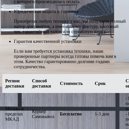
с которого производилась оплата.
Юридическая защита и гарантия
Приобретая любую технику у нас, вы получаете полный
набор документов, а именно: счет фактуру, кассовый
чек, гарантийный талон или сервисную книгу.
Гарантия качественной установки
Если вам требуется установка техники, наши
проверенные партнеры всегда готовы помочь вам в
этом. Качество гарантированно долгими годами
сотрудничества.
Регион
Способ
С
Стоимость
Срок
доставки
доставки
о
-
п
Москва в
н
Курьер
пределах
Бесплатно
1-3 дня
-
Самовывоз
МКАД
п
н