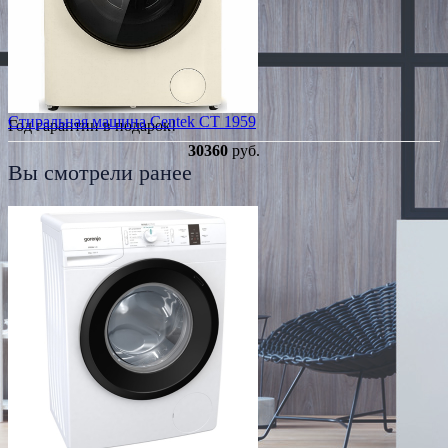
Стиральная машина Centek CT 1959
Год гарантии в подарок!
30360
руб.
Вы смотрели ранее