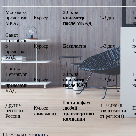
и
Москва за
30 р. за
П
пределами
Курьер
километр
1-3 дня
п
МКАД
после МКАД
н
Санкт-
Петербург
П
в
Курьер
Бесплатно
1-3 дня
п
пределах
н
КАД
Санкт-
Петербург
30 р. за
П
за
Курьер
километр
1-3 дня
п
пределами
после КАД
н
КАД
По тарифам
Другие
3-10 дня (в
Курьер,
любой
П
регионы
зависимости
самовывоз
транспортной
п
России
от региона)
компании
Похожие товары