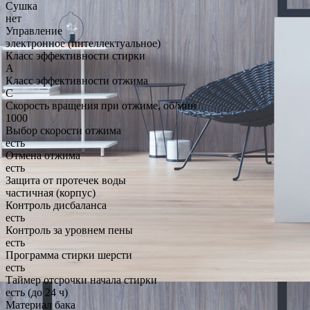
Сушка
нет
Управление
электронное (интеллектуальное)
Класс эффективности стирки
A
Класс эффективности отжима
C
Скорость вращения при отжиме, об/мин
1000
Выбор скорости отжима
есть
Отмена отжима
есть
Защита от протечек воды
частичная (корпус)
Контроль дисбаланса
есть
Контроль за уровнем пены
есть
Программа стирки шерсти
есть
Таймер отсрочки начала стирки
есть (до 24 ч)
Материал бака