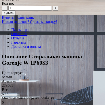
Кол-во:
−
+
Купить
Купить в один клик
Нашли дешевле? Сделаем скидку!
Параметры
Описание
Отзывы
Гарантия
Доставка и оплата
Описание Стиральная машина
Gorenje W 1P60S3
Цвет корпуса
белый
Артикул
273561
Вес, кг
60.5
Максимальная загрузка белья, кг
6