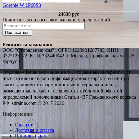
Gorenje W 1P60S3
24630
руб.
Подписаться на рассылку выгодных предложений
Подписаться
Реквизиты компании:
ООО "Стиральные ком" , ОГРН 1023921687783, ИНН
3327126172, КПП 332440942, г. Москва, Профсоюзная ул. 125
корпус 1
Обращаем Ваше внимание на то, что данный интернет-сайт
носит исключительно информационный характер и ни при
каких условиях информационные материалы и цены,
размещенные на сайте, не являются публичной офертой,
определяемой положениями Статьи 437 Гражданского кодекса
РФ. stiralnie.com © 2017-2026
Информация:
Гарантия
Доставка и оплата
Напишите нам