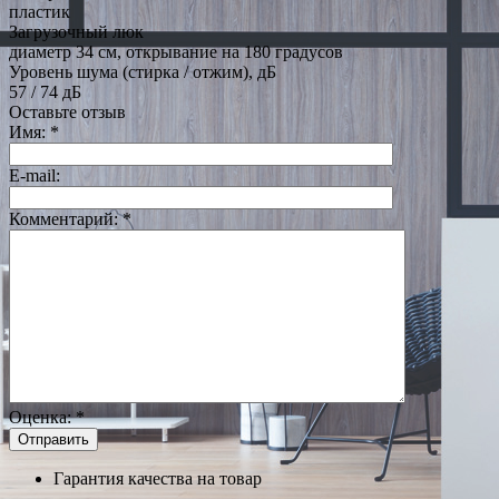
пластик
Загрузочный люк
диаметр 34 см, открывание на 180 градусов
Уровень шума (стирка / отжим), дБ
57 / 74 дБ
Оставьте отзыв
Имя:
*
E-mail:
Комментарий:
*
Оценка:
*
Гарантия качества на товар