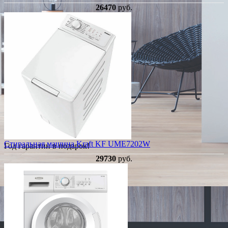
26470
руб.
Стиральная машина Kraft KF UME7202W
Год гарантии в подарок!
29730
руб.