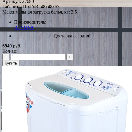
Артикул:
276801
Габариты ШxГxВ: 48x48x53
Максимальная загрузка белья, кг: 3.5
Производитель:
RENOVA
Доставка сегодня!
6940
руб.
Кол-во:
−
+
Купить