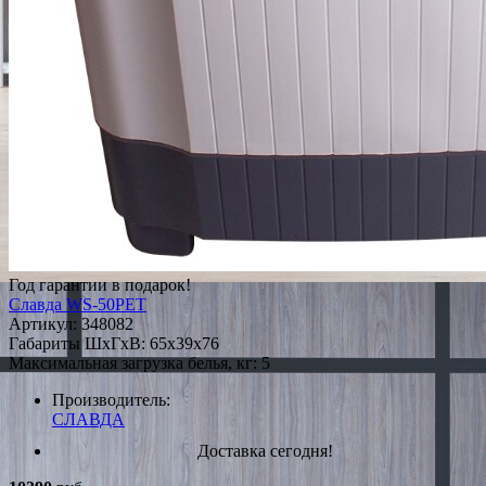
Год гарантии в подарок!
Славда WS-50PET
Артикул:
348082
Габариты ШxГxВ: 65x39x76
Максимальная загрузка белья, кг: 5
Производитель:
СЛАВДА
Доставка сегодня!