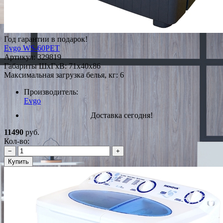
Год гарантии в подарок!
Evgo WS-60PET
Артикул:
329819
Габариты ШxГxВ: 71x40x86
Максимальная загрузка белья, кг: 6
Производитель:
Evgo
Доставка сегодня!
11490
руб.
Кол-во:
−
+
Купить