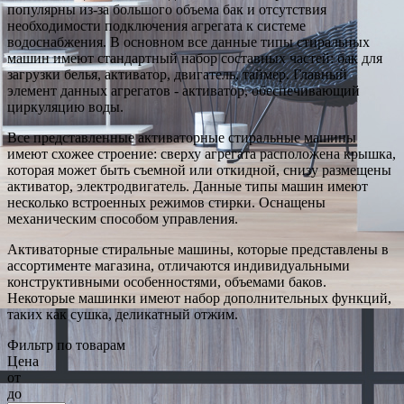
популярны из-за большого объема бак и отсутствия
необходимости подключения агрегата к системе
водоснабжения. В основном все данные типы стиральных
машин имеют стандартный набор составных частей: бак для
загрузки белья, активатор, двигатель, таймер. Главный
элемент данных агрегатов - активатор, обеспечивающий
циркуляцию воды.
Все представленные активаторные стиральные машины
имеют схожее строение: сверху агрегата расположена крышка,
которая может быть съемной или откидной, снизу размещены
активатор, электродвигатель. Данные типы машин имеют
несколько встроенных режимов стирки. Оснащены
механическим способом управления.
Активаторные стиральные машины, которые представлены в
ассортименте магазина, отличаются индивидуальными
конструктивными особенностями, объемами баков.
Некоторые машинки имеют набор дополнительных функций,
таких как сушка, деликатный отжим.
Фильтр по товарам
Цена
от
до