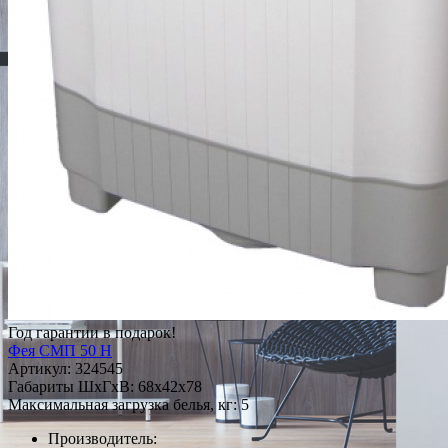
Год гарантии в подарок!
Фея СМП 50 Н
Артикул:
324545
Габариты ШxГxВ: 68x42x78
Максимальная загрузка белья, кг: 5
Производитель: