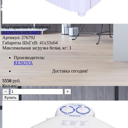
Год гарантии в подарок!
RENOVA WS-30ET
Артикул:
276792
Габариты ШxГxВ: 41x33x64
Максимальная загрузка белья, кг: 3
Производитель:
RENOVA
Доставка сегодня!
5550
руб.
Кол-во:
−
+
Купить