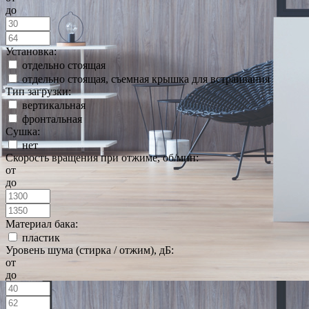
до
Установка:
отдельно стоящая
отдельно стоящая, съемная крышка для встраивания
Тип загрузки:
вертикальная
фронтальная
Сушка:
нет
Скорость вращения при отжиме, об/мин:
от
до
Материал бака:
пластик
Уровень шума (стирка / отжим), дБ:
от
до