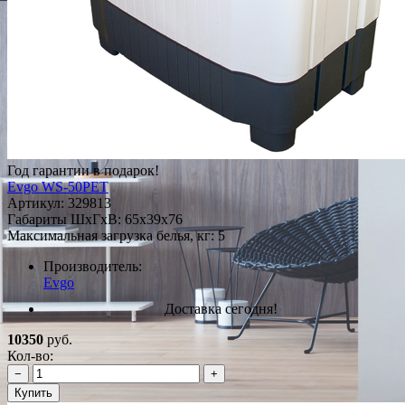
Год гарантии в подарок!
Evgo WS-50PET
Артикул:
329813
Габариты ШxГxВ: 65x39x76
Максимальная загрузка белья, кг: 5
Производитель:
Evgo
Доставка сегодня!
10350
руб.
Кол-во:
−
+
Купить