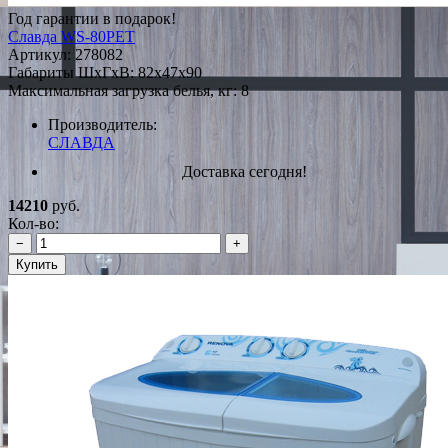
Год гарантии в подарок!
Славда WS-80PET
Артикул:
278082
Габариты ШxГxВ: 82x47x90
Максимальная загрузка белья, кг: 8
Производитель:
СЛАВДА
Доставка сегодня!
14210
руб.
Кол-во:
−
+
Купить