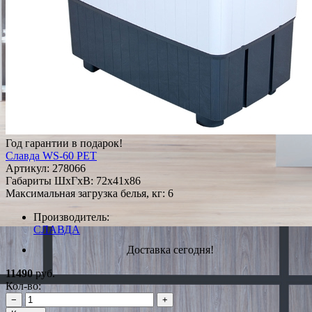
Год гарантии в подарок!
Славда WS-60 PET
Артикул:
278066
Габариты ШxГxВ: 72x41x86
Максимальная загрузка белья, кг: 6
Производитель:
СЛАВДА
Доставка сегодня!
11490
руб.
Кол-во:
−
+