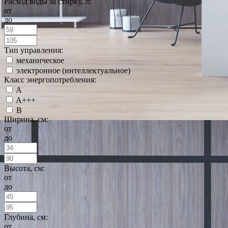
Расход воды за стирку, л:
от
до
Тип управления:
механическое
электронное (интеллектуальное)
Класс энергопотребления:
A
A+++
B
Ширина, см:
от
до
Высота, см:
от
до
Глубина, см:
от