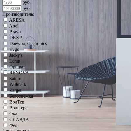
руб.
руб.
Производитель:
ARESA
Artel
Bravo
DEXP
Daewoo Electronics
Evgo
Jacky's
Leran
Optima
RENOVA
Saturn
Willmark
Zarget
Белоснежка
ВолТек
Вольтера
Ока
СЛАВДА
Фея
Цвет корпуса: