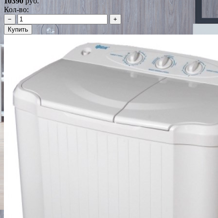
10390
руб.
Кол-во:
−
+
Купить