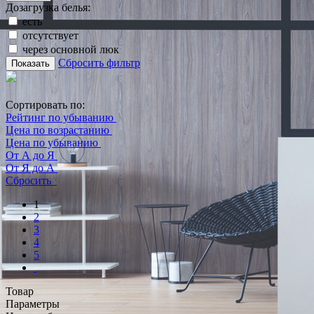
Дозагрузка белья:
есть
отсутствует
через основной люк
Сбросить фильтр
Показать
Сортировать по:
Рейтинг по убыванию
Цена по возрастанию
Цена по убыванию
От А до Я
От Я до А
Сбросить
1
2
3
4
5
Товар
Параметры