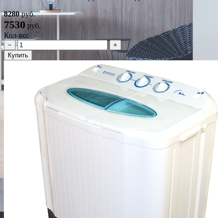
8280
руб.
7530
руб.
Кол-во:
−
+
Купить