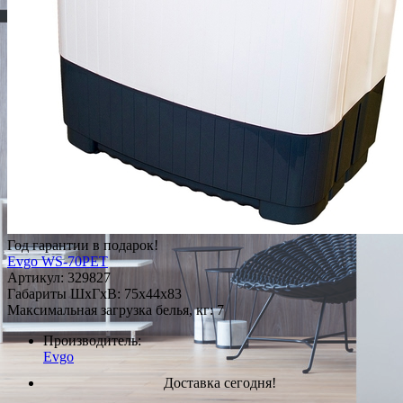
Год гарантии в подарок!
Evgo WS-70PET
Артикул:
329827
Габариты ШxГxВ: 75x44x83
Максимальная загрузка белья, кг: 7
Производитель:
Evgo
Доставка сегодня!