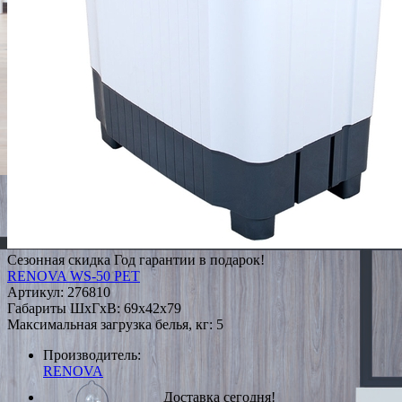
Сезонная скидка
Год гарантии в подарок!
RENOVA WS-50 PET
Артикул:
276810
Габариты ШxГxВ: 69x42x79
Максимальная загрузка белья, кг: 5
Производитель:
RENOVA
Доставка сегодня!