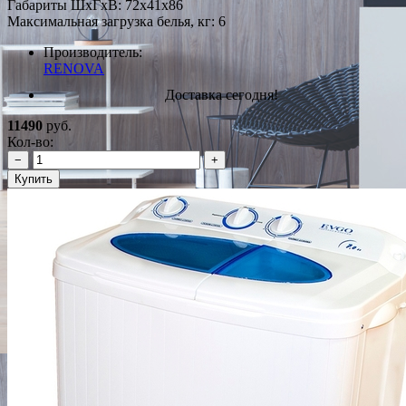
Габариты ШxГxВ: 72x41x86
Максимальная загрузка белья, кг: 6
Производитель:
RENOVA
Доставка сегодня!
11490
руб.
Кол-во:
−
+
Купить