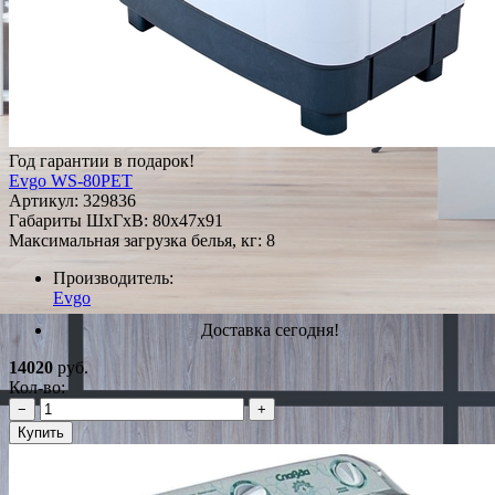
Год гарантии в подарок!
Evgo WS-80PET
Артикул:
329836
Габариты ШxГxВ: 80x47x91
Максимальная загрузка белья, кг: 8
Производитель:
Evgo
Доставка сегодня!
14020
руб.
Кол-во:
−
+
Купить