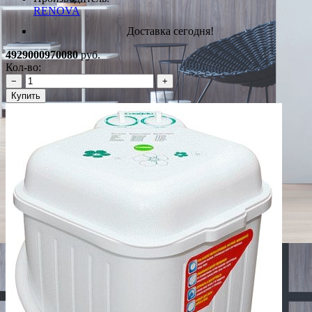
RENOVA
Доставка сегодня!
4929000970080
руб.
Кол-во:
−
+
Купить