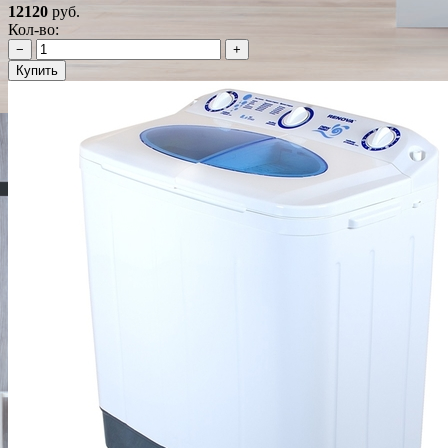
12120
руб.
Кол-во:
−
+
Купить