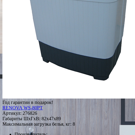
Год гарантии в подарок!
RENOVA WS-80PT
Артикул:
276826
Габариты ШxГxВ: 82x47x89
Максимальная загрузка белья, кг: 8
Производитель: