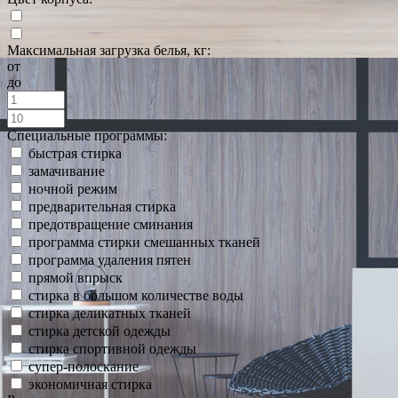
Максимальная загрузка белья, кг:
от
до
Специальные программы:
быстрая стирка
замачивание
ночной режим
предварительная стирка
предотвращение сминания
программа стирки смешанных тканей
программа удаления пятен
прямой впрыск
стирка в большом количестве воды
стирка деликатных тканей
стирка детской одежды
стирка спортивной одежды
супер-полоскание
экономичная стирка