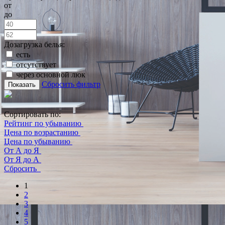
от
до
Дозагрузка белья:
есть
отсутствует
через основной люк
Сбросить фильтр
Показать
Сортировать по:
Рейтинг по убыванию
Цена по возрастанию
Цена по убыванию
От А до Я
От Я до А
Сбросить
1
2
3
4
5