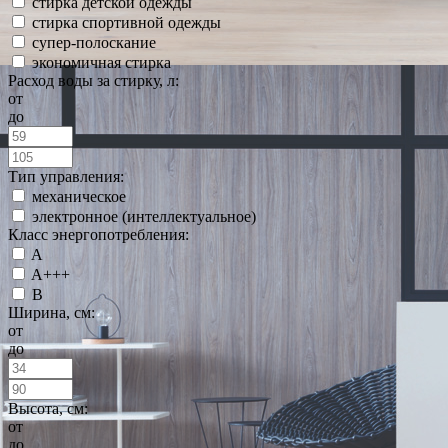
стирка детской одежды
стирка спортивной одежды
супер-полоскание
экономичная стирка
Расход воды за стирку, л:
от
до
Тип управления:
механическое
электронное (интеллектуальное)
Класс энергопотребления:
A
A+++
B
Ширина, см:
от
до
Высота, см:
от
до