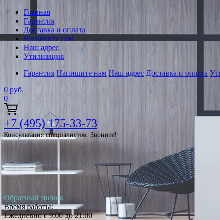
Главная
Гарантия
Доставка и оплата
Напишите нам
Наш адрес
Утилизация
Гарантия
Напишите нам
Наш адрес
Доставка и оплата
Ут
0
руб.
0
+7 (495) 175-33-73
Консультация специалистов. Звоните!
Обратный звонок
Время работы:
Ежедневно с 9:00 до 21:00