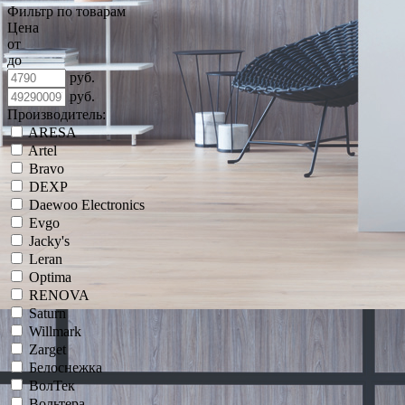
Фильтр по товарам
Цена
от
до
руб.
руб.
Производитель:
ARESA
Artel
Bravo
DEXP
Daewoo Electronics
Evgo
Jacky's
Leran
Optima
RENOVA
Saturn
Willmark
Zarget
Белоснежка
ВолТек
Вольтера