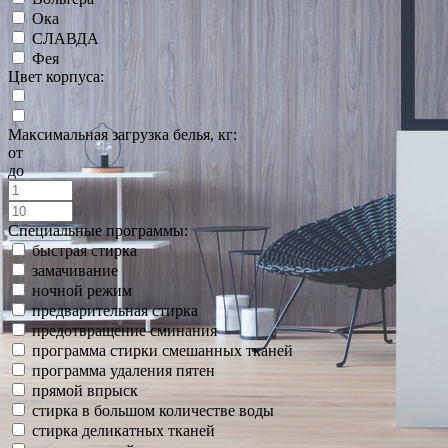
Ока
СЛАВДА
Фея
Цвет корпуса:
Максимальная загрузка белья, кг:
от
до
Специальные программы:
быстрая стирка
замачивание
ночной режим
предварительная стирка
предотвращение сминания
программа стирки смешанных тканей
программа удаления пятен
прямой впрыск
стирка в большом количестве воды
стирка деликатных тканей