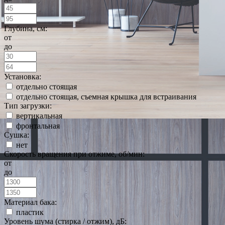
Глубина, см:
от
до
Установка:
отдельно стоящая
отдельно стоящая, съемная крышка для встраивания
Тип загрузки:
вертикальная
фронтальная
Сушка:
нет
Скорость вращения при отжиме, об/мин:
от
до
Материал бака:
пластик
Уровень шума (стирка / отжим), дБ: