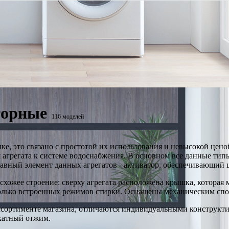
торные
116 моделей
, это связано с простотой их использования и невысокой цено
я агрегата к системе водоснабжения. В основном все данные т
. Главный элемент данных агрегатов - активатор, обеспечивающи
хожее строение: сверху агрегата расположена крышка, которая 
олько встроенных режимов стирки. Оснащены механическим спо
ссортименте магазина, отличаются индивидуальными конструкт
катный отжим.