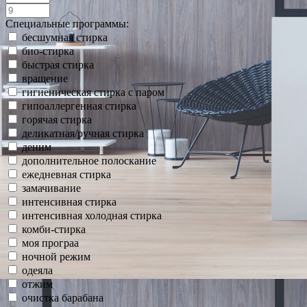
Специальные программы:
бесшумная стирка
био-стирка
быстрая стирка
вращение
гигиеническая стирка с паром
гипоаллергенная стирка
горячая стирка
деликатная/ручная стирка
деним
дополнительное полоскание
ежедневная стирка
замачивание
интенсивная стирка
интенсивная холодная стирка
комби-стирка
моя програа
ночной режим
одеяла
отжим
очистка барабана