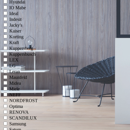
Hyundai
IO Mabe
Ideal
Indesit
Jacky's
Kaiser
Korting
Kraft
Kuppersberg
Kuppersbusch
LEX
LG
Leran
Maunfeld
Midea
Miele
NEFF
NORDFROST
Optima
RENOVA
SCANDILUX
Samsung
Saturn