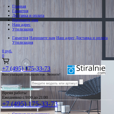
Главная
Гарантия
Доставка и оплата
Напишите нам
Наш адрес
Утилизация
Гарантия
Напишите нам
Наш адрес
Доставка и оплата
Утилизация
0
руб.
0
+7 (495) 175-33-73
Консультация специалистов. Звоните!
Обратный звонок
Время работы:
Ежедневно с 9:00 до 21:00
+7 (495) 175-33-73