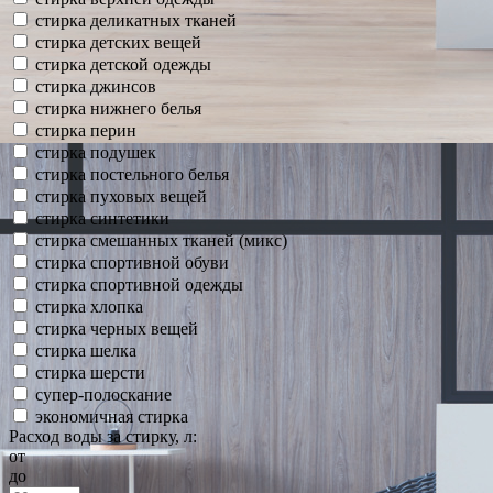
стирка деликатных тканей
стирка детских вещей
стирка детской одежды
стирка джинсов
стирка нижнего белья
стирка перин
стирка подушек
стирка постельного белья
стирка пуховых вещей
стирка синтетики
стирка смешанных тканей (микс)
стирка спортивной обуви
стирка спортивной одежды
стирка хлопка
стирка черных вещей
стирка шелка
стирка шерсти
супер-полоскание
экономичная стирка
Расход воды за стирку, л:
от
до