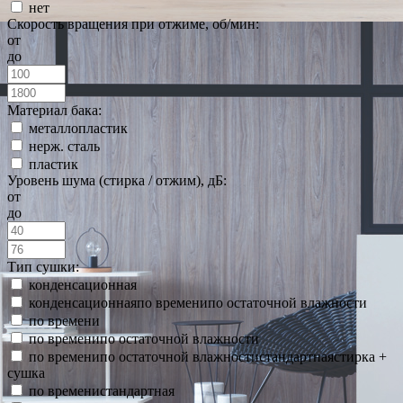
нет
Скорость вращения при отжиме, об/мин:
от
до
Материал бака:
металлопластик
нерж. сталь
пластик
Уровень шума (стирка / отжим), дБ:
от
до
Тип сушки:
конденсационная
конденсационнаяпо временипо остаточной влажности
по времени
по временипо остаточной влажности
по временипо остаточной влажностистандартнаястирка +
сушка
по временистандартная