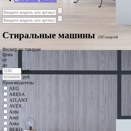
Стиральные машины
Стиральные машины
2285 моделей
Фильтр по товарам
Цена
от
до
руб.
руб.
Производитель:
AEG
ARESA
ATLANT
AVEX
Ardo
Artel
Asko
BEKO