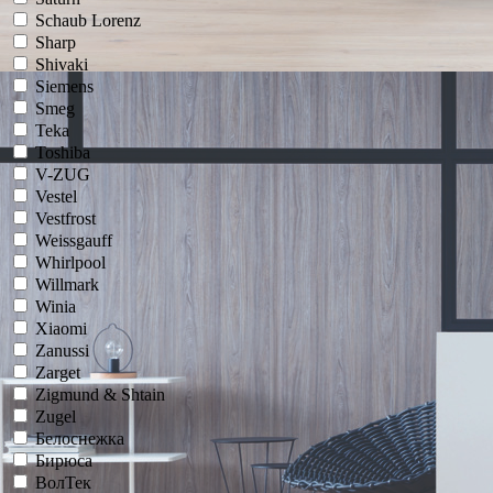
Schaub Lorenz
Sharp
Shivaki
Siemens
Smeg
Teka
Toshiba
V-ZUG
Vestel
Vestfrost
Weissgauff
Whirlpool
Willmark
Winia
Xiaomi
Zanussi
Zarget
Zigmund & Shtain
Zugel
Белоснежка
Бирюса
ВолТек