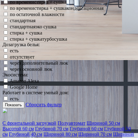
по временистирка + сушка
по временистирка + сушкаконденсационная
по остаточной влажности
стандартная
стандартнаяэко сушка
стирка + сушка
стирка + сушкатурбосушка
Дозагрузка белья:
есть
отсутствует
через дополнительный люк
через основной люк
Экосистема:
Amazon Alexa
Google Home
Работает в системе умный дом:
есть
Сбросить фильтр
Показать
С фронтальной загрузкой
Полуавтомат
Шириной 50 см
Высотой 60 см
Глубиной 70 см
Глубиной 60 см
Глубиной 50
см
Глубиной 40 см
Шириной 80 см
Шириной 70 см
Шириной