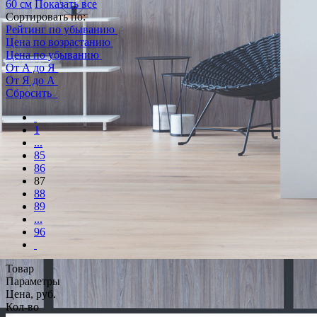
60 см
Показать все
Сортировать по:
Рейтинг по убыванию
Цена по возрастанию
Цена по убыванию
От А до Я
От Я до А
Сбросить
1
...
85
86
87
88
89
...
96
Товар
Параметры
Цена, руб.
Кол-во