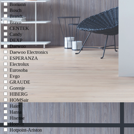
Bomann
Bosch
Brandt
Bravo
CENTEK
Candy
DEXP
Daewoo
Daewoo Electronics
ESPERANZA
Electrolux
Eurosoba
Evgo
GRAUDE
Gorenje
HIBERG
HOMSair
Haier
Hansa
Hisense
Hoover
Hotpoint-Ariston