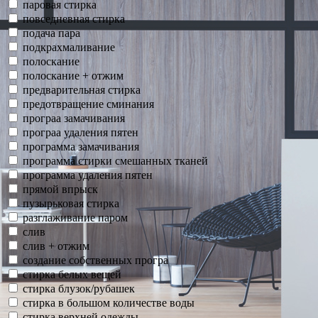
паровая стирка
повседневная стирка
подача пара
подкрахмаливание
полоскание
полоскание + отжим
предварительная стирка
предотвращение сминания
програа замачивания
програа удаления пятен
программа замачивания
программа стирки смешанных тканей
программа удаления пятен
прямой впрыск
пузырьковая стирка
разглаживание паром
слив
слив + отжим
создание собственных програ
стирка белых вещей
стирка блузок/рубашек
стирка в большом количестве воды
стирка верхней одежды