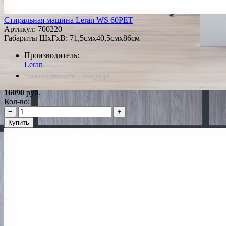
Стиральная машина Leran WS 60PET
Артикул:
700220
Габариты ШxГxВ: 71,5смx40,5смx86см
Производитель:
Leran
*Наличие уточняйте у менеджера
16090
руб.
Кол-во:
−
+
Купить