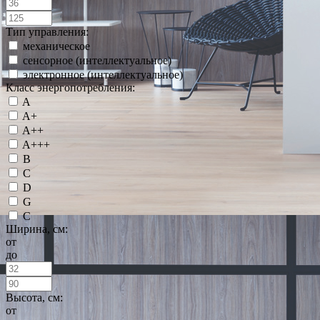
Тип управления:
механическое
сенсорное (интеллектуальное)
электронное (интеллектуальное)
Класс энергопотребления:
A
A+
A++
A+++
B
C
D
G
С
Ширина, см:
от
до
Высота, см:
от