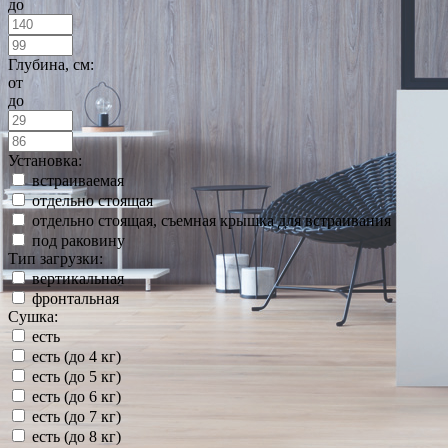
до
Глубина, см:
от
до
Установка:
встраиваемая
отдельно стоящая
отдельно стоящая, съемная крышка для встраивания
под раковину
Тип загрузки:
вертикальная
фронтальная
Сушка:
есть
есть (до 4 кг)
есть (до 5 кг)
есть (до 6 кг)
есть (до 7 кг)
есть (до 8 кг)