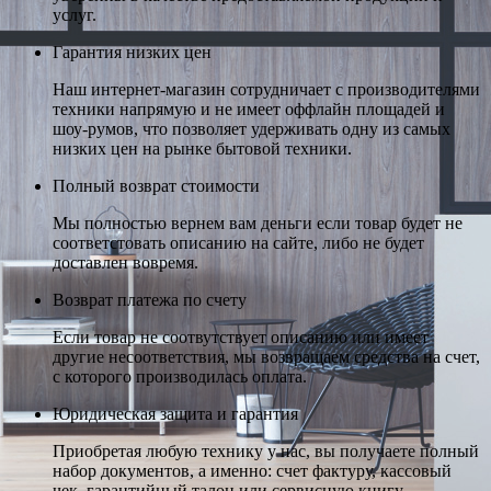
услуг.
Гарантия низких цен
Наш интернет-магазин сотрудничает с производителями
техники напрямую и не имеет оффлайн площадей и
шоу-румов, что позволяет удерживать одну из самых
низких цен на рынке бытовой техники.
Полный возврат стоимости
Мы полностью вернем вам деньги если товар будет не
соответстовать описанию на сайте, либо не будет
доставлен вовремя.
Возврат платежа по счету
Если товар не соотвутствует описанию или имеет
другие несоответствия, мы возвращаем средства на счет,
с которого производилась оплата.
Юридическая защита и гарантия
Приобретая любую технику у нас, вы получаете полный
набор документов, а именно: счет фактуру, кассовый
чек, гарантийный талон или сервисную книгу.