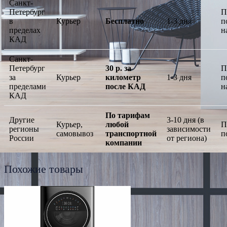
Санкт-
Петербург
П
в
Курьер
Бесплатно
1-3 дня
п
пределах
н
КАД
Санкт-
Петербург
30 р. за
П
за
Курьер
километр
1-3 дня
п
пределами
после КАД
н
КАД
По тарифам
Другие
3-10 дня (в
Курьер,
любой
П
регионы
зависимости
самовывоз
транспортной
п
России
от региона)
компании
Похожие товары