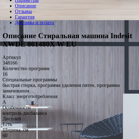
Параметры
Описание
Отзывы
Гарантия
Доставка и оплата
Описание Стиральная машина Indesit
XWDE 861480X W EU
Артикул
348166
Количество программ
16
Специальные программы
быстрая стирка, программа удаления пятен, программа
замачивания
Класс энергопотребления
A
Особенности
контроль дисбаланса
Дисплей
Есть
Ширина, см
60