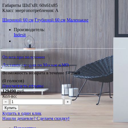
Габариты ШxГxВ: 60x61x85
Класс энергопотребления: A
Шириной 60 см
Глубиной 60 см
Маленькие
Производитель:
Indesit
*Наличие уточняйте у менеджера
Оплата при получении
Доставим сегодня по Москве и МО
Возможность возврата в течение 14 дней
(0 голосов)
Просмотреть отзывы
129490
руб.
Кол-во:
−
+
Купить
Купить в один клик
Нашли дешевле? Сделаем скидку!