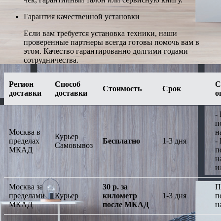
Гарантия качественной установки
Если вам требуется установка техники, наши
проверенные партнеры всегда готовы помочь вам в
этом. Качество гарантированно долгими годами
сотрудничества.
Регион
Способ
С
Стоимость
Срок
доставки
доставки
о
-
п
Москва в
н
Курьер
пределах
Бесплатно
1-3 дня
-
Самовывоз
МКАД
п
н
и
Москва за
30 р. за
П
пределами
Курьер
километр
1-3 дня
п
МКАД
после МКАД
н