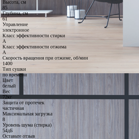
Высота, см
85
Глубина, см
61
Управление
электронное
Класс эффективности стирки
A
Класс эффективности отжима
A
Скорость вращения при отжиме, об/мин
1400
Тип сушки
по времени
Цвет
белый
Вес
72кг
Защита от протечек
частичная
Максимальная загрузка
8
Уровень шума (стирка)
54дБ
Оставьте отзыв