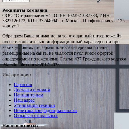
Реквизиты компании:
ООО "Стиральные ком" , ОГРН 1023921687783, ИНН
3327126172, КПП 332440942, г. Москва, Профсоюзная ул. 125
корпус 1
Обращаем Ваше внимание на то, что данный интернет-сайт
носит исключительно информационный характер и ни при
каких условиях информационные материалы и цены,
размещенные на сайте, не являются публичной офертой,
определяемой положениями Статьи 437 Гражданского кодекса
РФ. stiralnie.com © 2017-2026
Информация:
Гарантия
Доставка и оплата
Напишите нам
Наш адрес
Утилизация техники
Политика конфиденциальности
Отзывы о стиральных
Наши контакты: