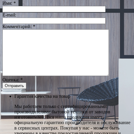
Имя:
*
E-mail:
Комментарий:
*
Оценка:
*
Гарантия качества на товар
Мы работаем только с сертифицированными
производителями бытовой техники от заводов
изготовителей. Вся наша продукция имеет
официальную гарантию производителя и обслуживание
в сервисных центрах. Покупая у нас - можете быть
уверенны в качестве предоставляемой продукции и