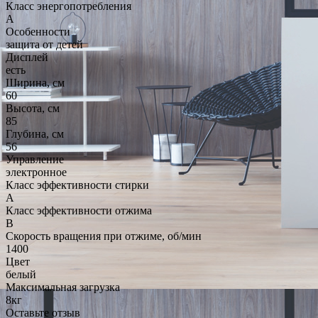
Класс энергопотребления
A
Особенности
защита от детей
Дисплей
есть
Ширина, см
60
Высота, см
85
Глубина, см
56
Управление
электронное
Класс эффективности стирки
A
Класс эффективности отжима
B
Скорость вращения при отжиме, об/мин
1400
Цвет
белый
Максимальная загрузка
8кг
Оставьте отзыв