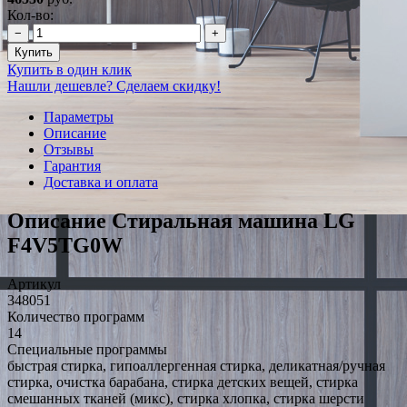
Кол-во:
−
+
Купить
Купить в один клик
Нашли дешевле? Сделаем скидку!
Параметры
Описание
Отзывы
Гарантия
Доставка и оплата
Описание Стиральная машина LG
F4V5TG0W
Артикул
348051
Количество программ
14
Специальные программы
быстрая стирка, гипоаллергенная стирка, деликатная/ручная
стирка, очистка барабана, стирка детских вещей, стирка
смешанных тканей (микс), стирка хлопка, стирка шерсти