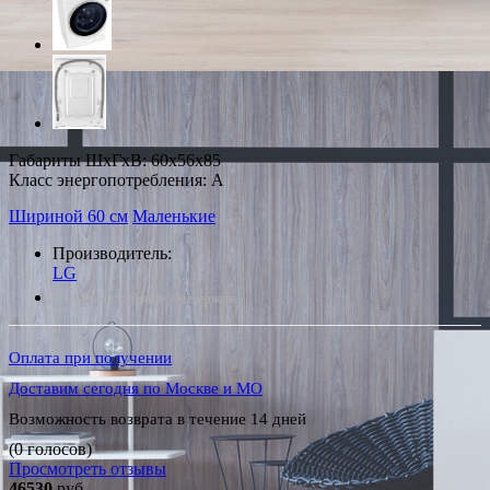
Габариты ШxГxВ: 60x56x85
Класс энергопотребления: A
Шириной 60 см
Маленькие
Производитель:
LG
*Наличие уточняйте у менеджера
Оплата при получении
Доставим сегодня по Москве и МО
Возможность возврата в течение 14 дней
(0 голосов)
Просмотреть отзывы
46530
руб.