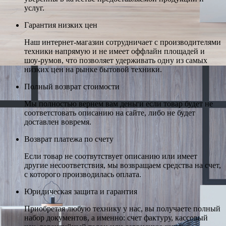
услуг.
Гарантия низких цен
Наш интернет-магазин сотрудничает с производителями
техники напрямую и не имеет оффлайн площадей и
шоу-румов, что позволяет удерживать одну из самых
низких цен на рынке бытовой техники.
Полный возврат стоимости
Мы полностью вернем вам деньги если товар будет не
соответстовать описанию на сайте, либо не будет
доставлен вовремя.
Возврат платежа по счету
Если товар не соотвутствует описанию или имеет
другие несоответствия, мы возвращаем средства на счет,
с которого производилась оплата.
Юридическая защита и гарантия
Приобретая любую технику у нас, вы получаете полный
набор документов, а именно: счет фактуру, кассовый