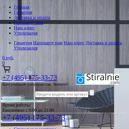
Главная
Гарантия
Доставка и оплата
Напишите нам
Наш адрес
Утилизация
Гарантия
Напишите нам
Наш адрес
Доставка и оплата
Утилизация
0
руб.
0
+7 (495) 175-33-73
Консультация специалистов. Звоните!
Обратный звонок
Время работы:
Ежедневно с 9:00 до 21:00
+7 (495) 175-33-73