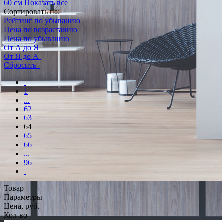
60 см
Показать все
Сортировать по:
Рейтинг по убыванию
Цена по возрастанию
Цена по убыванию
От А до Я
От Я до А
Сбросить
1
...
62
63
64
65
66
...
96
Товар
Параметры
Цена, руб.
Кол-во