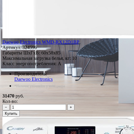
Daewoo Electronics WMD-RX12D1BP
Артикул:
324596
Габариты ШxГxВ: 60x58x85
Максимальная загрузка белья, кг: 10
Класс энергопотребления: A
Производитель:
Daewoo Electronics
*Наличие уточняйте у менеджера
31470
руб.
Кол-во:
−
+
Купить