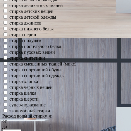
стирка деликатных тканей
стирка детских вещей
стирка детской одежды
стирка джинсов
стирка нижнего белья
стирка перин
стирка подушек
стирка постельного белья
стирка пуховых вещей
стирка синтетики
стирка смешанных тканей (микс)
стирка спортивной обуви
стирка спортивной одежды
стирка хлопка
стирка черных вещей
стирка шелка
стирка шерсти
супер-полоскание
экономичная стирка
Расход воды за стирку, л:
от
до