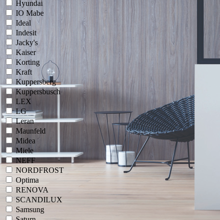
Hyundai
IO Mabe
Ideal
Indesit
Jacky's
Kaiser
Korting
Kraft
Kuppersberg
Kuppersbusch
LEX
LG
Leran
Maunfeld
Midea
Miele
NEFF
NORDFROST
Optima
RENOVA
SCANDILUX
Samsung
Saturn