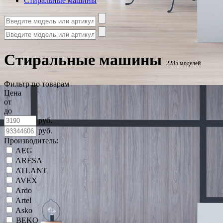
Стиральные машины
Стиральные машины
2285 моделей
Фильтр по товарам
Цена
от
до
руб.
руб.
Производитель:
AEG
ARESA
ATLANT
AVEX
Ardo
Artel
Asko
BEKO