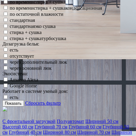
по временистирка + сушка
по временистирка + сушкаконденсационная
по остаточной влажности
стандартная
стандартнаяэко сушка
стирка + сушка
стирка + сушкатурбосушка
Дозагрузка белья:
есть
отсутствует
через дополнительный люк
через основной люк
Экосистема:
Amazon Alexa
Google Home
Работает в системе умный дом:
есть
Сбросить фильтр
Показать
С фронтальной загрузкой
Полуавтомат
Шириной 50 см
Высотой 60 см
Глубиной 70 см
Глубиной 60 см
Глубиной 50
см
Глубиной 40 см
Шириной 80 см
Шириной 70 см
Шириной