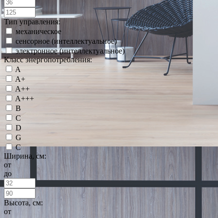
Тип управления:
механическое
сенсорное (интеллектуальное)
электронное (интеллектуальное)
Класс энергопотребления:
A
A+
A++
A+++
B
C
D
G
С
Ширина, см:
от
до
Высота, см:
от