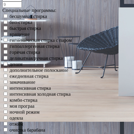
Специальные программы:
бесшумная стирка
био-стирка
быстрая стирка
вращение
гигиеническая стирка с паром
гипоаллергенная стирка
горячая стирка
деликатная/ручная стирка
деним
дополнительное полоскание
ежедневная стирка
замачивание
интенсивная стирка
интенсивная холодная стирка
комби-стирка
моя програа
ночной режим
одеяла
отжим
очистка барабана