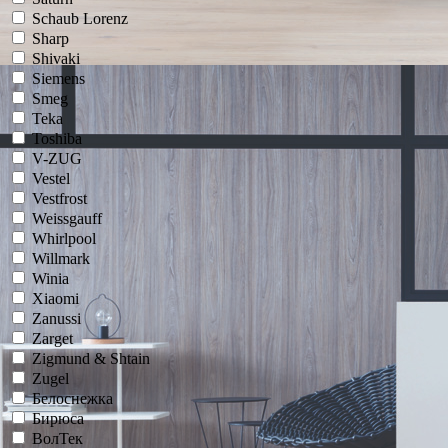
Schaub Lorenz
Sharp
Shivaki
Siemens
Smeg
Teka
Toshiba
V-ZUG
Vestel
Vestfrost
Weissgauff
Whirlpool
Willmark
Winia
Xiaomi
Zanussi
Zarget
Zigmund & Shtain
Zugel
Белоснежка
Бирюса
ВолТек