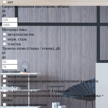
нет
Скорость вращения при отжиме, об/мин:
от
до
Материал бака:
металлопластик
нерж. сталь
пластик
Уровень шума (стирка / отжим), дБ:
от
до
Тип сушки:
конденсационная
конденсационнаяпо временипо остаточной влажности
по времени
по временипо остаточной влажности
по временипо остаточной влажностистандартнаястирка +
сушка
по временистандартная