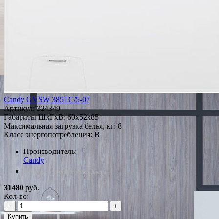
Candy GVSW 385TC/5-07
Артикул:
324349
Габариты ШxГxВ: 60x52x85
Максимальная загрузка белья, кг: 8
Класс энергопотребления: B
Производитель:
Candy
*Наличие уточняйте у менеджера
31480
руб.
Кол-во:
−
+
Купить