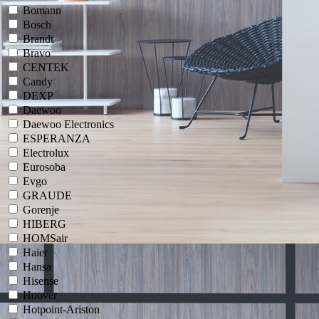
Bomann
Bosch
Brandt
Bravo
CENTEK
Candy
DEXP
Daewoo
Daewoo Electronics
ESPERANZA
Electrolux
Eurosoba
Evgo
GRAUDE
Gorenje
HIBERG
HOMSair
Haier
Hansa
Hisense
Hoover
Hotpoint-Ariston