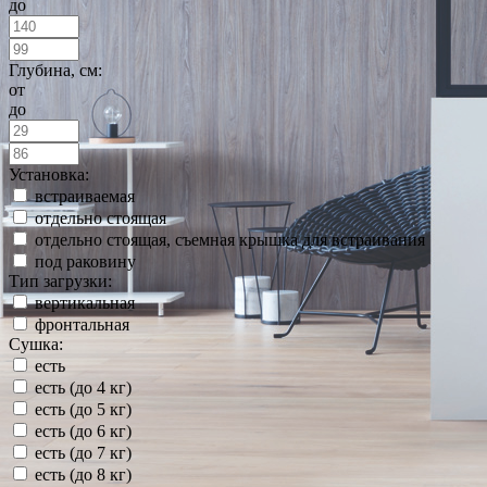
до
Глубина, см:
от
до
Установка:
встраиваемая
отдельно стоящая
отдельно стоящая, съемная крышка для встраивания
под раковину
Тип загрузки:
вертикальная
фронтальная
Сушка:
есть
есть (до 4 кг)
есть (до 5 кг)
есть (до 6 кг)
есть (до 7 кг)
есть (до 8 кг)