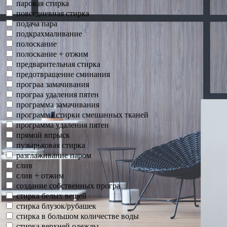
паровая стирка
повседневная стирка
подача пара
подкрахмаливание
полоскание
полоскание + отжим
предварительная стирка
предотвращение сминания
програа замачивания
програа удаления пятен
программа замачивания
программа стирки смешанных тканей
программа удаления пятен
прямой впрыск
пузырьковая стирка
разглаживание паром
слив
слив + отжим
создание собственных програ
стирка белых вещей
стирка блузок/рубашек
стирка в большом количестве воды
стирка верхней одежды