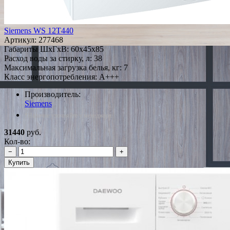
Siemens WS 12T440
Артикул:
277468
Габариты ШxГxВ: 60x45x85
Расход воды за стирку, л: 38
Максимальная загрузка белья, кг: 7
Класс энергопотребления: A+++
Производитель:
Siemens
*Наличие уточняйте у менеджера
31440
руб.
Кол-во:
−
+
Купить