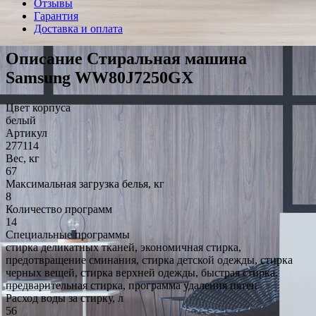
Отзывы
Гарантия
Доставка и оплата
Описание Стиральная машина
Samsung WW80J7250GX
Цвет корпуса
белый
Артикул
277114
Вес, кг
67
Максимальная загрузка белья, кг
8
Количество программ
14
Специальные программы
стирка деликатных тканей, экономичная стирка,
предотвращение сминания, стирка детской одежды, стирка
черных вещей, стирка верхней одежды, быстрая стирка,
предварительная стирка, программа удаления пятен
Расход воды за стирку, л
56