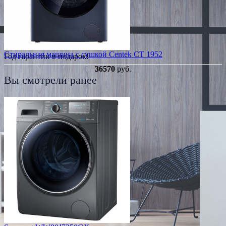
Стиральная машина с сушкой Centek CT 1952
Год гарантии в подарок!
36570
руб.
Вы смотрели ранее