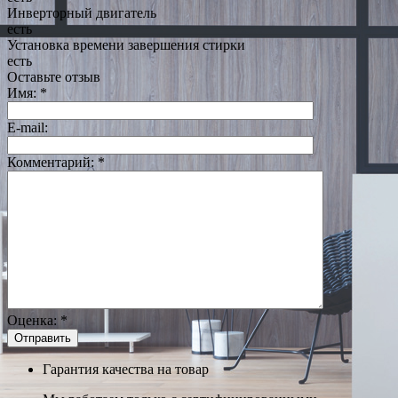
Инверторный двигатель
есть
Установка времени завершения стирки
есть
Оставьте отзыв
Имя:
*
E-mail:
Комментарий:
*
Оценка:
*
Гарантия качества на товар