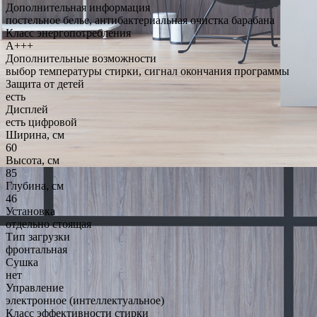
Дополнительная информация
постельное белье, антибактериальная очистка барабана
Класс энергопотребления
A+++
Дополнительные возможности
выбор температуры стирки, сигнал окончания программы
Защита от детей
есть
Дисплей
есть цифровой
Ширина, см
60
Высота, см
85
Глубина, см
46
Установка
отдельно стоящая
Тип загрузки
фронтальная
Сушка
нет
Управление
электронное (интеллектуальное)
Класс эффективности стирки