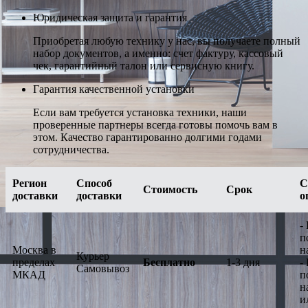
Юридическая защита и гарантия
Приобретая любую технику у нас, вы получаете полный
набор документов, а именно: счет фактуру, кассовый
чек, гарантийный талон или сервисную книгу.
Гарантия качественной установки
Если вам требуется установка техники, наши
проверенные партнеры всегда готовы помочь вам в
этом. Качество гарантированно долгими годами
сотрудничества.
Регион
Способ
С
Стоимость
Срок
доставки
доставки
о
-
п
Москва в
н
Курьер
пределах
Бесплатно
1-3 дня
-
Самовывоз
МКАД
п
н
и