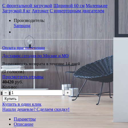
С фронтальной загрузкой
Шириной 60 см
Маленькие
Загрузкой 8 кг
Автомат
С инверторным двигателем
Производитель:
Samsung
*Наличие уточняйте у менеджера
Оплата при получении
Доставим сегодня по Москве и МО
Возможность возврата в течение 14 дней
(0 голосов)
Просмотреть отзывы
40420
руб.
Кол-во:
−
+
Купить
Купить в один клик
Нашли дешевле? Сделаем скидку!
Параметры
Описание