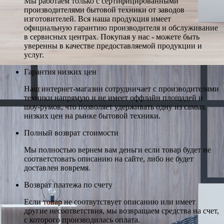
Мы работаем только с сертифицированными
производителями бытовой техники от заводов
изготовителей. Вся наша продукция имеет
официальную гарантию производителя и обслуживание
в сервисных центрах. Покупая у нас - можете быть
уверенны в качестве предоставляемой продукции и
услуг.
Гарантия низких цен
Наш интернет-магазин сотрудничает с производителями
техники напрямую и не имеет оффлайн площадей и
шоу-румов, что позволяет удерживать одну из самых
низких цен на рынке бытовой техники.
Полный возврат стоимости
Мы полностью вернем вам деньги если товар будет не
соответстовать описанию на сайте, либо не будет
доставлен вовремя.
Возврат платежа по счету
Если товар не соотвутствует описанию или имеет
другие несоответствия, мы возвращаем средства на счет,
с которого производилась оплата.