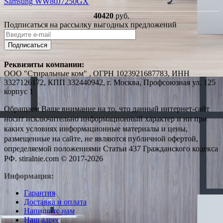
Samsung WW80J7250GX
40420
руб.
Подписаться на рассылку выгодных предложений
Подписаться
Реквизиты компании:
ООО "Стиральные ком" , ОГРН 1023921687783, ИНН
3327126172, КПП 332440942, г. Москва, Профсоюзная ул. 125
корпус 1
Обращаем Ваше внимание на то, что данный интернет-сайт
носит исключительно информационный характер и ни при
каких условиях информационные материалы и цены,
размещенные на сайте, не являются публичной офертой,
определяемой положениями Статьи 437 Гражданского кодекса
РФ. stiralnie.com © 2017-2026
Информация:
Гарантия
Доставка и оплата
Напишите нам
Наш адрес