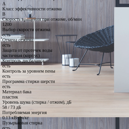
A
Класс эффективности отжима
B
Скорость вращения при отжиме, об/мин
1200
Выбор скорости отжима
есть
Отмена отжима
есть
Защита от протечек воды
частичная (корпус)
Контроль дисбаланса
есть
Контроль за уровнем пены
есть
Программа стирки шерсти
есть
Материал бака
пластик
Уровень шума (стирка / отжим), дБ
58 / 73 дБ
Потребляемая энергия
0.13 кВт*ч/кг
Пузырьковая стирка
есть