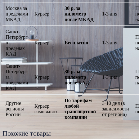
Москва за
30 р. за
П
пределами
Курьер
километр
1-3 дня
п
МКАД
после МКАД
н
Санкт-
Петербург
П
в
Курьер
Бесплатно
1-3 дня
п
пределах
н
КАД
Санкт-
Петербург
30 р. за
П
за
Курьер
километр
1-3 дня
п
пределами
после КАД
н
КАД
По тарифам
Другие
3-10 дня (в
Курьер,
любой
П
регионы
зависимости
самовывоз
транспортной
п
России
от региона)
компании
Похожие товары